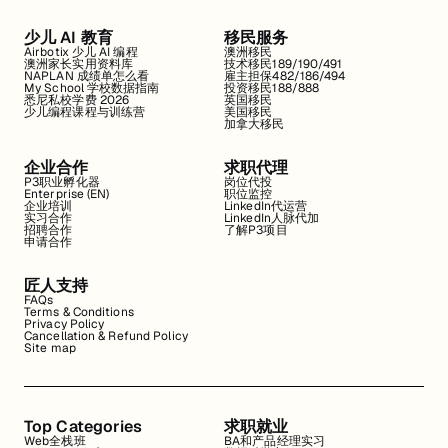
少儿 AI 教育
移民服务
Airbotix 少儿 AI 编程
澳洲移民
澳洲家长实用资料库
技术移民189/190/491
NAPLAN 成绩单怎么看
雇主担保482/186/494
My School 学校数据指南
投资移民188/888
悉尼私校学费 2026
英国移民
少儿编程课程与训练营
美国移民
加拿大移民
企业合作
求职代理
P3职业孵化器
岗位代投
Enterprise (EN)
职位监控
企业培训
LinkedIn代运营
实习合作
LinkedIn人脉代加
招聘合作
了解P3项目
申请合作
匠人支持
FAQs
Terms & Conditions
Privacy Policy
Cancellation & Refund Policy
Site map
Top Categories
求职就业
Web全栈班
BA和产品经理实习