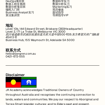
DevOps项目班
数据科学实习
数据工程全栈班
数据分析实习
数据分析项目班
Marketing实习
编程入门班
简历修改
Business Analyst实习
面试指导
算法集训营
导师指导VIP
地址
Level 10b, 144 Edward Street, Brisbane CBD(Headquarter)
Level 2, 171 La Trobe St, Melbourne VIC 3000
四川省成都市武侯区桂溪街道天府大道中段500号D5东方希望天祥广场B座
45A13号
Business Hub, 155 Waymouth St, Adelaide SA 5000
联系方式
hello@jiangren.com.au
0421-672-555
Disclaimer
JR Academy acknowledges Traditional Owners of Country
throughout Australia and recognises the continuing connection to
lands, waters and communities. We pay our respect to Aboriginal and
Torres Strait Islander cultures; and to Elders past and present.