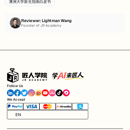
澳洲大学新生指南白皮书
Reviewer:
Lightman Wang
Founder of JR Academy
Follow Us
We Accept
EN