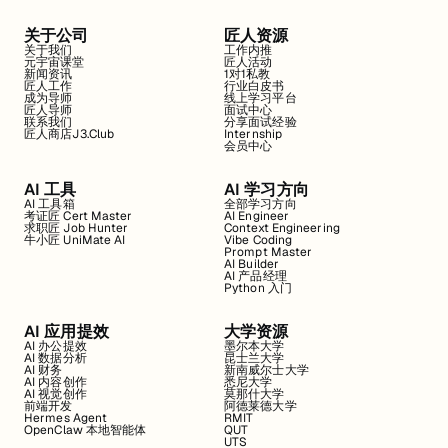
关于公司
匠人资源
关于我们
工作内推
元宇宙课堂
匠人活动
新闻资讯
1对1私教
匠人工作
行业白皮书
成为导师
线上学习平台
匠人导师
面试中心
联系我们
分享面试经验
匠人商店J3.Club
Internship
会员中心
AI 工具
AI 学习方向
AI 工具箱
全部学习方向
考证匠 Cert Master
AI Engineer
求职匠 Job Hunter
Context Engineering
牛小匠 UniMate AI
Vibe Coding
Prompt Master
AI Builder
AI 产品经理
Python 入门
AI 应用提效
大学资源
AI 办公提效
墨尔本大学
AI 数据分析
昆士兰大学
AI 财务
新南威尔士大学
AI 内容创作
悉尼大学
AI 视觉创作
莫那什大学
前端开发
阿德莱德大学
Hermes Agent
RMIT
OpenClaw 本地智能体
QUT
UTS