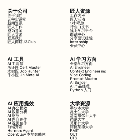
关于公司
匠人资源
关于我们
工作内推
元宇宙课堂
匠人活动
新闻资讯
1对1私教
匠人工作
行业白皮书
成为导师
线上学习平台
匠人导师
面试中心
联系我们
分享面试经验
匠人商店J3.Club
Internship
会员中心
AI 工具
AI 学习方向
AI 工具箱
全部学习方向
考证匠 Cert Master
AI Engineer
求职匠 Job Hunter
Context Engineering
牛小匠 UniMate AI
Vibe Coding
Prompt Master
AI Builder
AI 产品经理
Python 入门
AI 应用提效
大学资源
AI 办公提效
墨尔本大学
AI 数据分析
昆士兰大学
AI 财务
新南威尔士大学
AI 内容创作
悉尼大学
AI 视觉创作
莫那什大学
前端开发
阿德莱德大学
Hermes Agent
RMIT
OpenClaw 本地智能体
QUT
UTS