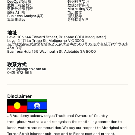
DevOps项目班
数据科学实习
数据工程全栈班
数据分析实习
数据分析项目班
Marketing实习
编程入门班
简历修改
Business Analyst实习
面试指导
算法集训营
导师指导VIP
地址
Level 10b, 144 Edward Street, Brisbane CBD(Headquarter)
Level 2, 171 La Trobe St, Melbourne VIC 3000
四川省成都市武侯区桂溪街道天府大道中段500号D5东方希望天祥广场B座
45A13号
Business Hub, 155 Waymouth St, Adelaide SA 5000
联系方式
hello@jiangren.com.au
0421-672-555
Disclaimer
JR Academy acknowledges Traditional Owners of Country
throughout Australia and recognises the continuing connection to
lands, waters and communities. We pay our respect to Aboriginal and
Torres Strait Islander cultures; and to Elders past and present.