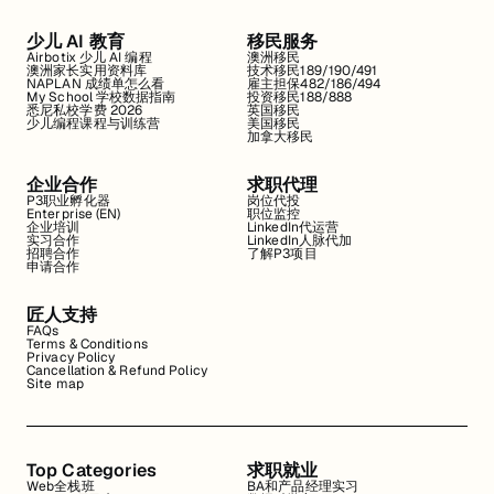
少儿 AI 教育
移民服务
Airbotix 少儿 AI 编程
澳洲移民
澳洲家长实用资料库
技术移民189/190/491
NAPLAN 成绩单怎么看
雇主担保482/186/494
My School 学校数据指南
投资移民188/888
悉尼私校学费 2026
英国移民
少儿编程课程与训练营
美国移民
加拿大移民
企业合作
求职代理
P3职业孵化器
岗位代投
Enterprise (EN)
职位监控
企业培训
LinkedIn代运营
实习合作
LinkedIn人脉代加
招聘合作
了解P3项目
申请合作
匠人支持
FAQs
Terms & Conditions
Privacy Policy
Cancellation & Refund Policy
Site map
Top Categories
求职就业
Web全栈班
BA和产品经理实习