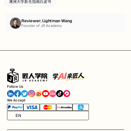
澳洲大学新生指南白皮书
Reviewer:
Lightman Wang
Founder of JR Academy
Follow Us
We Accept
EN