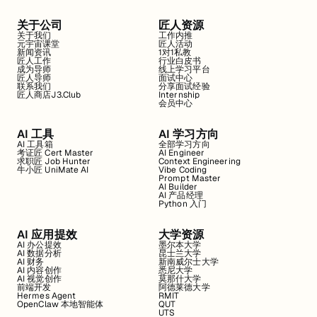
关于公司
匠人资源
关于我们
工作内推
元宇宙课堂
匠人活动
新闻资讯
1对1私教
匠人工作
行业白皮书
成为导师
线上学习平台
匠人导师
面试中心
联系我们
分享面试经验
匠人商店J3.Club
Internship
会员中心
AI 工具
AI 学习方向
AI 工具箱
全部学习方向
考证匠 Cert Master
AI Engineer
求职匠 Job Hunter
Context Engineering
牛小匠 UniMate AI
Vibe Coding
Prompt Master
AI Builder
AI 产品经理
Python 入门
AI 应用提效
大学资源
AI 办公提效
墨尔本大学
AI 数据分析
昆士兰大学
AI 财务
新南威尔士大学
AI 内容创作
悉尼大学
AI 视觉创作
莫那什大学
前端开发
阿德莱德大学
Hermes Agent
RMIT
OpenClaw 本地智能体
QUT
UTS