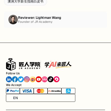
澳洲大学新生指南白皮书
Reviewer:
Lightman Wang
Founder of JR Academy
Follow Us
We Accept
EN