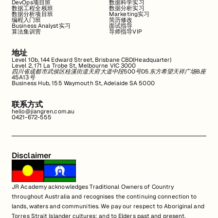
DevOps项目班
数据科学实习
数据工程全栈班
数据分析实习
数据分析项目班
Marketing实习
编程入门班
简历修改
Business Analyst实习
面试指导
算法集训营
导师指导VIP
地址
Level 10b, 144 Edward Street, Brisbane CBD(Headquarter)
Level 2, 171 La Trobe St, Melbourne VIC 3000
四川省成都市武侯区桂溪街道天府大道中段500号D5东方希望天祥广场B座
45A13号
Business Hub, 155 Waymouth St, Adelaide SA 5000
联系方式
hello@jiangren.com.au
0421-672-555
Disclaimer
JR Academy acknowledges Traditional Owners of Country
throughout Australia and recognises the continuing connection to
lands, waters and communities. We pay our respect to Aboriginal and
Torres Strait Islander cultures; and to Elders past and present.