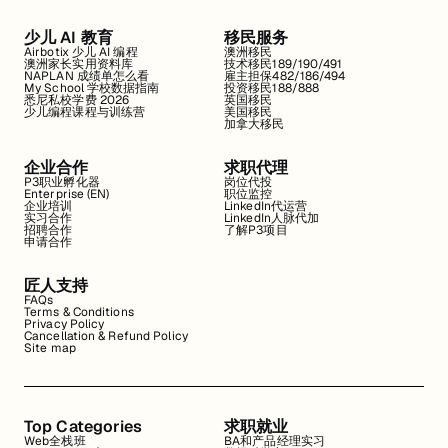
少儿 AI 教育
移民服务
Airbotix 少儿 AI 编程
澳洲移民
澳洲家长实用资料库
技术移民189/190/491
NAPLAN 成绩单怎么看
雇主担保482/186/494
My School 学校数据指南
投资移民188/888
悉尼私校学费 2026
英国移民
少儿编程课程与训练营
美国移民
加拿大移民
企业合作
求职代理
P3职业孵化器
岗位代投
Enterprise (EN)
职位监控
企业培训
LinkedIn代运营
实习合作
LinkedIn人脉代加
招聘合作
了解P3项目
申请合作
匠人支持
FAQs
Terms & Conditions
Privacy Policy
Cancellation & Refund Policy
Site map
Top Categories
求职就业
Web全栈班
BA和产品经理实习