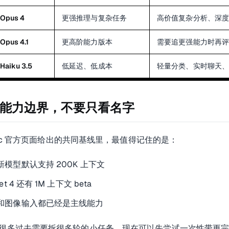
别名。做生产系统时，我更建议：
 Opus 4
更强推理与复杂任务
高价值复杂分析、深
Opus 4.1
更高阶能力版本
需要追更强能力时再
Haiku 3.5
低延迟、低成本
轻量分类、实时聊天
-claude/models
能力边界，不要只看名字
opic 官方页面给出的共同基线里，最值得记住的是：
新模型默认支持 200K 上下文
et 4 还有 1M 上下文 beta
和图像输入都已经是主线能力
很多过去需要拆很多轮的小任务，现在可以先尝试一次性带更