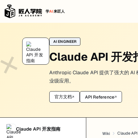
学
AI
来匠人
Claude 模型选择指南
AI ENGINEER
这页最重要的更新只有一件事：Anthropic 的主线模型已经不是“Claude
Claude API 开
当前主线模型
按 Anthropic 官方 models overview，目前你至少应该优先关注这些：
Anthropic Claude API 提供了
业级应用。
模型
定位
适合什么
Claude Sonnet 4
高性能通用主力
大多数开发、agent、长文档
官方文档
API Reference
↗
↗
Claude Opus 4
更强推理与复杂任务
高价值复杂分析、深度研究、
Claude Opus 4.1
更高阶能力版本
需要追更强能力时再评估
Claude Haiku 3.5
低延迟、低成本
轻量分类、实时聊天、高并发
先看能力边界，不要只看名字
Claude API 开发指南
Claude A
Wiki