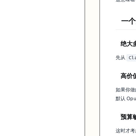
一个
绝大
先从
Cl
高价
如果你做
默认 O
预算
这时才