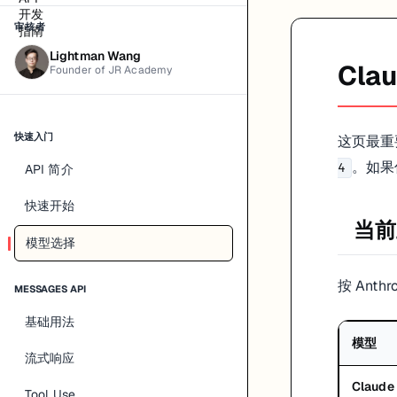
Anthropic 官方页面给出的共同基线里，最值得记住的是：
审核者
主流新模型默认支持 200K 上下文
Sonnet 4 还有 1M 上下文 beta
Lightman Wang
文本和图像输入都已经是主线能力
Cl
Founder of JR Academy
这意味着很多过去需要拆很多轮的小任务，现在可以先尝试一次性带更
一个实用选择逻辑
快速入门
这页最重要
。如果
4
API 简介
绝大多数项目
快速开始
先从
开始。因为它通常是效果、速度、成本三者之
Claude Sonnet 4
当前
高价值复杂任务
模型选择
如果你做的是深研究、难推理、复杂代码或长链路 agent，再看
。
Opus
按 Anth
MESSAGES API
预算敏感或高并发
基础用法
模型
这时才考虑
。它的意义不是“最聪明”，而是“足够快、足够便宜、
Haiku
流式响应
关于模型 ID
Claude
Tool Use