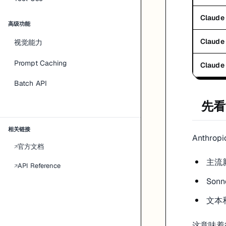
Anthropic 官方 models 页面会同时给出精确版本号和部分
风格
latest
Claude
高级功能
要稳定复现：用精确版本号
要快速跟随主线：再评估是否使用别名
Claude 
视觉能力
否则同一个功能上线后，模型默默变了，排查起来会很烦。
Prompt Caching
Claude 
官方参考
Batch API
Models overview:
https://docs.anthropic.com/en/docs/about
先看
相关链接
Anthr
官方文档
↗
主流
API Reference
↗
Sonn
文本
这意味着