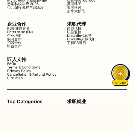
My School 学校数据指南
投资移民188/888
悉尼私校学费 2026
英国移民
少儿编程课程与训练营
美国移民
加拿大移民
企业合作
求职代理
P3职业孵化器
岗位代投
Enterprise (EN)
职位监控
企业培训
LinkedIn代运营
实习合作
LinkedIn人脉代加
招聘合作
了解P3项目
申请合作
匠人支持
FAQs
Terms & Conditions
Privacy Policy
Cancellation & Refund Policy
Site map
AI Tutor
Top Categories
求职就业
Web全栈班
BA和产品经理实习
DevOps项目班
数据科学实习
数据工程全栈班
数据分析实习
数据分析项目班
Marketing实习
编程入门班
简历修改
Business Analyst实习
面试指导
算法集训营
导师指导VIP