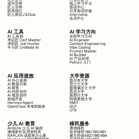
成为导师
线上学习平台
匠人导师
面试中心
联系我们
分享面试经验
匠人商店J3.Club
Internship
会员中心
AI 工具
AI 学习方向
AI 工具箱
全部学习方向
考证匠 Cert Master
AI Engineer
求职匠 Job Hunter
Context Engineering
牛小匠 UniMate AI
Vibe Coding
Prompt Master
AI Builder
AI 产品经理
Python 入门
AI 应用提效
大学资源
AI 办公提效
墨尔本大学
AI 数据分析
昆士兰大学
AI 财务
新南威尔士大学
AI 内容创作
悉尼大学
AI 视觉创作
莫那什大学
前端开发
阿德莱德大学
Hermes Agent
RMIT
OpenClaw 本地智能体
QUT
UTS
少儿 AI 教育
移民服务
Airbotix 少儿 AI 编程
澳洲移民
澳洲家长实用资料库
技术移民189/190/491
NAPLAN 成绩单怎么看
雇主担保482/186/494