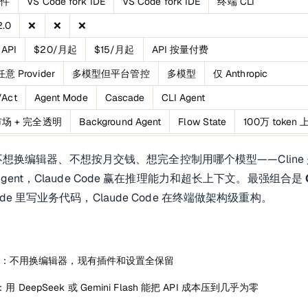
插件
VS Code fork IDE
VS Code fork IDE
终端 CLI
2.0
❌
❌
❌
API
$20/月起
$15/月起
API 按量付费
 Provider
多模型但平台管控
多模型
仅 Anthropic
/Act
Agent Mode
Cascade
CLI Agent
市场 + 完全透明
Background Agent
Flow State
100万 token
想换编辑器、不想按月交钱、想完全控制用哪个模型——Cline 是
d Agent，Claude Code 赢在推理能力和超长上下文。最强组合是 
 Code 里写业务代码，Claude Code 在终端做架构级重构。
：不用换编辑器，现有插件和设置全保留
：用 DeepSeek 或 Gemini Flash 能把 API 成本压到几乎为零