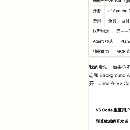
本质
VS Code 
开源
✅ Apache 
费用
免费 + 自付 
模型锁定
无——任意
Agent 模式
Plan
独家能力
MCP 
我的看法
：如果你不
态和 Backgroun
开
：Cline 在 VS
VS Code 重度用户
预算敏感的开发者