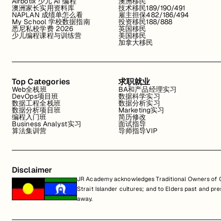
Airbotix 少儿 AI 编程
澳洲移民
澳洲家长实用资料库
技术移民189/190/491
NAPLAN 成绩单怎么看
雇主担保482/186/494
My School 学校数据指南
投资移民188/888
悉尼私校学费 2026
英国移民
少儿编程课程与训练营
美国移民
加拿大移民
Top Categories
求职就业
Web全栈班
BA和产品经理实习
DevOps项目班
数据科学实习
数据工程全栈班
数据分析实习
数据分析项目班
Marketing实习
编程入门班
简历修改
Business Analyst实习
面试指导
算法集训营
导师指导VIP
Disclaimer
JR Academy acknowledges Traditional Owners of Co
Strait Islander cultures; and to Elders past and p
away.