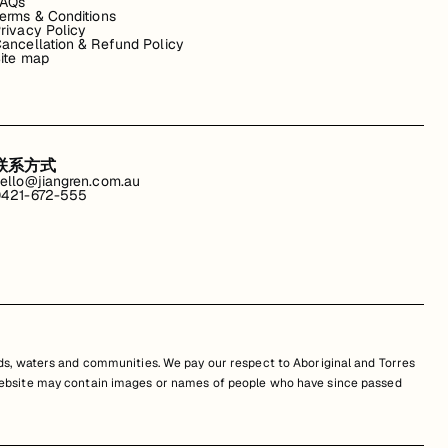
FAQs
erms & Conditions
rivacy Policy
ancellation & Refund Policy
ite map
联系方式
ello@jiangren.com.au
421-672-555
s, waters and communities. We pay our respect to Aboriginal and Torres
is website may contain images or names of people who have since passed