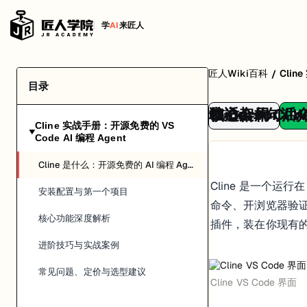
学
AI
来匠人
匠人Wiki百科
Clin
/
目录
Cline 一句话
核心架构
和 Cursor / 
谁适合用 Clin
复制链接
Cline 实战手册：开源免费的 VS
▶
Code AI 编程 Agent
Cline 是什么：开源免费的 AI 编程 Agent
Cline 是一个运行
安装配置与第一个项目
命令、开浏览器验证效果
核心功能深度解析
插件，装在你现有的 
进阶技巧与实战案例
常见问题、定价与选型建议
Cline VS Code 界面