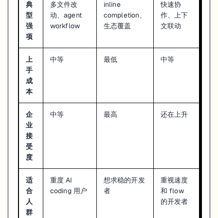
典
多文件改
inline
快速协
型
动、agent
completion、
作、上下
强
workflow
生态覆盖
文联动
项
上
中等
最低
中等
手
成
本
企
中等
最高
还在上升
业
接
受
度
适
重度 AI
想求稳的开发
重视速度
合
coding 用户
者
和 flow
人
的开发者
群