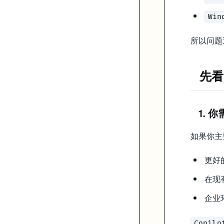
3. 你是在个人效率场景，还是团队 / 企业场景
Win
如果你是个人开发者或小团队，更容易接受新 editor 带来的 workflow 
如果你在企业环境，
往往更容易因为生态、采购和合规流程被
Copilot
所以问题
一个更实用的比较
先看
维度
Cursor
GitHub Copilot
产品定位
AI-first editor
IDE-wide assistant
典型强项
多文件改动、agent workflow
inline completion、生态覆
上手成本
中等
最低
1.
企业接受度
中等
最高
适合人群
重度 AI coding 用户
想求稳的开发者
如果你主
怎么选更实际
更好的 
选 Cursor 的情况
在现有
你愿意围绕 AI 重构自己的 coding workflow
企业
你常做 refactor、feature spike、multi-file task
你希望 AI 先解释、再规划、再修改
Copilo