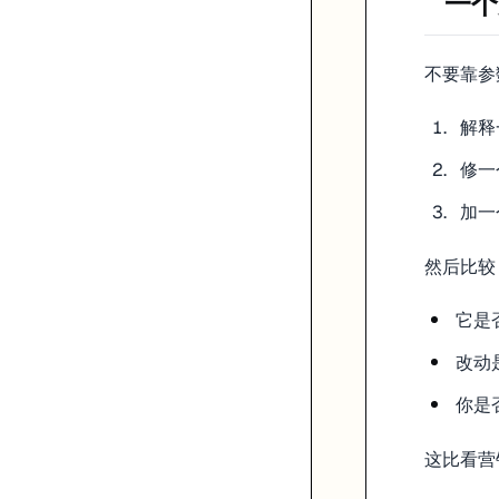
一个
不要靠参
解释
修一
加一
然后比较
它是
改动是
你是
这比看营