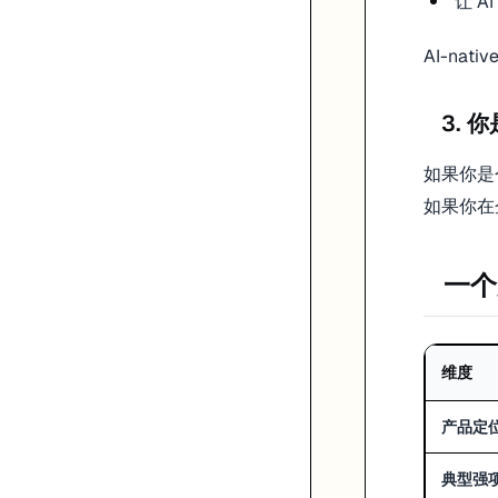
让 A
改动是否可 review
你是否愿意每天都这样协作
AI-nat
这比看营销页有用得多。
Related pages
3. 
Cursor guide
如果你是个
Windsurf guide
GitHub Copilot guide
如果你在
一个
维度
产品定
典型强