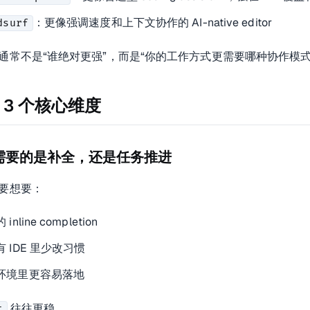
：更像强调速度和上下文协作的 AI-native editor
dsurf
变化。
接受。
通常不是“谁绝对更强”，而是“你的工作方式更需要哪种协作模式
 3 个核心维度
Windsurf
AI-native editor
盖
快速协作、上下文联动
中等
 你需要的是补全，还是任务推进
还在上升
重视速度和 flow 的开发者
要想要：
inline completion
 IDE 里少改习惯
环境里更容易落地
往往更稳。
t