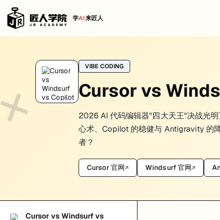
学
AI
来匠人
Cursor vs Copilot vs Windsurf
VIBE CODING
如果你在选 AI coding tool，真正该比较的不是“谁最火”，而是它在你的
Cursor vs Windsu
一句话先看定位
：更像 AI-first editor，强在多文件改动、agent-style workf
Cursor
2026 AI 代码编辑器"四大天王"决战光明顶：C
：更像普适型 coding assistant，强在 IDE
GitHub Copilot
心术、Copilot 的稳健与 Antigravity
：更像强调速度和上下文协作的 AI-native editor
Windsurf
者？
所以问题通常不是“谁绝对更强”，而是“你的工作方式更需要哪种协作模式
Cursor 官网
Windsurf 官网
An
↗
↗
先看 3 个核心维度
1. 你需要的是补全，还是任务推进
如果你主要想要：
Cursor vs Windsurf vs