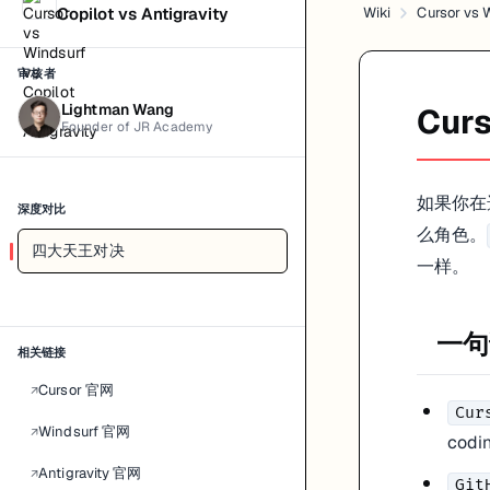
Copilot vs Antigravity
Wiki
Cursor vs W
更好的 inline completion
在现有 IDE 里少改习惯
企业环境里更容易落地
审核者
往往更稳。
Copilot
Lightman Wang
Curs
Founder of JR Academy
如果你更在意：
让工具解释、修改、跨文件推进任务
用 prompt 明确要求结构和改动范围
如果你在选
深度对比
把 editor 当成 AI collaborator
么角色。
四大天王对决
和
会更有存在感。
Cursor
Windsurf
一样。
2. 你对上下文和多文件修改有多依赖
在中小型项目里，差异不一定特别明显；但一旦进入：
一句
相关链接
多组件重构
Cursor 官网
↗
跨文件 bug fix
Cur
让 AI 先给 plan 再改代码
Windsurf 官网
↗
codi
AI-native editor 的优势会更明显。
Antigravity 官网
↗
Git