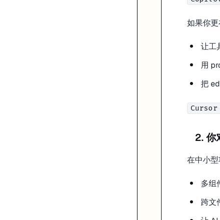
选 Copilot 的情况
如果你更
你最看重兼容现有 IDE
你主要需要 completion 和轻量 chat assistance
让工
你所在团队更看重稳定采购和企业落地
选 Windsurf 的情况
用 p
你想要更 AI-native 的编辑体验
把 ed
你很在意响应速度和上下文联动
你愿意在 editor 层做新的 workflow 适配
Cursor
一个更靠谱的试用顺序
2.
不要靠参数表下结论。最稳的做法是拿同一个真实任务分别试：
解释一个陌生 module
在中小型
修一个跨文件 bug
加一个小功能并保持现有结构
多组
然后比较：
跨文件 
它是否理解上下文