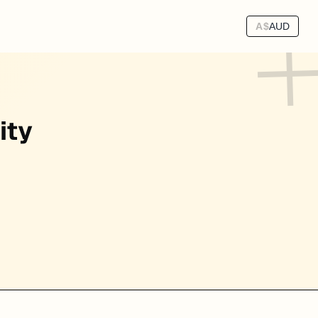
A$
AUD
都能帮你写代码，但它们的产品重心并不一样。
rf
ity