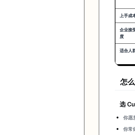
上手成
企业接
度
适合人
怎么
选 C
你愿意
你常做 