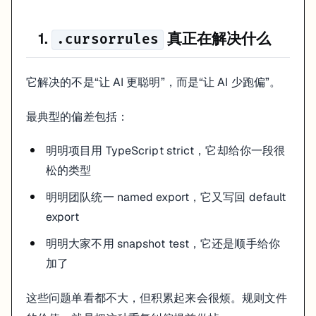
4. 怎么写，才不会越写越乱
1.
真正在解决什么
.cursorrules
这是最关键的一点。很多
文件越写越长，最后变成一份
.cursorrules
我更建议按下面这几类写：
它解决的不是“让 AI 更聪明”，而是“让 AI 少跑偏”。
技术栈
代码风格
最典型的偏差包括：
测试要求
输出语言和注释规则
明确禁止事项
明明项目用 TypeScript strict，它却给你一段很
松的类型
也就是说，优先写“长期稳定成立的东西”，不要写“当前这次任务想怎么做
明明团队统一 named export，它又写回 default
5. 一个更像真实项目的例子
export
# Project Rules
明明大家不用 snapshot test，它还是顺手给你
## Tech Stack
加了
-
-
这些问题单看都不大，但积累起来会很烦。规则文件
-