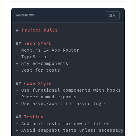
MARKDOWN
复制
#
 Project Rules
##
 Tech Stack
-
-
-
-
##
 Code Style
-
-
-
##
 Testing
-
-