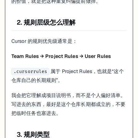
的价值，就是把这种重复纠偏提前做掉。
-
 Jest for tests

## Code Style
2. 规则层级怎么理解
-
-
-
 Use async/await for async logic

Cursor 的规则优先级通常是：
## Testing
-
Team Rules → Project Rules → User Rules
-
 Avoid snapshot tests unless necessary

属于 Project Rules，也就是“这个
.cursorrules
## Output
-
仓库自己的长期规则”。
-
我会把它理解成项目说明书，而不是个人偏好清单。
这类规则的价值不在于“写得多”，而在于它确实会反复影响生成结果。
写进去的东西，最好是这个仓库长期都成立的，不要
6. 我更建议补上的一类规则
把临时任务也塞进去。
如果你已经开始在项目里稳定用 Cursor，我会建议再补一类很实用的规
3. 规则类型
例如：