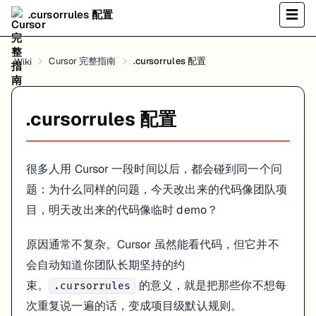
这些问题单看都不大，但积累起来会很烦。规则文件的价值，就是把这
.cursorrules 配置
☰
2. 规则层级怎么理解
Cursor 完整指南
.cursorrules 配置
Wiki
Cursor 的规则优先级通常是：
Team Rules → Project Rules → User Rules
.cursorrules 配置
属于 Project Rules，也就是“这个仓库自己的长期规则”
.cursorrules
我会把它理解成项目说明书，而不是个人偏好清单。写进去的东西，最
很多人用 Cursor 一段时间以后，都会碰到同一个问
3. 规则类型
题：为什么同样的问题，今天改出来的代码像团队项
目，明天改出来的代码像临时 demo？
常见会分成两类：
Always Apply
：每次都生效
原因通常不复杂。Cursor 虽然能看代码，但它并不
Apply Manually
：只有你手动启用时才生效
会自动知道你团队长期坚持的约
如果是团队共识、技术栈约束、测试底线，这类通常适合 Always Apply
束。
的意义，就是把那些你不想每
.cursorrules
如果是某一类特定任务才需要的规则，例如“本次 PR 只做性能优化，不
次重复说一遍的话，变成项目级默认规则。