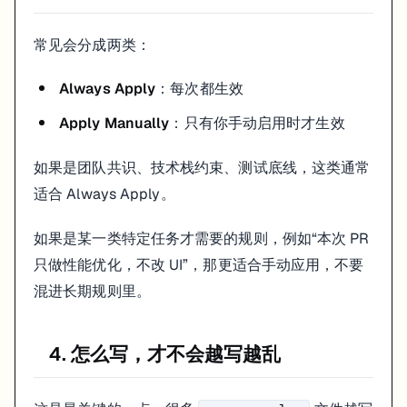
不要在未确认时修改数据库 schema
不要引入新的状态管理库
常见会分成两类：
不要把临时调试代码留在最终输出里
不要为了通过类型检查而使用
any
Always Apply
：每次都生效
禁止项通常比鼓励项更能减少返工，因为它直接限制了最常见的偏航方
Apply Manually
：只有你手动启用时才生效
7.
最容易写错的地方
.cursorrules
如果是团队共识、技术栈约束、测试底线，这类通常
写得太空
适合 Always Apply。
比如“请遵循最佳实践”“保持代码简洁”。这种话人看着都知道什么意思
如果是某一类特定任务才需要的规则，例如“本次 PR
写了太多临时要求
只做性能优化，不改 UI”，那更适合手动应用，不要
今天在做登录页，明天换功能了，规则里还留着一堆只针对那次任务的
混进长期规则里。
什么都想管
4. 怎么写，才不会越写越乱
规则太长以后，模型不一定抓得住重点，人自己也会越来越难维护。
8. 规则为什么也会影响内容质量和索引