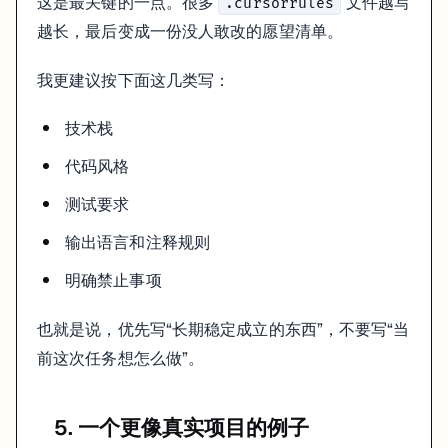
这是最关键的一点。很多
文件越写
.cursorrules
越长，最后变成一份没人敢改的愿望清单。
如果你用 Cursor 来写 wiki、文档、博客或 SEO 页面，规则文件其
因为很多“AI 味”不是来自模型本身，而是来自输出边界不清。比如你希
我更建议按下面这几类写：
用中文解释，但保留英文技术词
不要写成营销语气
技术栈
标题尽量直白，少用空洞小节名
代码风格
这些东西都可以通过项目级规则慢慢固定下来。长期看，这会让整个站
测试要求
下一步
输出语言和注释规则
上下文管理
Prompt 技巧
明确禁止事项
如果你现在只准备做一件事，我会优先把项目里最常见的 5 条长期约束
也就是说，优先写“长期稳定成立的东西”，不要写“当
前这次任务想怎么做”。
5. 一个更像真实项目的例子