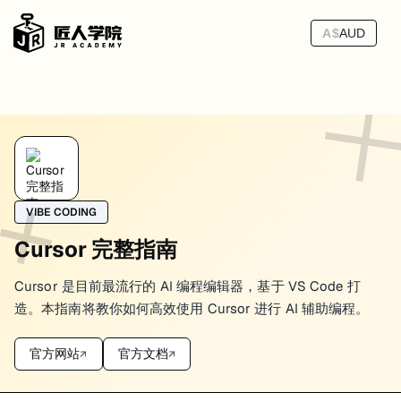
A$
AUD
.cursorrules 配置
很多人用 Cursor 一段时间以后，都会碰到同一个问题：为什么同样的
原因通常不复杂。Cursor 虽然能看代码，但它并不会自动知道你团队
VIBE CODING
Cursor 完整指南
1.
真正在解决什么
.cursorrules
Cursor 是目前最流行的 AI 编程编辑器，基于 VS Code 打
它解决的不是“让 AI 更聪明”，而是“让 AI 少跑偏”。
造。本指南将教你如何高效使用 Cursor 进行 AI 辅助编程。
最典型的偏差包括：
明明项目用 TypeScript strict，它却给你一段很松的类型
官方网站
官方文档
↗
↗
明明团队统一 named export，它又写回 default export
明明大家不用 snapshot test，它还是顺手给你加了