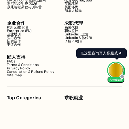
My School 学校数据指南
投资移民188/888
悉尼私校学费 2026
英国移民
少儿编程课程与训练营
美国移民
加拿大移民
企业合作
求职代理
P3职业孵化器
岗位代投
Enterprise (EN)
职位监控
企业培训
LinkedIn代运营
实习合作
LinkedIn人脉代加
招聘合作
了解P3项目
申请合作
点这里咨询真人客服或 AI
匠人支持
FAQs
Terms & Conditions
Privacy Policy
Cancellation & Refund Policy
Site map
Amelia h
Top Categories
求职就业
Web全栈班
BA和产品经理实习
DevOps项目班
数据科学实习
数据工程全栈班
数据分析实习
数据分析项目班
Marketing实习
编程入门班
简历修改
Business Analyst实习
面试指导
算法集训营
导师指导VIP