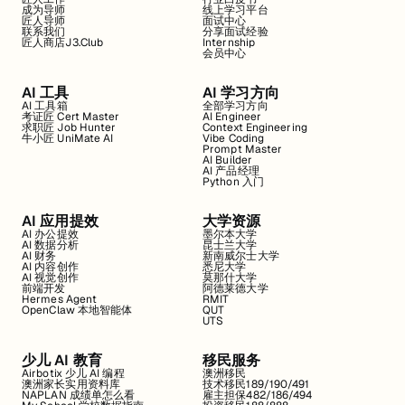
成为导师
线上学习平台
匠人导师
面试中心
联系我们
分享面试经验
匠人商店J3.Club
Internship
会员中心
AI 工具
AI 学习方向
AI 工具箱
全部学习方向
考证匠 Cert Master
AI Engineer
求职匠 Job Hunter
Context Engineering
牛小匠 UniMate AI
Vibe Coding
Prompt Master
AI Builder
AI 产品经理
Python 入门
AI 应用提效
大学资源
AI 办公提效
墨尔本大学
AI 数据分析
昆士兰大学
AI 财务
新南威尔士大学
AI 内容创作
悉尼大学
AI 视觉创作
莫那什大学
前端开发
阿德莱德大学
Hermes Agent
RMIT
OpenClaw 本地智能体
QUT
UTS
少儿 AI 教育
移民服务
Airbotix 少儿 AI 编程
澳洲移民
澳洲家长实用资料库
技术移民189/190/491
NAPLAN 成绩单怎么看
雇主担保482/186/494