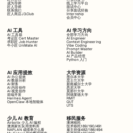
成为导师
线上学习平台
匠人导师
面试中心
联系我们
分享面试经验
匠人商店J3.Club
Internship
会员中心
AI 工具
AI 学习方向
AI 工具箱
全部学习方向
考证匠 Cert Master
AI Engineer
求职匠 Job Hunter
Context Engineering
牛小匠 UniMate AI
Vibe Coding
Prompt Master
AI Builder
AI 产品经理
Python 入门
AI 应用提效
大学资源
AI 办公提效
墨尔本大学
AI 数据分析
昆士兰大学
AI 财务
新南威尔士大学
AI 内容创作
悉尼大学
AI 视觉创作
莫那什大学
前端开发
阿德莱德大学
Hermes Agent
RMIT
OpenClaw 本地智能体
QUT
UTS
少儿 AI 教育
移民服务
Airbotix 少儿 AI 编程
澳洲移民
澳洲家长实用资料库
技术移民189/190/491
NAPLAN 成绩单怎么看
雇主担保482/186/494