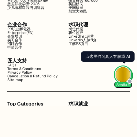
My School 学校数据指南
投资移民188/888
悉尼私校学费 2026
英国移民
少儿编程课程与训练营
美国移民
加拿大移民
企业合作
求职代理
P3职业孵化器
岗位代投
Enterprise (EN)
职位监控
企业培训
LinkedIn代运营
实习合作
LinkedIn人脉代加
招聘合作
了解P3项目
申请合作
点这里咨询真人客服或 AI
匠人支持
FAQs
Terms & Conditions
Privacy Policy
Cancellation & Refund Policy
Site map
Amelia h
Top Categories
求职就业
Web全栈班
BA和产品经理实习
DevOps项目班
数据科学实习
数据工程全栈班
数据分析实习
数据分析项目班
Marketing实习
编程入门班
简历修改
Business Analyst实习
面试指导
算法集训营
导师指导VIP