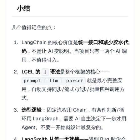
小结
几个值得记住的点：
LangChain 的核心价值是
统一接口和减少胶水代
码
，不是让 AI 变聪明。当项目只有一两个 AI 调
用，不值得引入。
LCEL 的
语法
是整个框架的核心——
|
就是最小完整应
prompt | llm | parser
用，自动支持同步/流式/异步/批量四种调用方
式。
选型逻辑
：固定流程用 Chain，有条件判断/循
环用 LangGraph，需要 AI 自主决定下一步才用
Agent。不要一开始就设计最复杂的。
LangSmith 从第一天就接
——遇到 Bug 时你会