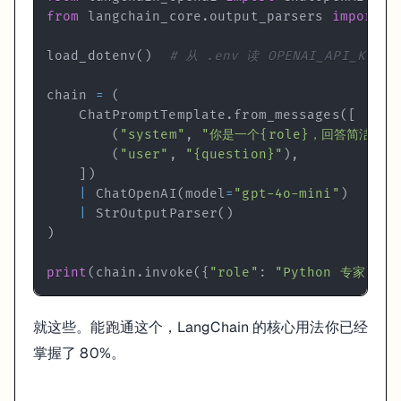
from
 langchain_core
.
output_parsers 
import
load_dotenv
(
)
# 从 .env 读 OPENAI_API_KEY
chain 
=
(
    ChatPromptTemplate
.
from_messages
(
[
(
"system"
,
"你是一个{role}，回答简洁，不
(
"user"
,
"{question}"
)
,
]
)
|
 ChatOpenAI
(
model
=
"gpt-4o-mini"
)
|
 StrOutputParser
(
)
)
print
(
chain
.
invoke
(
{
"role"
:
"Python 专家"
,
"
就这些。能跑通这个，LangChain 的核心用法你已经
掌握了 80%。