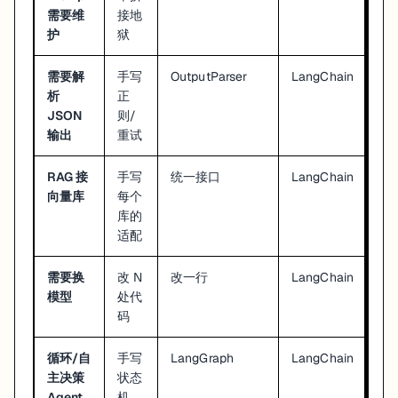
需要维
接地
护
狱
需要解
手写
OutputParser
LangChain
析
正
JSON
则/
输出
重试
RAG 接
手写
统一接口
LangChain
向量库
每个
库的
适配
需要换
改 N
改一行
LangChain
模型
处代
码
循环/自
手写
LangGraph
LangChain
主决策
状态
Agent
机