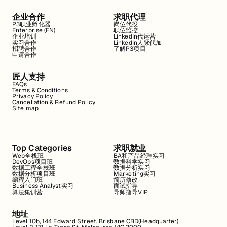
企业合作
求职代理
P3职业孵化器
岗位代投
Enterprise (EN)
职位监控
企业培训
LinkedIn代运营
实习合作
LinkedIn人脉代加
招聘合作
了解P3项目
申请合作
匠人支持
FAQs
Terms & Conditions
Privacy Policy
Cancellation & Refund Policy
Site map
Top Categories
求职就业
Web全栈班
BA和产品经理实习
DevOps项目班
数据科学实习
数据工程全栈班
数据分析实习
数据分析项目班
Marketing实习
编程入门班
简历修改
Business Analyst实习
面试指导
算法集训营
导师指导VIP
地址
Level 10b, 144 Edward Street, Brisbane CBD(Headquarter)