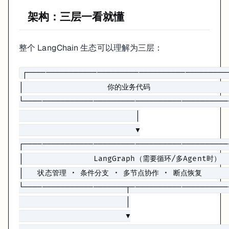
架构：三层一看就懂
chain = (

    ChatPromptTemplate.from_messages([

        (
"system"
, 
"你是一个{role}，回答简洁，不超过 100 字
整个 LangChain 生态可以理解为三层：
        (
"user"
, 
"{question}"
),

    ])

    | ChatOpenAI(model=
"gpt-4o-mini"
)

┌────────────────────────────────────────────
    | StrOutputParser()

│                  你的业务代码                  
)

└────────────────────────────────────────────
print
(chain.invoke({
"role"
: 
"Python 专家"
, 
"question"
: 
                         │

                         ▼

就这些。能跑通这个，LangChain 的核心用法你已经掌握了 80%。
┌────────────────────────────────────────────
│               LangGraph（需要循环/多Agent时）   
什么时候用，什么时候不用
│   状态管理 · 条件分支 · 多节点协作 · 断点恢复       
这个问题很多人纠结，我直接给结论：
└──────────────────────┬─────────────────────
                       │

不需要 LangChain 的情况
：你的项目只有一两个 AI 调用点，逻辑简
                       ▼

值得引入 LangChain 的情况
：