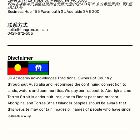
Level 2, 171 La Trobe St, Melbourne VIC 3000
四川省成都市武侯区桂溪街道天府大道中段500号D5东方希望天祥广场B座
45A13号
Business Hub, 155 Waymouth St, Adelaide SA 5000
联系方式
hello@jiangren.com.au
0421-672-555
Disclaimer
JR Academy acknowledges Traditional Owners of Country
throughout Australia and recognises the continuing connection to
lands, waters and communities. We pay our respect to Aboriginal and
Torres Strait Islander cultures; and to Elders past and present.
Aboriginal and Torres Strait Islander peoples should be aware that
this website may contain images or names of people who have since
passed away.