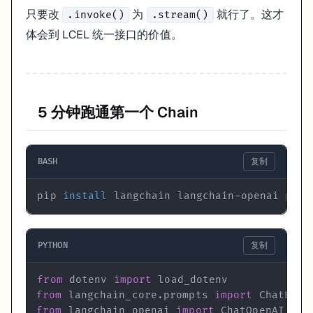
小结
只要改
为
就行了。这才
.invoke()
.stream()
体会到 LCEL 统一接口的价值。
几个值得记住的点：
LangChain 的核心价值是
统一接口和减少胶水代码
，不是让 AI
LCEL 的
语法
是整个框架的核心——
|
prompt | llm | parser
选型逻辑
：固定流程用 Chain，有条件判断/循环用 LangGrap
LangSmith 从第一天就接
——遇到 Bug 时你会庆幸自己早开了
5 分钟跑通第一个 Chain
版本要锁定
——LangChain 更新频繁，不锁版本某天会出现莫
下一步
：
安装与配置
— 5 分钟装好环境，跑通第一个 Chain
BASH
复制
调试工具
：
LangSmith
|
官方文档
|
LangGraph
pip 
install
 langchain langchain-openai pyth
PYTHON
复制
from
 dotenv 
import
from
 langchain_core
.
prompts 
import
from
 langchain_openai 
import