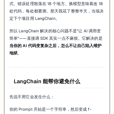
│  Tools       Chains      Agents    VectorStores     │

式、错误处理散落在 18 个地方。换模型意味着改 18
│  工具集成     链式调用     自主代理    向量数据库        │
│                                                     │

处代码，每处都要测。那天我花了整整半天，当场决
│  LCEL：用 | 把这些组件串联起来                         │

定下个项目用 LangChain。
└─────────────────────────────────────────────────────┘

                       │

            ┌──────────┴───────────┐

所以 LangChain 解决的核心问题不是"让 AI 调用变
            ▼                     ▼

简单"——直接调 SDK 其实一点不麻烦。它解决的是
大多数时候你只用中间这层。LangGraph 是等你真的需要"循环"或"多
当你的 AI 代码变复杂之后，怎么不让自己陷入维护
地狱
。
LCEL：理解这一个概念，其余都水到渠成
LangChain 0.2 引入了 LCEL（LangChain Expression Language），
LangChain 能帮你避免什么
这不只是好看的语法糖。用
连起来的 chain，自动获得这些能力：
|
先说不用它会发生什么：
# 同步调用，等完整结果
result = chain.invoke({
"question"
: 
"..."
})

你的 Prompt 开始是一个字符串，然后变成 f-
# 流式输出，边生成边推给前端