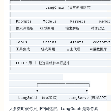
┌────────────────────────────────────────────
有 5 个以上的 AI 调用点，Prompt 散落各处 →
PromptTemplate
│               LangChain（日常使用这层）         
需要解析结构化 JSON 输出，并且模型有时会输出格式错误 →
Ou
要接 RAG，需要向量数据库 → 统一的
接口
VectorStore
│                                            
需要多轮对话记忆 →
RunnableWithMessageHistory
│  Prompts     Models      Parsers      Memor
可能在不同模型间切换（OpenAI ↔ Claude ↔ Gemini）→ 改
│  提示词模板   模型调用     输出解析     对话记忆    
场景
直接用 SDK
用 LangChain
我的建议
│                                            
单次问答
✅ 5 行搞定
杀鸡用牛刀
SDK
│  Tools       Chains      Agents    VectorSt
5+ 个 Prompt 需要维护
字符串拼接地狱
PromptTemplate
LangChai
│  工具集成     链式调用     自主代理    向量数据库   
需要解析 JSON 输出
手写正则/重试
OutputParser
LangChai
RAG 接向量库
手写每个库的适配
统一接口
LangChai
│                                            
需要换模型
改 N 处代码
改一行
LangChai
│  LCEL：用 | 把这些组件串联起来                   
循环/自主决策 Agent
手写状态机
LangGraph
LangChai
└────────────────────────────────────────────
                       │

学习路径：按需选，不用全学
            ┌──────────┴───────────┐

目标：快速上线一个 AI 功能（1-2 小时）
            ▼                     ▼

安装与配置
— 装好环境，配 API Key
Model I/O
— PromptTemplate + 模型调用 + OutputParser
大多数时候你只用中间这层。LangGraph 是等你真