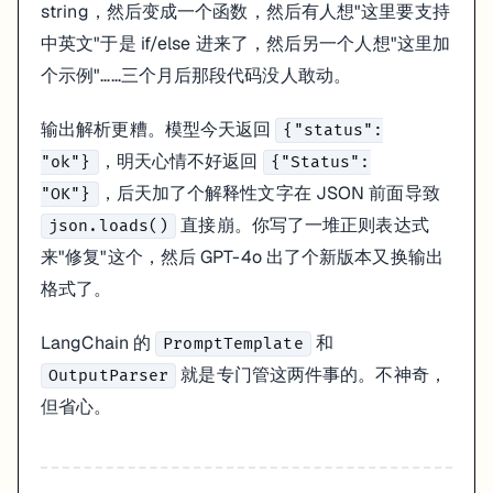
string，然后变成一个函数，然后有人想"这里要支持
for
 chunk 
in
 chain.stream({
"question"
: 
"..."
}):

print
(chunk, end=
""
, flush=
True
)

中英文"于是 if/else 进来了，然后另一个人想"这里加
个示例"……三个月后那段代码没人敢动。
# 异步，配合 FastAPI
result = 
await
 chain.ainvoke({
"question"
: 
"..."
})

输出解析更糟。模型今天返回
{"status":
# 批量并发
，明天心情不好返回
"ok"}
{"Status":
results = chain.batch([{
"question"
: q} 
for
 q 
in
，后天加了个解释性文字在 JSON 前面导致
"OK"}
我一开始觉得流式输出要另外搞一套逻辑，后来发现只要改
.invoke()
直接崩。你写了一堆正则表达式
json.loads()
来"修复"这个，然后 GPT-4o 出了个新版本又换输出
5 分钟跑通第一个 Chain
格式了。
LangChain 的
和
PromptTemplate
from
 dotenv 
import
就是专门管这两件事的。不神奇，
OutputParser
from
 langchain_core.prompts 
import
但省心。
from
 langchain_openai 
import
from
 langchain_core.output_parsers 
import
 StrOutputParse
load_dotenv()  
# 从 .env 读 OPENAI_API_KEY