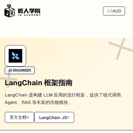
A$
AUD
LangChain 框架指南
说实话，我第一次看到 LangChain 时觉得没必要——直接调 OpenAI
然后一个客户找我，他们有个 GPT-4 客服机器人，跑了三个月后说要"顺便也
AI ENGINEER
LangChain 框架指南
所以 LangChain 解决的核心问题不是"让 AI 调用变简单"——直接调 
LangChain 是构建 LLM 应用的流行框架，提供了链式调用、
LangChain 能帮你避免什么
Agent、RAG 等丰富的功能模块。
先说不用它会发生什么：
官方文档
LangChain JS
↗
↗
你的 Prompt 开始是一个字符串，然后变成 f-string，然后变成一
输出解析更糟。模型今天返回
，明天心情不好返回
{"status": "ok"}