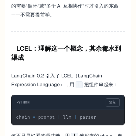
目标：做一个有记忆的对话机器人（再加 1 小时）
的需要"循环"或"多个 AI 互相协作"时才引入的东西
Memory 记忆系统
— 多轮对话，session 管理
——不需要提前学。
目标：做企业内部知识库问答（再加 2-3 小时）
Chains
— 把多步逻辑串起来
RAG 检索增强
— 文档加载、向量化、检索
LCEL：理解这一个概念，其余都水到
目标：做一个能自主调用工具的 Agent（再加 2 小时）
渠成
Agents 代理系统
— 工具定义、自主决策
LangGraph 进阶
— 需要循环逻辑时才看这个
LangChain 0.2 引入了 LCEL（LangChain
关于版本升级这件事
Expression Language），用
把组件串起来：
|
必须提前说：LangChain 的版本升级是我用过的开源库里最让人头疼的
PYTHON
复制
0.1 到 0.2，
、
全部被推荐改成 LCEL 写
ConversationChain
LLMChain
chain 
=
 prompt 
|
 llm 
|
 parser
辨别方法很简单：看到
（注
from langchain.llms import OpenAI
我建议在
里锁定版本：
requirements.txt
这不只是好看的语法糖。用
连起来的 chain，自