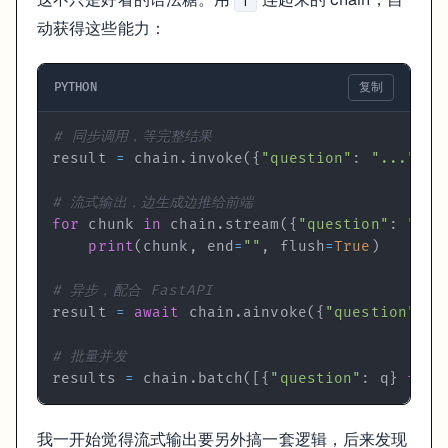
|
langchain>=0.3.0,<0.4.0

langchain-openai>=0.2.0

动获得这些能力：
不锁版本的话，哪天
一跑，线
pip install -r requirements.txt
PYTHON
复制
有一个工具从第一天就应该开启
# 同步调用，等完整结果
result 
=
 chain
.
invoke
(
{
"question"
:
"..."
}
)
LangSmith
。
# 流式输出，边生成边推给前端
不开 LangSmith 调试 LangChain 就像闭着眼睛开车——你不知道
for
 chunk 
in
 chain
.
stream
(
{
"question"
:
"...
print
(
chunk
,
 end
=
""
,
 flush
=
True
)
接入方式非常简单，在
里加三行：
.env
LANGCHAIN_TRACING_V2=
true
# 异步，配合 FastAPI
LANGCHAIN_API_KEY=
"ls__..."
result 
=
await
 chain
.
ainvoke
(
{
"question"
:
"
LANGCHAIN_PROJECT=
"my-project"
# 批量并发
不改一行业务代码，自动追踪所有 Chain 调用。免费额度对个人项目完
results 
=
 chain
.
batch
(
[
{
"question"
:
 q
}
for
 
这不是什么可选的"后期优化"，是应该在写第一行 LangChain 代码的
我一开始觉得流式输出要另外搞一套逻辑，后来发现