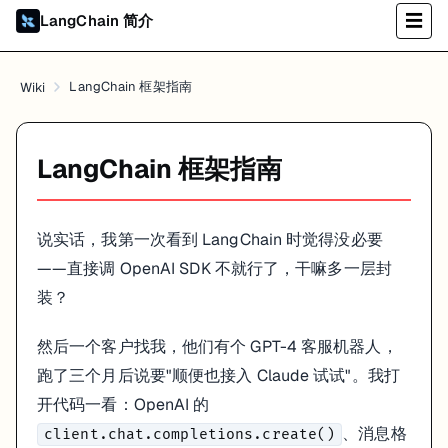
LangChain 简介
☰
LangChain 的
和
就是专门管这两件
PromptTemplate
OutputParser
LangChain 框架指南
Wiki
架构：三层一看就懂
整个 LangChain 生态可以理解为三层：
LangChain 框架指南
┌─────────────────────────────────────────────────────┐

│                  你的业务代码                          │
└─────────────────────────────────────────────────────┘

                         │

                         ▼

说实话，我第一次看到 LangChain 时觉得没必要
┌─────────────────────────────────────────────────────┐

——直接调 OpenAI SDK 不就行了，干嘛多一层封
│               LangGraph（需要循环/多Agent时）          │
│   状态管理 · 条件分支 · 多节点协作 · 断点恢复           │

装？
└──────────────────────┬──────────────────────────────┘

                       │

                       ▼

然后一个客户找我，他们有个 GPT-4 客服机器人，
┌─────────────────────────────────────────────────────┐

│               LangChain（日常使用这层）                │
跑了三个月后说要"顺便也接入 Claude 试试"。我打
│                                                     │

开代码一看：OpenAI 的
│  Prompts     Models      Parsers      Memory        │

│  提示词模板   模型调用     输出解析     对话记忆        │

、消息格
client.chat.completions.create()
│                                                     │
