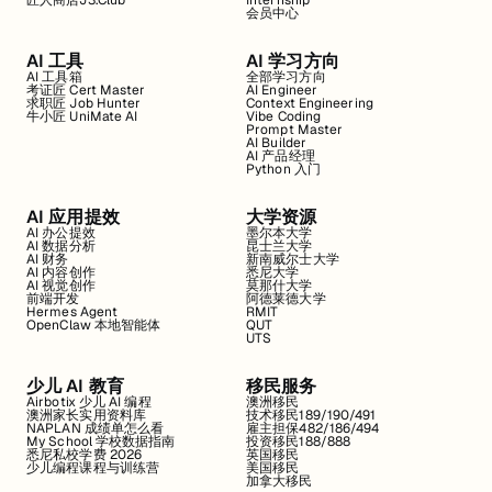
匠人商店J3.Club
Internship
会员中心
AI 工具
AI 学习方向
AI 工具箱
全部学习方向
考证匠 Cert Master
AI Engineer
求职匠 Job Hunter
Context Engineering
牛小匠 UniMate AI
Vibe Coding
Prompt Master
AI Builder
AI 产品经理
Python 入门
AI 应用提效
大学资源
AI 办公提效
墨尔本大学
AI 数据分析
昆士兰大学
AI 财务
新南威尔士大学
AI 内容创作
悉尼大学
AI 视觉创作
莫那什大学
前端开发
阿德莱德大学
Hermes Agent
RMIT
OpenClaw 本地智能体
QUT
UTS
少儿 AI 教育
移民服务
Airbotix 少儿 AI 编程
澳洲移民
澳洲家长实用资料库
技术移民189/190/491
NAPLAN 成绩单怎么看
雇主担保482/186/494
My School 学校数据指南
投资移民188/888
悉尼私校学费 2026
英国移民
少儿编程课程与训练营
美国移民
加拿大移民