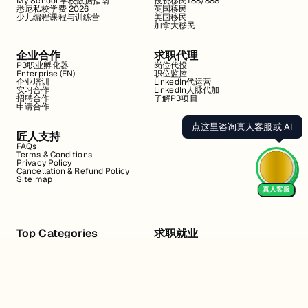
My School 学校数据指南
投资移民188/888
悉尼私校学费 2026
英国移民
少儿编程课程与训练营
美国移民
加拿大移民
企业合作
求职代理
P3职业孵化器
岗位代投
Enterprise (EN)
职位监控
企业培训
LinkedIn代运营
实习合作
LinkedIn人脉代加
招聘合作
了解P3项目
申请合作
点这里咨询真人客服或 AI
匠人支持
FAQs
Terms & Conditions
Privacy Policy
Cancellation & Refund Policy
Site map
真人客服
Top Categories
求职就业
Web全栈班
BA和产品经理实习
DevOps项目班
数据科学实习
数据工程全栈班
数据分析实习
数据分析项目班
Marketing实习
编程入门班
简历修改
Business Analyst实习
面试指导
算法集训营
导师指导VIP