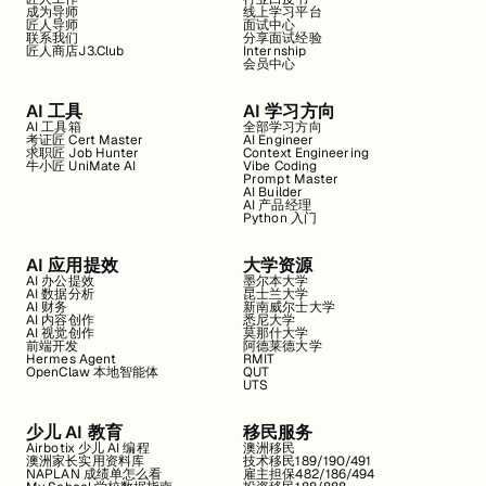
成为导师
线上学习平台
匠人导师
面试中心
联系我们
分享面试经验
匠人商店J3.Club
Internship
会员中心
AI 工具
AI 学习方向
AI 工具箱
全部学习方向
考证匠 Cert Master
AI Engineer
求职匠 Job Hunter
Context Engineering
牛小匠 UniMate AI
Vibe Coding
Prompt Master
AI Builder
AI 产品经理
Python 入门
AI 应用提效
大学资源
AI 办公提效
墨尔本大学
AI 数据分析
昆士兰大学
AI 财务
新南威尔士大学
AI 内容创作
悉尼大学
AI 视觉创作
莫那什大学
前端开发
阿德莱德大学
Hermes Agent
RMIT
OpenClaw 本地智能体
QUT
UTS
少儿 AI 教育
移民服务
Airbotix 少儿 AI 编程
澳洲移民
澳洲家长实用资料库
技术移民189/190/491
NAPLAN 成绩单怎么看
雇主担保482/186/494