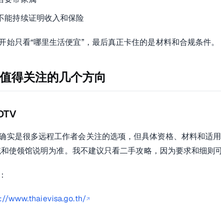
不能持续证明收入和保险
开始只看“哪里生活便宜”，最后真正卡住的是材料和合规条件。
是这些条件。
值得关注的几个方向
”去规划。更稳的是：
DTV
确实是很多远程工作者会关注的选项，但具体资格、材料和适用活
 系统和使领馆说明为准。我不建议只看二手攻略，因为要求和细则
：
://www.thaievisa.go.th/
↗