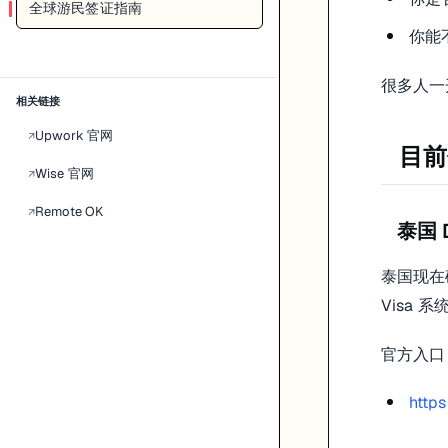
全球游民签证指南
停留期限能不能满足你的节奏
你能
是否允许家属随行
收入、存款和保险要求是否真实可达到
很多人一
你现在的工作模式是否和签证定义匹配
相关链接
光看“热门目的地”很容易兴奋，但真正决定你能不能顺利住下来的，都
Upwork 官网
↗
目前
一个更稳的做法
Wise 官网
↗
如果你是第一次尝试远程旅居，我不建议一上来就按“长期数字游民生活
Remote OK
↗
泰国 
先做 1 到 3 个月的短期试验
先确认网络、作息和工作节奏没问题
泰国现在
再决定要不要认真准备签证路线
Visa
这样比先买装备、先订长租、再回头补材料靠谱得多。
官方入口
https