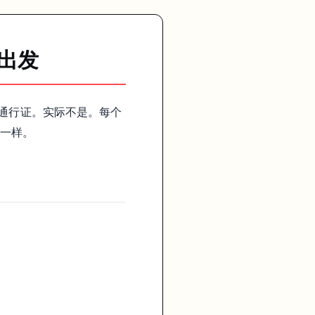
攻略，因为要求和细则可能调整。
出发
的通行证。实际不是。每个
、语言环境压力没那么大的人。
不一样。
留，就不能按“能一直续”去理解。