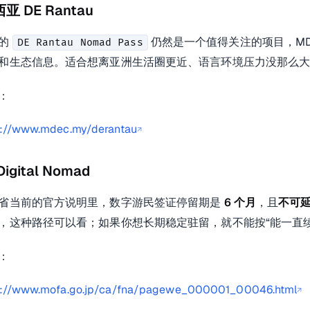
亚 DE Rantau
亚的
仍然是一个值得关注的项目，MD
DE Rantau Nomad Pass
和生态信息。适合想离亚洲生活圈更近、语言环境压力没那么
：
s://www.mdec.my/derantau
↗
igital Nomad
省当前的官方说明里，数字游民签证停留期是
6 个月
，且
不可
，这种路径可以看；如果你想长期稳定驻留，就不能按“能一直续
：
s://www.mofa.go.jp/ca/fna/pagewe_000001_00046.html
↗