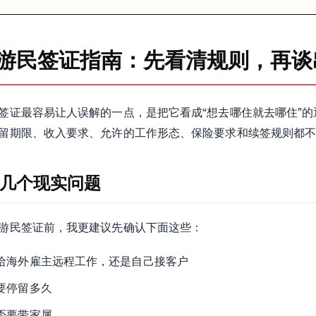
动要以泰国官方 e-Visa 系统和使领馆说明为准。我不建议只看二手
游民签证指南：先看清规则，再谈
签证最容易让人误解的一点，是把它看成“想去哪住就去哪住”
EC 官方页面持续在更新相关活动和生态信息。适合想离亚洲生活圈更近
留期限、收入要求、允许的工作形态、保险要求和续签规则都
几个现实问题
游民签证前，我更建议先确认下面这些：
延长
。如果你把日本当短期体验地，这种路径可以看；如果你想长期稳定驻
给海外雇主远程工作，还是自己接客户
要停留多久
否要带家属