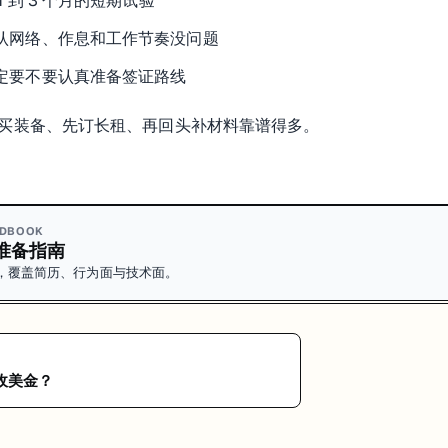
1 到 3 个月的短期试验
认网络、作息和工作节奏没问题
定要不要认真准备签证路线
买装备、先订长租、再回头补材料靠谱得多。
NDBOOK
准备指南
，覆盖简历、行为面与技术面。
收美金？