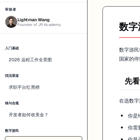
审核者
泰国现在确实是很多远程工作者会关注的选项，但具体资格、材料和适用活
Lightman Wang
官方入口：
数字
Founder of JR Academy
https://www.thaievisa.go.th/
马来西亚 DE Rantau
入门基础
数字游民
马来西亚的
仍然是一个值得关注的项目，MD
DE Rantau Nomad Pass
国家的停
2026 远程工作全景图
官方入口：
找活渠道
https://www.mdec.my/derantau
先看
求职平台红黑榜
日本 Digital Nomad
在选数字
日本外务省当前的官方说明里，数字游民签证停留期是
6 个月
，且
不可
钱与合规
官方来源：
开发者如何收美金？
你是
https://www.mofa.go.jp/ca/fna/pagewe_000001_00046.html
你需
数字游民
别只看签证名，重点看 4 件事
你是