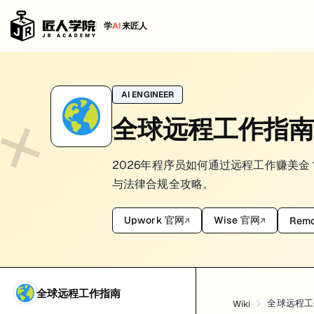
学
AI
来匠人
数字游民签证指南：先看清规则，再谈出发
AI ENGINEER
数字游民签证最容易让人误解的一点，是把它看成“想去哪住就去哪住”
全球远程工作指南
先看几个现实问题
在选数字游民签证前，我更建议先确认下面这些：
2026年程序员如何通过远程工作赚美
与法律合规全攻略。
你是给海外雇主远程工作，还是自己接客户
你需要停留多久
你是否要带家属
Upwork 官网
Wise 官网
Remo
↗
↗
你能不能持续证明收入和保险
很多人一开始只看“哪里生活便宜”，最后真正卡住的是材料和合规条件。
目前值得关注的几个方向
全球远程工作指南
全球远程工
Wiki
泰国 DTV