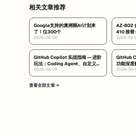
相关文章推荐
Google支持的澳洲🆓AI计划来
AZ-80
了！仅300个
410 接替
2026-08-06
2026-08-
·Datab
GitHub Copilot 实战指南 — 进阶
GitHub
玩法：Coding Agent、自定义指
功能深度解
2026-08-05
2026-08-
令与 MCP
Agent M
查看全部文章 →