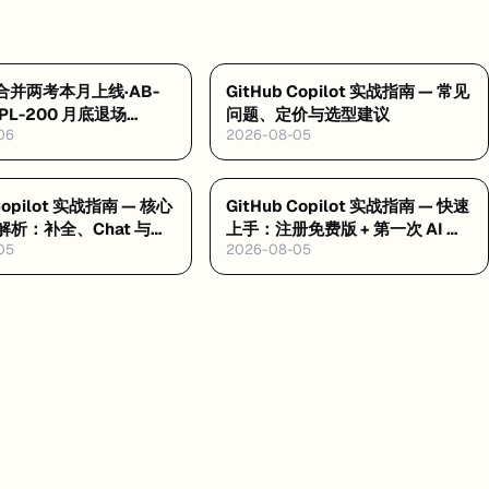
2 合并两考本月上线·AB-
GitHub Copilot 实战指南 — 常见
 PL-200 月底退场
问题、定价与选型建议
06
2026-08-05
ricks 考纲五月大改
 Copilot 实战指南 — 核心
GitHub Copilot 实战指南 — 快速
析：补全、Chat 与
上手：注册免费版 + 第一次 AI 编
05
2026-08-05
ode
程