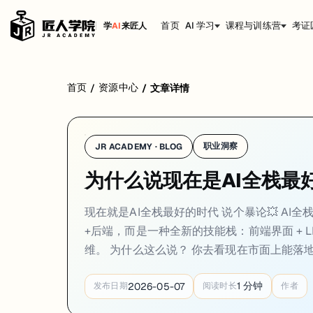
首页
AI 学习
课程与训练营
考证
学
AI
来匠人
现在就是AI全栈最好的时代
首页
资源中心
/
/
文章详情
说个暴论💥 AI全栈可能是2026年最值钱的技能组合🔥 注意，不是传统的前端+后
职业洞察
JR ACADEMY · BLOG
为什么说现在是AI全栈最
现在就是AI全栈最好的时代 说个暴论💥 AI
+后端，而是一种全新的技能栈：前端界面 + LLM调
维。 为什么这么说？ 你去看现在市面上能落地
1
分钟
2026-05-07
发布日期
阅读时长
作者