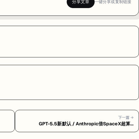
分享文章
一键分享或复制链接
下一篇 →
GPT-5.5新默认 / Anthropic借SpaceX超算 /
DeepSeek估值450亿 / 白宫AI测试协议 / Grok 4.3
登场