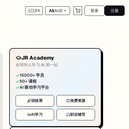
登录
注册
A$
AUD
🇺🇸
EN
 + 向量数据库 + 部署运维。 为什么这么说？ 你去看现在市面上能落地的AI产品，
JR Academy
全球华人学习 AI 第一站
✓
15000+ 学员
✓
50+ 课程
✓
AI 驱动学习平台
训练营
免费资源
AI学习
职业辅导