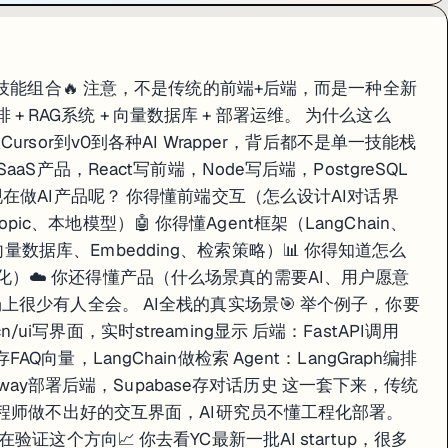
钱的技能组合🔥 注意，不是传统的前端+后端，而是一种全新
编排 + RAG系统 + 向量数据库 + 部署运维。 为什么这么
rsor到v0到各种AI Wrapper，背后都不是单一技能栈
S产品，React写前端，Node写后端，PostgreSQL
在做AI产品呢？ 你得懂前端交互（怎么设计AI对话界
ropic、本地模型）🤖 你得懂Agent框架（LangChain、
AG（向量数据库、Embedding、检索策略）📊 你得知道怎么
、成本优化）☁️ 你还得懂产品（什么场景真的需要AI、用户愿意
上很少有人全会。 AI全栈的真实场景🎯 举个例子，你要
cn/ui写界面，实时streaming显示 后端：FastAPI调用
e存FAQ向量，LangChain做检索 Agent：LangGraph编排
lway部署后端，Supabase存对话历史 这一套下来，传统
工程师做不出好的交互界面，AI研究员不懂工程化部署。
证这个方向📈 你去看YC最新一批AI startup，很多