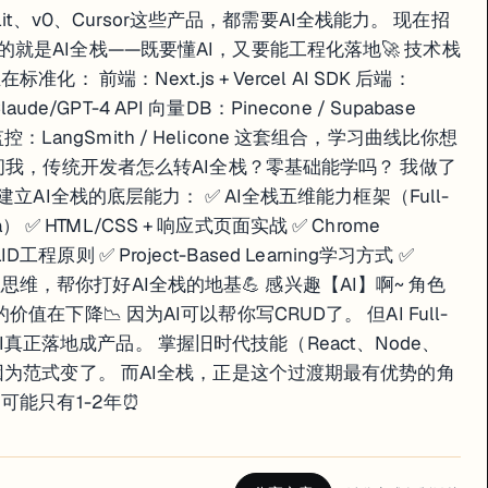
lit、v0、Cursor这些产品，都需要AI全栈能力。 现在招
，其实要的就是AI全栈——既要懂AI，又要能工程化落地🚀 技术栈
： 前端：Next.js + Vercel AI SDK 后端：
：Claude/GPT-4 API 向量DB：Pinecone / Supabase
nder 监控：LangSmith / Helicone 这套组合，学习曲线比你想
多人问我，传统开发者怎么转AI全栈？零基础能学吗？ 我做了
建立AI全栈的底层能力： ✅ AI全栈五维能力框架（Full-
/Data） ✅ HTML/CSS + 响应式页面实战 ✅ Chrome
D工程原则 ✅ Project-Based Learning学习方式 ✅
到工程思维，帮你打好AI全栈的地基💪 感兴趣【AI】啊~ 角色
er的价值在下降📉 因为AI可以帮你写CRUD了。 但AI Full-
能把AI真正落地成产品。 掌握旧时代技能（React、Node、
因为范式变了。 而AI全栈，正是这个过渡期最有优势的角
可能只有1-2年⏰