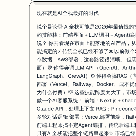
现在就是AI全栈最好的时代
说个暴论💥 AI全栈可能是2026年最值
的技能栈：前端界面 + LLM调用 + Agent
说？ 你去看现在市面上能落地的AI产品，从Cu
能搞定的⚡ 传统全栈已经不够了❌ 以前做个Saa
存数据，AWS部署，这套路径很清晰。 但现
面）💬 你得会调LLM API（OpenAI、Anth
LangGraph、CrewAI）⚙️ 你得会搞R
部署（Vercel、Railway、Docker
为什么付费）💡 这些技能跨度太大了，市场
做一个AI客服系统： 前端：Next.js + shad
Claude API，处理上下文 RAG：Pinecon
多轮对话逻辑 部署：Vercel部署前端，Rai
前端工程师搞不定Agent编排，传统后端
只有AI全栈能把整个链路串起来✨ 市场已经在验