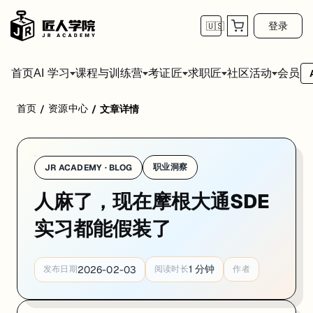
登录
🇺🇸
首页
会员
AI 学习
课程与训练营
考证匠
求职匠
社区活动
首页
资源中心
/
/
文章详情
职业洞察
JR ACADEMY · BLOG
人麻了，现在摩根大通SDE
实习都能假装了
1
分钟
2026-02-03
发布日期
阅读时长
作者