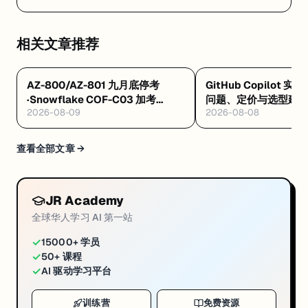
相关文章推荐
AZ-800/AZ-801 九月底停考
GitHub Copilot 实
·Snowflake COF-C03 加考
问题、定价与选型建
2026-08-09
2026-08-08
Cortex AI·AWS 十万免费 AI 席
8/4 开训
查看全部文章 →
JR Academy
全球华人学习 AI 第一站
✓
15000+ 学员
✓
50+ 课程
✓
AI 驱动学习平台
训练营
免费资源