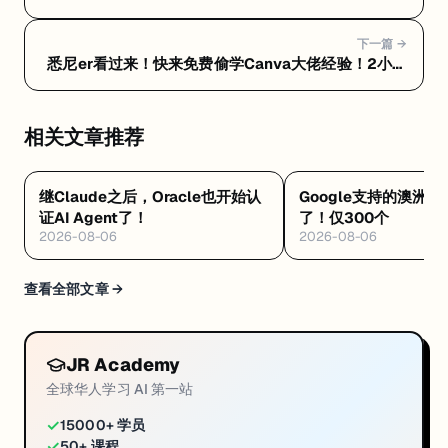
下一篇 →
悉尼er看过来！快来免费偷学Canva大佬经验！2小时
带你手搓一个Dashboard！
相关文章推荐
继Claude之后，Oracle也开始认
Google支持的澳洲🆓
证AI Agent了！
了！仅300个
2026-08-06
2026-08-06
查看全部文章 →
JR Academy
全球华人学习 AI 第一站
✓
15000+ 学员
✓
50+ 课程