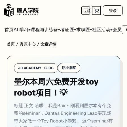
登录
🇺🇸
首页
会员
AI 学习
课程与训练营
考证匠
求职匠
社区活动
首页
资源中心
/
/
文章详情
标题
正文
职业洞察
JR ACADEMY · BLOG
哈啰，我是Rain~ 刚看到墨尔本有个免费的seminar，Qantas Engineer
墨尔本周六免费开发toy
这个seminar有点意思： 不讲PPT、不讲理论， 直接现场live codi
robot项目！💡
🎮做什么？ 5×5棋盘+机器人系统 看系统怎么管理状态、指令怎么校
💻能学到什么？ 看Qantas Engineering Lead怎么拆解问题、怎
标题 正文 哈啰，我是Rain~ 刚看到墨尔本有个免
费的seminar，Qantas Engineering Lead要现场
🚀为什么值得去？ 作为做了十几年HR的人，我见过太多只会刷题但不懂系
带大家做一个Toy Robot小游戏。 这个seminar有
不要求你有基础， 不需要提前准备， 带上电脑就行啦~