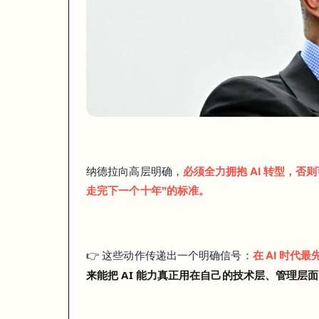
⚠️这点从澳洲的岗位招聘上，就能看出来了！
以前是：Web Developer / Software Engineer
现在越来越多的是：
Junior AI Engineer
AI-integrated Full-stack Developer
纳德拉向高层明确，
必须全力拥抱 AI 转型，
Product Engineer (with AI)
走完下一个十年”的标准。
岗位没有“消失”，但
能力结构正在被重写
。企业不再满足于你只会：
写 CRUD
👉
这些动作传递出一个明确信号：
在 AI 时
搭页面
来能把 AI 能力真正用在自己的技术层、管理层
做登录、列表、表单