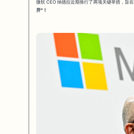
微软 CEO 纳德拉近期推行了两项关键举措，旨在
开”！
纳德拉向高层明确，
必须全力拥抱 AI 转型，否则可能无法适应公
👉
这些动作传递出一个明确信号：
在 AI 时代最先被淘汰的，是