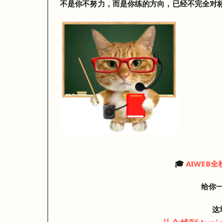
不是你不努力，而是你练的方向，已经不完全对
给你一次“看清差距”的机会
这场公开课带你看清
从全栈到 Junior AI Engineer 的上岸路径
🎓
AIWEB
给你一
这