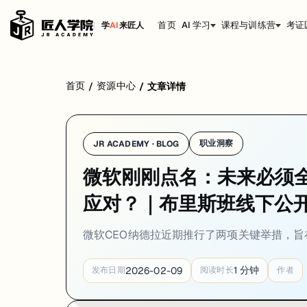
首页
AI 学习
课程与训练营
考证
学
AI
来匠人
首页
资源中心
/
/
文章详情
职业洞察
JR ACADEMY · BLOG
微软刚刚点名：未来必须全
应对？｜布里斯班线下公
微软CEO纳德拉近期推行了两项关键举措，旨在
1
分钟
2026-02-09
发布日期
阅读时长
作者
微软 CEO 纳德拉近期推行了两项关键举措，旨在
将 AI 从“创新