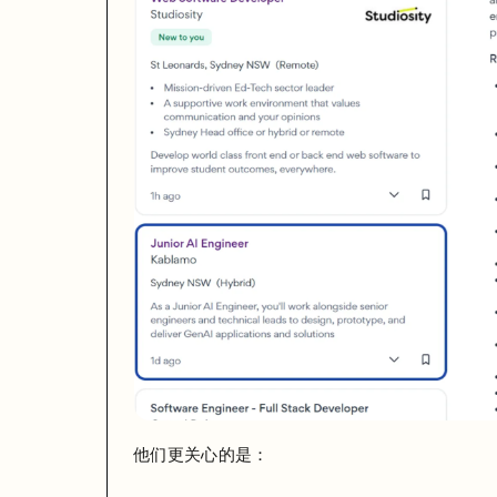
他们更关心的是：
你是否具备
工程化思维
能否把
AI 能力真正集成进系统
是否能交付一个
可上线、可解释、可维护的产品
🤔 但问题现实问题是——
不少同学已经学过前端、后端，甚至写过项目，但依然：
他们更关心的是：
简历投不动