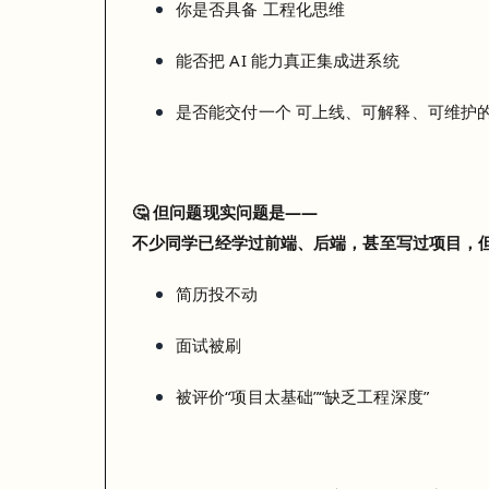
你是否具备
工程化思维
面试被刷
被评价“项目太基础”“缺乏工程深度”
能否把
AI 能力真正集成进系统
是否能交付一个
可上线、可解释、可维护
不是你不努力，而是你练的方向，已经不完全对标现在的企业需求
🤔 但问题现实问题是——
不少同学已经学过前端、后端，甚至写过项目，
简历投不动
面试被刷
被评价“项目太基础”“缺乏工程深度”
🎓
AIWEB全栈班29期布里斯班线下公开课