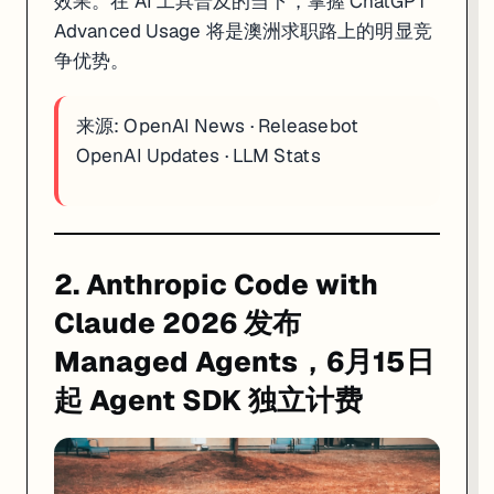
效果。在 AI 工具普及的当下，掌握 ChatGPT
一句话
: Google I/O 2026 发布的 Gemini 3.5 Flash 正式成为
Advanced Usage 将是澳洲求职路上的明显竞
争优势。
Google I/O 2026 的关注点往往落在 Gemini Omni 的多模态
Gemini Spark 是另一个值得深度关注的发布。不同于现有的 Gemini 
来源:
OpenAI News
·
Releasebot
Gemini 3.5 Pro 是 Google 尚未公开时间表的下一张牌——目前仍在内
OpenAI Updates
·
LLM Stats
来源:
Google Blog
·
CNBC
·
Cybernews
4. Meta 正式终止 Llama 开源策略：从「开源
2. Anthropic Code with
Claude 2026 发布
Managed Agents，6月15日
起 Agent SDK 独立计费