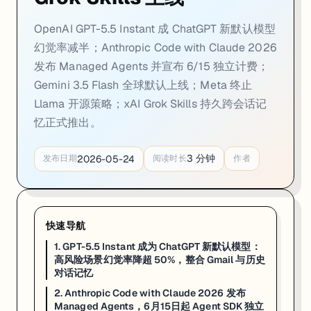
OpenAI GPT-5.5 Instant 成 ChatGPT 新默认模型
幻觉率减半；Anthropic Code with Claude 2026
发布 Managed Agents 并宣布 6/15 独立计费；
Gemini 3.5 Flash 全球默认上线；Meta 终止
Llama 开源策略；xAI Grok Skills 持久跨会话记
忆正式推出。
3
分钟
2026-05-24
发布日期
阅读时长
作者
一句话
: OpenAI 推出 GPT-5.5 Instant 作为 ChatGP
GPT-5.5 Instant 是 OpenAI 对「模型越大越好」路线的
更重要的变化来自记忆与上下文整合能力的升级。GPT-5.5 Insta
快速导航
对于 JR Academy 学员而言，这次更新有几个直接影响值得关注：其一，用
1. GPT-5.5 Instant 成为 ChatGPT 新默认模型：
高风险场景幻觉率降超 50%，整合 Gmail 与历史
来源:
OpenAI News
·
Releasebot OpenAI Updates
·
LLM Stats
对话记忆
2. Anthropic Code with Claude 2026 发布
2. Anthropic Code with Claude 2026 发
Managed Agents，6月15日起 Agent SDK 独立