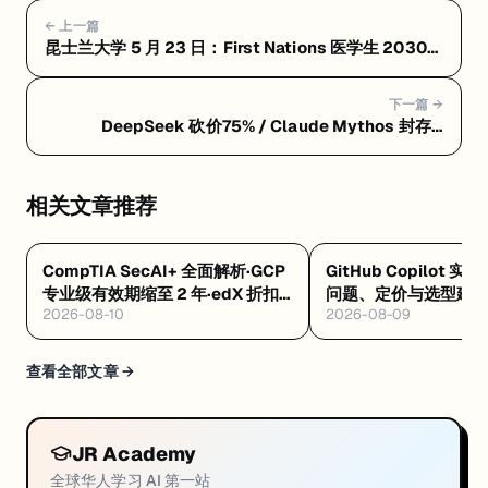
← 上一篇
昆士兰大学 5 月 23 日：First Nations 医学生 2030
目标 100 人、UQ 主导《Lancet》全球精神疾病负担
研究、Bachelor of Veterinary Technology 26 年缓
下一篇 →
解兽医荒
DeepSeek 砍价75% / Claude Mythos 封存 /
OpenAI 进军移动端 / Grok Build 上线 / Anthropic
入驻 KPMG 全球
相关文章推荐
CompTIA SecAI+ 全面解析·GCP
GitHub Copilot 实
专业级有效期缩至 2 年·edX 折扣
问题、定价与选型建
2026-08-10
2026-08-09
码 8/12 到期
查看全部文章 →
JR Academy
全球华人学习 AI 第一站