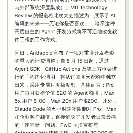
与外部系统深度集成）。MIT Technology
Review 的报道将此次大会描述为「展示了 AI
编码的未来——无论你是否喜欢」，暗示这种
高度自主的 Agent 开发范式将不可逆地改变软
件工程的工作方式。
同日，Anthropic 宣布了一项对重度开发者影
一句话
: xAI 正式推出 Grok Skills，为 Grok 添加跨会话可编程持
响重大的计费调整：自 6 月 15 日起，通过
Agent SDK、GitHub Actions 及第三方框架进
Grok Skills 于 5 月 18 日正式发布，从技术原理看，它是一种用
行的「程序化调用」将从订阅聊天配额中独立
与此同时，xAI 大幅扩展了第三方平台集成：Grok 现在可以直接通过 V
出来，采用专属月度额度制。具体而言：Pro
对于正在学习 AI 工具应用的 JR 学员，Grok Skills 值得上手体验和
用户每月获得价值 $20 的 Agent 额度，Max
5x 用户 $100，Max 20x 用户 $200。此外，
来源:
Basenor Grok Updates
·
xAI News
·
Engadget
Claude Code 的五小时速率限制对 Pro、Max
和企业客户翻倍，直接解决了开发者日常最痛
的「速率墙」问题。PwC 同步宣布与