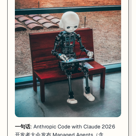
一句话
: Meta 宣布 Llama 继任者将不再以开源形式发布，正式结束自 20
这是开源 AI 社区最不愿意看到的消息。根据 Digitimes 报道，M
一句话
: Anthropic Code with Claude 2026
开发者大会发布 Managed Agents（含
Meta 将 Llama 业务整合进刚刚成立的「超智能实验室（Superintel