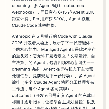
dreaming、多 Agent 编排、outcomes、
Meta 的开源退场对整个 AI 生态的影响是结构性的。过去两年，大量初创
webhooks），同日宣布 6/15 起 Agent SDK
来源:
Digitimes
·
TechRepublic
·
Meta AI Blog
独立计费，Pro 用户获 $20/月 Agent 额度，
Claude Code 速率翻倍。
5. xAI Grok Skills 正式上线：可编程持久记忆，V
Anthropic 在 5 月举行的 Code with Claude
2026 开发者大会上，展示了下一代智能体平
台的核心能力。Managed Agents 是此次发布
的重头戏：它允许开发者定义「长期运行、自
主决策」的 Agent，包含四项核心新能力——
dreaming 功能（Agent 在等待状态下主动预
处理任务、提前规划下一步行动）、多 Agent
编排（多个 Claude Agent 协同分工处理复杂
工作流，每个 Agent 各司其职）、
outcomes（开发者只需定义 Agent 的完成目
标而非逐步指令，让模型自主规划路径）以及
webhooks（事件驱动的 Agent 触发机制，可