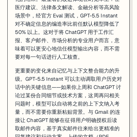
医疗建议、法律条文解读、金融分析等高风险
场景中，经官方 Eval 测试，GPT-5.5 Instant
对不确定信息的编造率比前任默认模型降低了
50% 以上。这对于将 ChatGPT 用于工作汇
报、客户邮件、市场分析的专业用户而言，意
一句话
: Anthropic Code with Claude 2026 开发者大会发布 Mana
味着可以更安心地信任模型输出内容，而不需
要对每一句话进行人工核查。
Anthropic 在 5 月举行的 Code with Claude 2026
同日，Anthropic 宣布了一项对重度开发者影响重大的计费调整：自 6 月 1
更重要的变化来自记忆与上下文整合能力的升
级。GPT-5.5 Instant 可以主动调取用户历史对
这些变化的组合释放了清晰的产品信号：Anthropic 正在从「聊天 AI 公司
话中的关键信息——如果你上周和 ChatGPT 讨
来源:
Anthropic News
·
MIT Technology Review
·
InfoQ
论过某份合同细节或技术方案，这周再问相关
问题时，模型可以自动将之前的上下文纳入考
3. Gemini 3.5 Flash 成全球默认，Google 推出
量，而不需要你重新粘贴背景。与 Gmail 的连
接让 ChatGPT 能够在征得用户明确授权后读
取邮件内容，基于真实邮件往来给出更精准的
回复建议和行动方案。上传的文档（PDF、