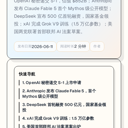
2. Anthropic 发布 Claude Fable 5，首个 M
OpenAI 秘密递交 S-1，估值 $852B；Anthropic
发布 Claude Fable 5 首个 Mythos 级公开模型；
DeepSeek 宣布 500 亿首轮融资，国家基金领
一句话
: Anthropic 于 6 月 9 日发布 Claude Fable 5，这是
投；xAI 完成 Grok V9 训练（1.5 万亿参数）；美
国两党联署首部联邦 AI 法案草案。
Anthropic 于 2026 年 6 月 9 日正式发布 Claude Fa
Fable 5 代表了 Anthropic「能力与安全同步迭代」战略路线的
2
分钟
2026-06-11
发布日期
阅读时长
作者
开发者可通过 API 调用 Fable 5 处理高难度推理、长文档分析和复杂代
来源:
Anthropic
·
Gate.com
快速导航
3. DeepSeek 首轮融资 500 亿元，国家基金领
1. OpenAI 秘密递交 S-1 上市申请
2. Anthropic 发布 Claude Fable 5，首个
Mythos 级公开模型
一句话
: DeepSeek 宣布首次外部融资，目标募集约 500 亿元（约 
3. DeepSeek 首轮融资 500 亿元，国家基金领
投
DeepSeek 正式宣布开展首轮外部融资，目标金额约 500 亿元人民
4. xAI 完成 Grok V9 训练：1.5 万亿参数
此前 DeepSeek 完全依靠自筹资金运营，此次引入国家资本标志着其从
5. 美国首部联邦 AI 法案草案出炉