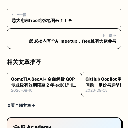
← 上一篇
悉大期末free吃饭地图来了！🍚
下一篇 →
悉尼校内有个AI meetup，free且有大佬参与
相关文章推荐
CompTIA SecAI+ 全面解析·GCP
GitHub Copilot 实
专业级有效期缩至 2 年·edX 折扣
问题、定价与选型建
2026-08-10
2026-08-09
码 8/12 到期
查看全部文章 →
JR Academy