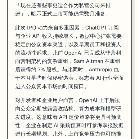
「现在还有些事更适合作为私营公司来推
一句话
: 美众议员 Jay Obernolte（共）与 Lori Trahan（民
进」，暗示正式上市可能仍需数月准备。
美国众议员 Jay Obernolte（共和党）和 Lori Trahan
此次 IPO 动力来自多重因素：ChatGPT 订阅
两党联署是此次草案的最大亮点——在当前政治极化背景下，AI 监管能获
与企业 API 收入持续增长，数据中心扩张需要
对于企业 AI 团队，GAAIA 草案目前处于讨论阶段，距离正式通过尚
稳定的公众资本渠道，以及早期员工和投资人
的流动性诉求。此前 OpenAI 已完成从非营利
来源:
White House
·
McDonald Hopkins
·
Jenner & Block
向营利架构的复杂重组，Sam Altman 在重组
后获得约 7% 股权。与此同时，Anthropic 也
于本月早些时候秘密递表，标志着 AI 行业全面
进入公众资本市场的时间窗口。
对开发者和企业用户而言，OpenAI 上市后须
向公众定期披露营收结构、算力成本和模型研
发进度。这意味着 API 定价策略将更具可预测
性，企业在制定 AI 采购预算时可参考季报数据
进行长期规划。此外，上市竞争压力也可能推