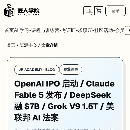
登录
🇺🇸
首页
会员
AI 学习
课程与训练营
考证匠
求职匠
社区活动
首页
资源中心
/
/
文章详情
1. OpenAI 秘密递交 S-1 上市申请
职业洞察
JR ACADEMY · BLOG
一句话
: OpenAI 向 SEC 秘密递交 IPO 注册草稿，成为继 Anthrop
OpenAI IPO 启动 / Claude
OpenAI 正式向美国证券交易委员会（SEC）提交保密 IPO 注册草稿（
此次 IPO 动力来自多重因素：ChatGPT 订阅与企业 API 收入持
Fable 5 发布 / DeepSeek
对开发者和企业用户而言，OpenAI 上市后须向公众定期披露营收结构
融 $7B / Grok V9 1.5T / 美
来源:
TechCrunch
·
OpenAI
联邦 AI 法案