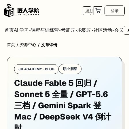
登录
🇺🇸
首页
会员
AI 学习
课程与训练营
考证匠
求职匠
社区活动
首页
资源中心
/
/
文章详情
1. Claude Fable 5 带新护栏重新向全球开放
职业洞察
JR ACADEMY · BLOG
Claude Fable 5 回归 /
Sonnet 5 全量 / GPT-5.6
三档 / Gemini Spark 登
Mac / DeepSeek V4 倒计
时