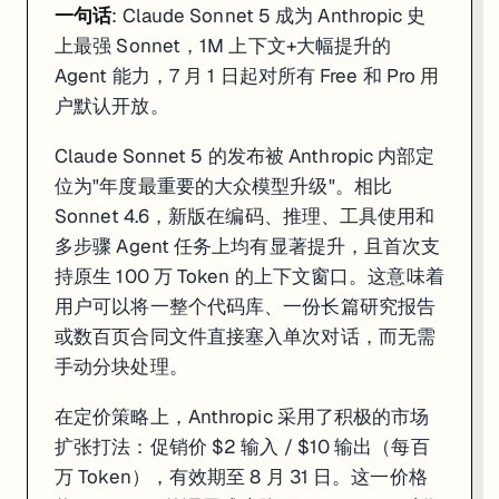
一句话
: Claude Sonnet 5 成为 Anthropic 史
上最强 Sonnet，1M 上下文+大幅提升的
一句话
: OpenAI 发布旗舰 Sol、性价比 Terra、极速 Luna 三档模型，
Agent 能力，7 月 1 日起对所有 Free 和 Pro 用
户默认开放。
GPT-5.6 系列代表了 OpenAI 在商业化策略上的重要转型——从单一
Sol 在 Cerebras 硬件上的部署是本次发布的技术亮点。750 t
Claude Sonnet 5 的发布被 Anthropic 内部定
位为"年度最重要的大众模型升级"。相比
目前 GPT-5.6 仍处于政府审批机构的限量预览阶段，约 20 家
Sonnet 4.6，新版在编码、推理、工具使用和
来源:
CryptoBriefing 报道
·
LLM Stats 更新追踪
多步骤 Agent 任务上均有显著提升，且首次支
持原生 100 万 Token 的上下文窗口。这意味着
4. Gemini Spark 登陆 Mac，跨 App 真实
用户可以将一整个代码库、一份长篇研究报告
或数百页合同文件直接塞入单次对话，而无需
手动分块处理。
在定价策略上，Anthropic 采用了积极的市场
扩张打法：促销价 $2 输入 / $10 输出（每百
万 Token），有效期至 8 月 31 日。这一价格