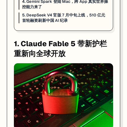
4. Gemini Spark 登陆 Mac，跨 App 真实世界操
来源:
Anthropic 官方公告
·
9to5Google 报道
控能力来了
5. DeepSeek V4 官版 7 月中旬上线，510 亿元
2. Claude Sonnet 5 全量上线，1M Tok
首轮融资刷新中国 AI 纪录
1. Claude Fable 5 带新护栏
重新向全球开放