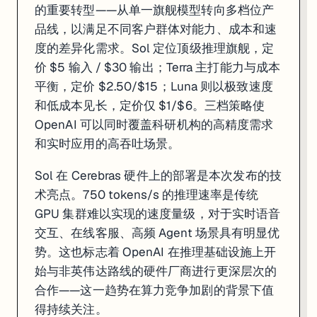
对于当前正在使用 DeepSeek API 的开发者，最紧迫的行动是在
7 月 
的重要转型——从单一旗舰模型转向多档位产
品线，以满足不同客户群体对能力、成本和速
来源:
SitePoint DeepSeek V4 报道
·
Memeburn 融资报道
·
Al Ja
度的差异化需求。Sol 定位顶级推理旗舰，定
价 $5 输入 / $30 输出；Terra 主打能力与成本
平衡，定价 $2.50/$15；Luna 则以极致速度
和低成本见长，定价仅 $1/$6。三档策略使
OpenAI 可以同时覆盖科研机构的高精度需求
和实时应用的高吞吐场景。
Sol 在 Cerebras 硬件上的部署是本次发布的技
术亮点。750 tokens/s 的推理速率是传统
GPU 集群难以实现的速度量级，对于实时语音
交互、在线客服、高频 Agent 场景具有明显优
势。这也标志着 OpenAI 在推理基础设施上开
始与非英伟达路线的硬件厂商进行更深层次的
合作——这一趋势在算力竞争加剧的背景下值
得持续关注。