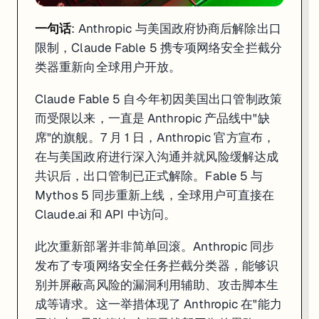
一句话
: Anthropic 与美国政府协商后解除出口
限制，Claude Fable 5 携专项网络安全拦截分
类器重新向全球用户开放。
一句话
: Claude Sonnet 5 成为 Anthropic 史上最强 Sonnet，1
Claude Fable 5 自今年初因美国出口管制政策
而受限以来，一直是 Anthropic 产品线中"缺
Claude Sonnet 5 的发布被 Anthropic 内部定位为"年
席"的旗舰。7 月 1 日，Anthropic 官方宣布，
在定价策略上，Anthropic 采用了积极的市场扩张打法：促销价 $2 输入
在与美国政府进行深入沟通并就风险缓解达成
从竞争格局看，Sonnet 5 的全量上线与 OpenAI GPT-5.6
共识后，出口管制已正式解除。Fable 5 与
Mythos 5 同步重新上线，全球用户可直接在
来源:
Anthropic 新闻室
·
Releasebot Anthropic 更新日志
Claude.ai 和 API 中访问。
3. OpenAI GPT-5.6 三档模型家族：Sol / T
此次重新部署并非简单回滚。Anthropic 同步
发布了专项网络安全任务拦截分类器，能够识
别并屏蔽高风险的漏洞利用辅助、攻击脚本生
成等请求。这一举措体现了 Anthropic 在"能力