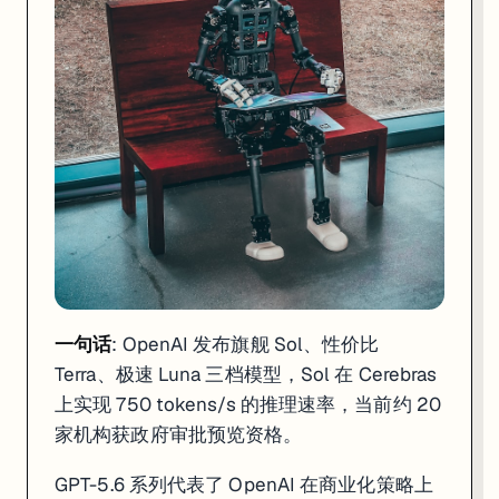
一句话
: OpenAI 发布旗舰 Sol、性价比
Terra、极速 Luna 三档模型，Sol 在 Cerebras
一句话
: DeepSeek 宣布 V4 官版 7 月中旬正式上线，同期完成 510 
上实现 750 tokens/s 的推理速率，当前约 20
DeepSeek V4 自预览版发布以来一直是国内外 AI 开发者关注的
家机构获政府审批预览资格。
融资层面，DeepSeek 完成了总计 510 亿元（约合 70 亿美
GPT-5.6 系列代表了 OpenAI 在商业化策略上