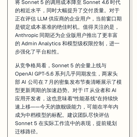
将 Sonnet 5 的调用成本降至 Sonnet 4.6 时代
的相近水平，同时大幅提升了交付质量。对于
正在评估 LLM 供应商的企业用户，当前窗口期
是锁定成本基准的绝佳时机。值得关注的是，
Anthropic 同期还为企业版用户推出了更丰富
的 Admin Analytics 和模型级权限控制，进一
步强化了平台粘性。
从竞争格局看，Sonnet 5 的全量上线与
OpenAI GPT-5.6 系列几乎同期发生，两家头
部 AI 公司在 7 月的密集发布节奏清晰展示了模
型更新周期的加速趋势。对于 IT 从业者和 AI
应用开发者，这也意味着"性能基线"在持续快
速上移——今天的旗舰级能力，可能在半年内
成为中档模型的标配。建议团队尽快评估
一句话
: Google Gemini Spark AI 代理扩展至 Mac，可直接操控 Can
Sonnet 5 在实际工作流中的表现，提前规划
Gemini Spark 的 Mac 上线是 Google 在"AI 代理落地"战略
迁移路径。