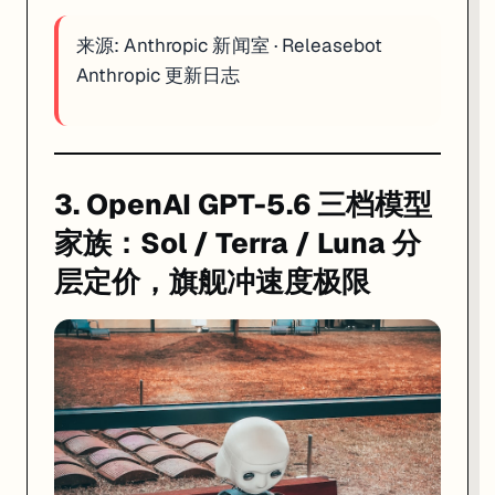
从技术路径看，Spark 的跨 App 操控依赖于 Google 与第三方
对于开发者和企业，Gemini Spark 的开放是一个值得关注的生态机会。将
来源:
Anthropic 新闻室
·
Releasebot
Anthropic 更新日志
来源:
TechCrunch 报道
·
Google Blog
5. DeepSeek V4 官版 7 月中旬上线，510 
3. OpenAI GPT-5.6 三档模型
家族：Sol / Terra / Luna 分
层定价，旗舰冲速度极限