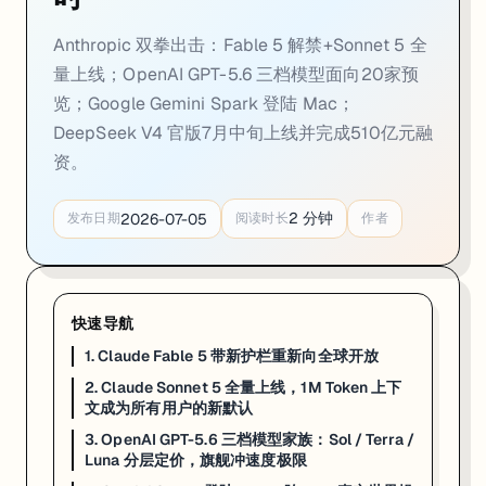
Anthropic 双拳出击：Fable 5 解禁+Sonnet 5 全
量上线；OpenAI GPT-5.6 三档模型面向20家预
览；Google Gemini Spark 登陆 Mac；
DeepSeek V4 官版7月中旬上线并完成510亿元融
资。
2
分钟
2026-07-05
发布日期
阅读时长
作者
快速导航
一句话
: Anthropic 与美国政府协商后解除出口限制，Claude Fab
1. Claude Fable 5 带新护栏重新向全球开放
Claude Fable 5 自今年初因美国出口管制政策而受限以来，一直是 Anth
2. Claude Sonnet 5 全量上线，1M Token 上下
文成为所有用户的新默认
此次重新部署并非简单回滚。Anthropic 同步发布了专项网络安全任
3. OpenAI GPT-5.6 三档模型家族：Sol / Terra /
对于开发者而言，Fable 5 的回归意味着可以重新调用其在复杂推理、多
Luna 分层定价，旗舰冲速度极限