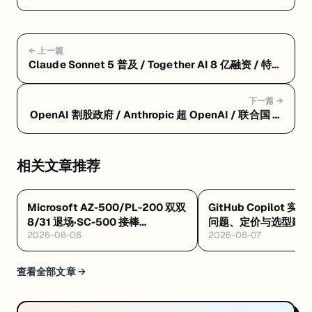
← 上一篇
Claude Sonnet 5 普及 / Together AI 8 亿融资 / 特斯
拉限 AI 支出 / 联合国 AI 委员会 / Azure AZ-204 退役
下一篇 →
OpenAI 割股政府 / Anthropic 超 OpenAI / 联合国 AI
治理 / xAI 语音 API / 白宫自愿标准
相关文章推荐
Microsoft AZ-500/PL-200 双双
GitHub Copilot 实
8/31 退场·SC-500 接棒
问题、定价与选型建
2026-08-08
2026-08-07
·Databricks GenAI 工程认证解析
·Google GEAR 免费 AI 课
查看全部文章 →