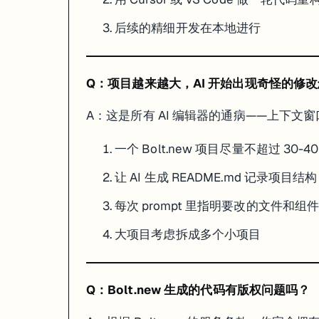
cursor .

后续的精细开发在本地进行
# 4. Cursor 里做的事：

#    - 重构 AI 生成的冗余代码

#    - 添加复杂业务逻辑

#    - 写测试

Q：项目越来越大，AI 开始出现奇怪的修
#    - 性能优化

A：这是所有 AI 编辑器的通病——上下文窗
Bolt.new 负责"从 0 到 1"，Cursor 负责"从 1 到 100"。
一个 Bolt.new 项目尽量不超过 30-4
还有哪些类似工具值得关注
让 AI 生成 README.md 记录项目结构
Lovable
：UI 质量更高，适合非技术用户（本站有完整教程）
Cursor
：专业 AI 代码编辑器，适合已有代码库的开发者（本站
每次 prompt 里指明要改的文件和组
v0.dev
：Vercel 出品，专注生成 UI 组件，适合前端开发者
Replit Agent
：云端 IDE + AI，支持更多编程语言
大项目考虑拆成多个小项目
Claude Code
：CLI 工具，终端里用 AI 写代码（本站有完整教程
每个工具都有自己的强项，关键是看你的具体需求和技术背景来选择。
Q：Bolt.new 生成的代码有版权问题吗？