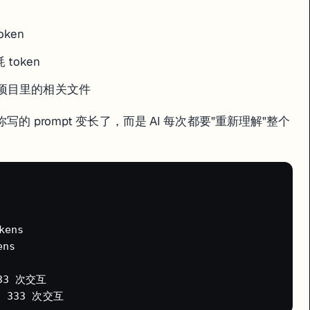
ken
token
不住"全貌。应对方法：
遍项目里的相关文件
的 prompt 变长了，而是 AI 每次都要"重新理解"整个
商用、分发、修改。


ens

强的计算资源，在移动设备上会很慢。推荐用电脑操作。
ns

33 次交互
