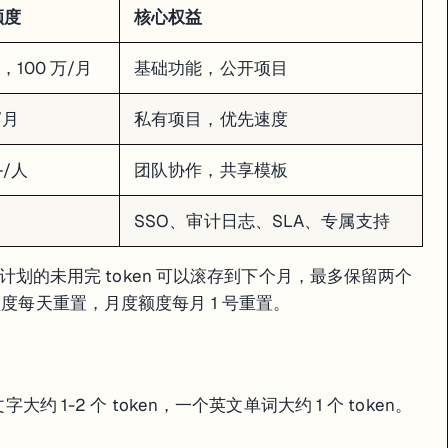
额度
核心权益
天，100 万/月
基础功能，公开项目
/月
私有项目，优先速度
+/人
团队协作，共享模板
SSO、审计日志、SLA、专属支持
置。如果急着用，升级到 Pro 立即获得 1000 万 token。没有"单独购买 
付费计划的未用完 token 可以滚存到下个月，最多保留两个
额度每天重置，月度额度每月 1 号重置。
lt.new 生成的代码会有更多冗余、命名不太规范、组件拆分不够合理。但对
大约 1-2 个 token，一个英文单词大约 1 个 token。