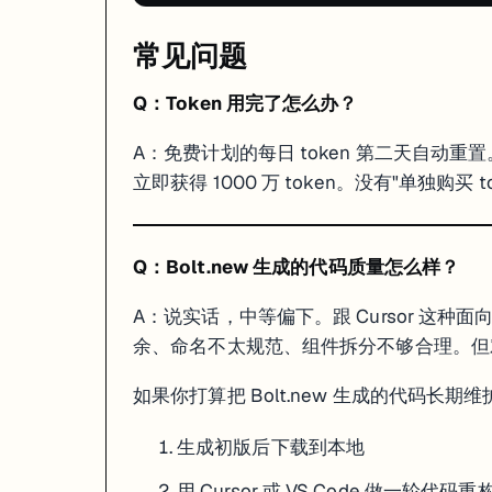
你的情况
选 Bolt.new
选 Lovable
常见问题
想用 Vue/Svelte
✅
❌（只有 React）
零代码经验
可以
✅ 更友好
Q：Token 用完了怎么办？
在意 UI 质量
一般
✅ 更精致
预算有限
✅ $25/月
$39/月
A：免费计划的每日 token 第二天自动重置。
想理解代码
✅ 编辑器更透明
代码区不突出
立即获得 1000 万 token。没有"单独购买
需要 Supabase
两者都支持
两者都支持
一句话总结：
Lovable 像设计师做的产品，Bolt.new 像工程师做的产品
Q：Bolt.new 生成的代码质量怎么样？
Bolt.new + Cursor 组合用法
A：说实话，中等偏下。跟 Cursor 这种面
这两个工具不是竞争关系，放在一起用效果很好：
余、命名不太规范、组件拆分不够合理。但对
# 1. 在 Bolt.new 里快速生成初版（1-2 小时）

#    用对话迭代出核心功能和基础 UI

如果你打算把 Bolt.new 生成的代码长期
# 2. 下载代码到本地

#    Bolt.new 项目设置 → Download

生成初版后下载到本地
# 3. 用 Cursor 打开项目做精细开发

用 Cursor 或 VS Code 做一轮代码重
cd your-bolt-project
