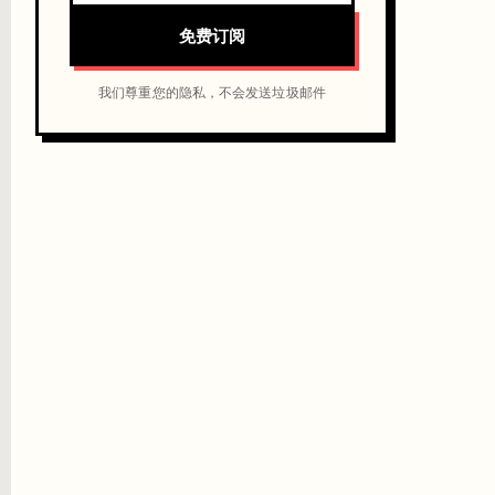
免费订阅
我们尊重您的隐私，不会发送垃圾邮件
token"的选项，只能升级计划。
于 MVP 和原型来说完全够用。