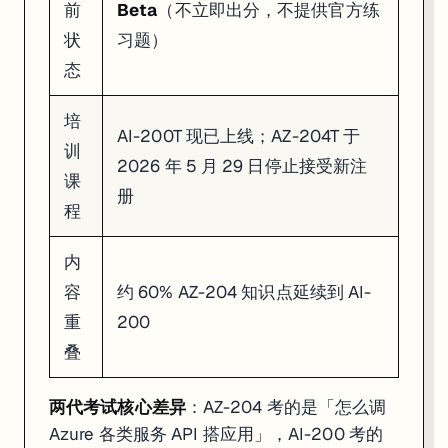
前
Beta
（不立即出分，不提供官方练
状
习题）
态
培
AI-200T 现已上线；AZ-204T 于
训
2026 年 5 月 29 日停止接受新注
课
册
程
内
容
约 60% AZ-204 知识点延续到 AI-
重
200
叠
两代考试核心差异
：AZ-204 考的是「怎么调
Azure 各类服务 API 搭应用」，AI-200 考的