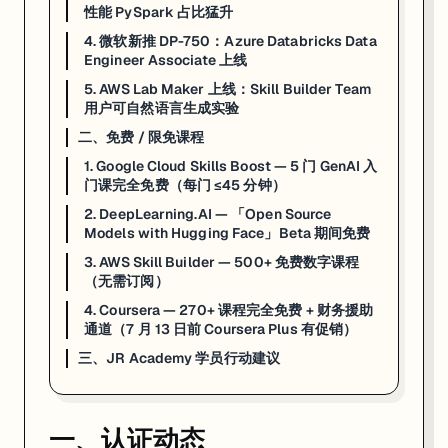
性能 PySpark 占比猛升
两代考试核心差异
：AZ-204 考的是「怎么调 Azure 各类服务 API 搭应
4. 微软新推 DP-750：Azure Databricks Data
Engineer Associate 上线
延伸：同批退役的认证
——AZ-500（Security Engineer Associ
5. AWS Lab Maker 上线：Skill Builder Team
来源：
Microsoft AZ-204 Certification is Being Replaced by A
用户可自然语言生成实验
来源：
learn.microsoft.com — AZ-204 prerequisite for AZ-400 a
二、免费 / 限免课程
1. Google Cloud Skills Boost — 5 门 GenAI 入
3. Databricks DEA 考纲 5 月大翻新——DLT + 性能 PySpa
门课完全免费（每门 ≤45 分钟）
2. DeepLearning.AI — 「Open Source
一句话
：2026 年 5 月 4 日 Databricks 静默更新了 Data Engi
Models with Hugging Face」Beta 期间免费
Databricks 于
5 月 4 日
发布了 Databricks Data Engineer As
3. AWS Skill Builder — 500+ 免费数字课程
（无需订阅）
Delta Live Tables (DLT) 权重大幅提升
：过去 DLT 只是考纲的附加项
PySpark 性能场景题增加
：不再考「这段代码输出什么」，改考「生产环境中你
4. Coursera — 270+ 课程完全免费 + 财务援助
题型偏业务场景
：大量题目从业务问题出发（「给定这个数据量级和 SLA 要求，
通道（7 月 13 日前 Coursera Plus 有促销）
三、JR Academy 学员行动建议
DEA 认证有效期 2 年，考试费 $200 以下。如果你是用 2025 年或 20
来源：
Databricks Certification — New Syllabus Released（
来源：
Databricks 官方认证页
一、认证动态