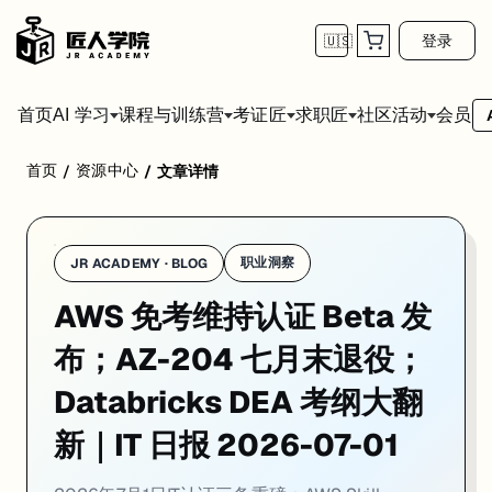
登录
🇺🇸
首页
会员
AI 学习
课程与训练营
考证匠
求职匠
社区活动
首页
资源中心
/
/
文章详情
一、认证动态
1. AWS 正式开放「免重考维持认证」Beta——Skill Builde
职业洞察
JR ACADEMY · BLOG
一句话
：AWS 持证者到期前 90 天可进入 Skill Builder 刷课 + 
AWS 免考维持认证 Beta 发
AWS Training and Certification 近期宣布，维持 AWS 认证的方
布；AZ-204 七月末退役；
目前 Beta 覆盖的认证
：
AWS Certified CloudOps Engineer – Associate
（可同步维持 AWS 
Databricks DEA 考纲大翻
即将加入
：AWS Certified Data Engineer – Associate、AWS Certif
新｜IT 日报 2026-07-01
操作路径
：
进入 AWS Skill Builder → Explore → Validate your skills → Recer