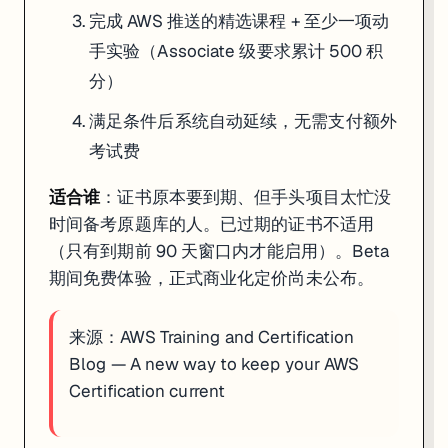
完成 AWS 推送的精选课程 + 至少一项动
链接
：
deeplearning.ai/courses/open-source-models-hugging-face
手实验（Associate 级要求累计 500 积
DeepLearning.AI 平台 Beta 期间，「Open Source Models with Hu
分）
在 Hugging Face Hub 筛选和加载预训练模型
用
库完成 text、vision、audio 任务推理
transformers
满足条件后系统自动延续，无需支付额外
用 Gradio + Hugging Face Spaces 快速发布 AI demo
考试费
时长约 1 小时。平台 Beta 结束后定价不详，建议现在就学。完成后可上 Co
适合谁
：证书原本要到期、但手头项目太忙没
来源：
DeepLearning.AI Courses 页面
时间备考原题库的人。已过期的证书不适用
（只有到期前 90 天窗口内才能启用）。Beta
3. AWS Skill Builder — 500+ 免费数字课程（无需订阅）
期间免费体验，正式商业化定价尚未公布。
适合
：备考 AWS 认证 / 希望学具体 AWS 服务使用的学员
链接
：
aws.amazon.com/training/digital/
来源：
AWS Training and Certification
AWS Skill Builder 的免费层包含 500+ 门数字课程，涵盖所有主流 AW
Blog — A new way to keep your AWS
与订阅（$29/月 Individual）相比，免费层不包含：动手 Builder
Certification current
来源：
AWS Training and Certification
来源：
Class Central — 10,000+ Free Courses from Tech Giants