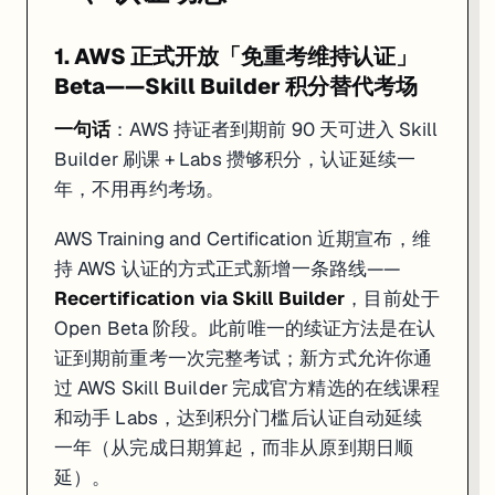
4. 微软新推 DP-750：Azure Databricks Data Engineer A
1. AWS 正式开放「免重考维持认证」
一句话
：微软与 Databricks 联名推出的 DP-750 在 5 月初 GA，填
Beta——Skill Builder 积分替代考场
Microsoft Certified: Azure Databricks Data Engineer Associate
（
一句话
：AWS 持证者到期前 90 天可进入 Skill
这张证书的定位是：已经有 Azure 基础（比如 DP-203 Data Engineer A
Builder 刷课 + Labs 攒够积分，认证延续一
年，不用再约考场。
来源：
New Microsoft Certified: Azure Databricks Data Engine
AWS Training and Certification 近期宣布，维
5. AWS Lab Maker 上线：Skill Builder Team 用户可
持 AWS 认证的方式正式新增一条路线——
一句话
：AWS 在 Skill Builder Team 订阅里加了 Lab Maker，描述你想练
Recertification via Skill Builder
，目前处于
Open Beta 阶段。此前唯一的续证方法是在认
AWS 于
2026 年 5 月
在 AWS Skill Builder 推出
Lab Maker
。原来的 B
证到期前重考一次完整考试；新方式允许你通
当前仅限
AWS Skill Builder Team 订阅
用户使用（Team 订阅针对企业批
过 AWS Skill Builder 完成官方精选的在线课程
来源：
Generate instant, personalized labs with Lab Maker — AW
和动手 Labs，达到积分门槛后认证自动延续
一年（从完成日期算起，而非从原到期日顺
二、免费 / 限免课程
延）。