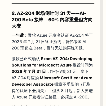
4. Coursera — 270+ 课程完全免费 + 财务援助通道（7 月 13 日
2. AZ-204 退场倒计时 31 天——AI-
200 Beta 接棒，60% 内容重叠但方向
适合
：学生 / 职场切换期 / 没有学习预算的学员
大变
链接
：
coursera.org/courses?query=free
一句话
：微软 Azure 开发者认证 AZ-204 将于
目前 Coursera 上有
270+ 门课程带证书完全免费
（搜索结果里显示 "Enrol
2026 年 7 月 31 日终止预约，替代考试 AI-
7 月 13 日前
：Coursera Plus（年费 $399，覆盖 10,000+ 课程
200 现仍在 Beta，目前无法购买练习题。
对 JR Academy 学员来说，Coursera 上 Google 的 IT Support、Google
微软已正式确认
Exam AZ-204: Developing
来源：
Class Central — 270+ Coursera Courses Still Completel
Solutions for Microsoft Azure
退役时间为
来源：
Coursera Free Courses 页面
2026 年 7 月 31 日
，距今仅剩 31 天。拿下
AZ-204 对应的
Microsoft Certified: Azure
三、JR Academy 学员行动建议
Developer Associate
徽章不受影响（已取
AZ-204 持有者或在备考中
：现在（7 月 1 日）到 7 月 31 
得的认证不会消失）；但从 8 月起，新人要进
入 Azure 开发者认证路径，必须走 AI-200。
持有 AWS CloudOps Engineer Associate 的同学
：如果证书在 90