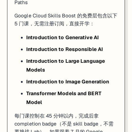
Paths
Google Cloud Skills Boost 的免费层包含以下
5 门课，无需注册订阅，直接开学：
Introduction to Generative AI
Introduction to Responsible AI
Introduction to Large Language
Models
Introduction to Image Generation
Transformer Models and BERT
Model
每门课控制在 45 分钟以内，完成后拿
completion badge（不是 skill badge，不需
要挑战 Lab）。如果跟着 7 月的 Google