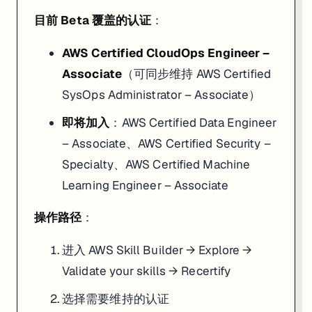
1. Google Cloud Skills Boost — 5 门 GenAI 入门课完
目前 Beta 覆盖的认证
：
适合
：没碰过 AI / 云 AI 服务、想用最短时间建立基本概念的零基础学员
AWS Certified CloudOps Engineer –
链接
：
Google Cloud Skills Boost Learning Paths
Associate
（可同步维持 AWS Certified
Google Cloud Skills Boost 的免费层包含以下 5 门课，无需注册订
SysOps Administrator – Associate）
Introduction to Generative AI
Introduction to Responsible AI
即将加入
：AWS Certified Data Engineer
Introduction to Large Language Models
– Associate、AWS Certified Security –
Introduction to Image Generation
Transformer Models and BERT Model
Specialty、AWS Certified Machine
每门课控制在 45 分钟以内，完成后拿 completion badge（不是 skill badge，不
Learning Engineer – Associate
入门的 5 门保持完全免费，是给云 AI 初学者最干净的起点。
操作路径
：
来源：
Google Cloud Training Resources
来源：
Four new gen AI learning paths on offer — Google Clou
进入 AWS Skill Builder → Explore →
Validate your skills → Recertify
2. DeepLearning.AI — 「Open Source Models with H
选择需要维持的认证
适合
：想用开源模型做 NLP / 视觉 / 音频任务，不想被 OpenAI API