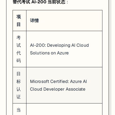
在备考 Databricks DEA 的学员
：去
databricks.com/learn/trainin
替代考试 AI-200 当前状态
：
AI 工具零基础想入门
：这周把 Google Cloud Skills Boost
项
想拿开源 AI 实战经验的学员
：现在去 DeepLearning.AI 把「Ope
详情
目
考
试
AI-200: Developing AI Cloud
代
Solutions on Azure
码
目
标
Microsoft Certified: Azure AI
认
Cloud Developer Associate
证
当