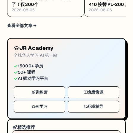
了！仅300个
410 接替 PL-200 
2026-08-06
2026-08-06
·Databricks 考纲
查看全部文章 →
JR Academy
全球华人学习 AI 第一站
✓
15000+ 学员
✓
50+ 课程
✓
AI 驱动学习平台
训练营
免费资源
AI学习
职业辅导
精选推荐