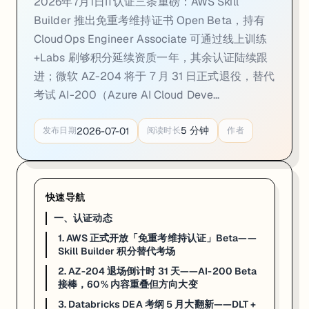
2026年7月1日IT认证三条重磅：AWS Skill
选择需要维持的认证
Builder 推出免重考维持证书 Open Beta，持有
完成 AWS 推送的精选课程 + 至少一项动手实验（Associate 级要
满足条件后系统自动延续，无需支付额外考试费
CloudOps Engineer Associate 可通过线上训练
+Labs 刷够积分延续资质一年，其余认证陆续跟
适合谁
：证书原本要到期、但手头项目太忙没时间备考原题库的人。已过期
进；微软 AZ-204 将于 7 月 31 日正式退役，替代
来源：
AWS Training and Certification Blog — A new way to keep
考试 AI-200（Azure AI Cloud Deve...
2. AZ-204 退场倒计时 31 天——AI-200 Beta 接棒，60
5
分钟
2026-07-01
发布日期
阅读时长
作者
一句话
：微软 Azure 开发者认证 AZ-204 将于 2026 年 7 月 31
微软已正式确认
Exam AZ-204: Developing Solutions for Microsof
快速导航
替代考试 AI-200 当前状态
：
一、认证动态
项目
详情
1. AWS 正式开放「免重考维持认证」Beta——
考试代码
AI-200: Developing AI Cloud Solutions on Azure
Skill Builder 积分替代考场
目标认证
Microsoft Certified: Azure AI Cloud Developer Associate
当前状态
Beta
（不立即出分，不提供官方练习题）
2. AZ-204 退场倒计时 31 天——AI-200 Beta
接棒，60% 内容重叠但方向大变
培训课程
AI-200T 现已上线；AZ-204T 于 2026 年 5 月 29 日停止
内容重叠
约 60% AZ-204 知识点延续到 AI-200
3. Databricks DEA 考纲 5 月大翻新——DLT +