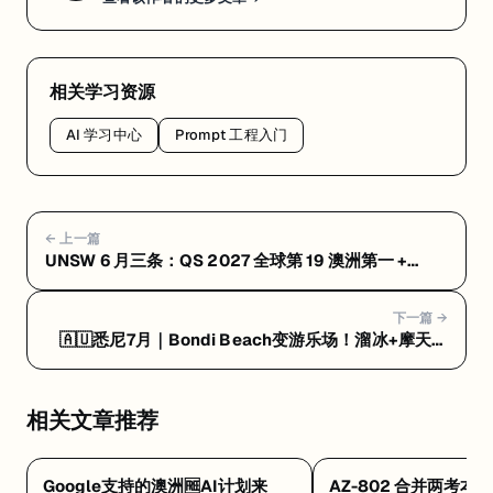
相关学习资源
AI 学习中心
Prompt 工程入门
← 上一篇
UNSW 6 月三条：QS 2027 全球第 19 澳洲第一 +
ACAP 太阳能 $9540 万 + 绿色院士首批 58 国入驻
下一篇 →
🇦🇺悉尼7月｜Bondi Beach变游乐场！溜冰+摩天轮
🎡
相关文章推荐
Google支持的澳洲🆓AI计划来
AZ-802 合并两考本月