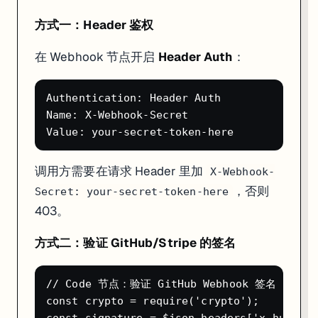
方式一：Header 鉴权
在 Webhook 节点开启
Header Auth
：
Authentication: Header Auth

Name: X-Webhook-Secret

调用方需要在请求 Header 里加
X-Webhook-
，否则
Secret: your-secret-token-here
403。
方式二：验证 GitHub/Stripe 的签名
// Code 节点：验证 GitHub Webhook 签名

const crypto = require('crypto');
