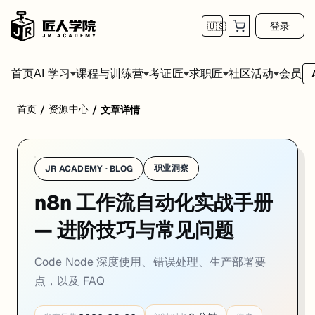
登录
🇺🇸
首页
会员
AI 学习
课程与训练营
考证匠
求职匠
社区活动
首页
资源中心
/
/
文章详情
掌握了基础节点之后，这些技巧能让你的工作流更健壮、更高效。
Code Node：写真实代码
职业洞察
JR ACADEMY · BLOG
n8n 工作流自动化实战手册
n8n 的 Code Node 是它区别于 Zapier 最大的武器。支持完整的 JavaScri
— 进阶技巧与常见问题
处理复杂数据转换
// 场景：把嵌套的 API 响应铺平为二维表格

Code Node 深度使用、错误处理、生产部署要
const input = $input.first().json;

const users = input.data.users;

点，以及 FAQ
return users.flatMap(user => 

  user.orders.map(order => ({
