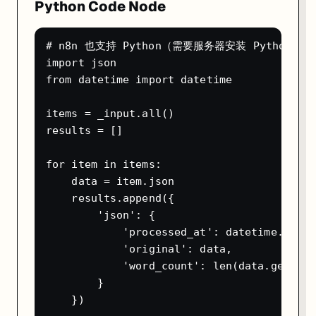
Python Code Node
const crypto = require('crypto');

const signature = $json.headers['x-hub-signature-256'];

const payload = JSON.stringify($json.body);

const secret = 'your-github-webhook-secret';

# n8n 也支持 Python（需要服务器安装 Python）

const expected = 'sha256=' + crypto

import json

  .createHmac('sha256', secret)

from datetime import datetime

  .update(payload)

  .digest('hex');

items = _input.all()

if (signature !== expected) {

  throw new Error('Invalid signature — 请求被拒绝');

results = []

}

for item in items:

    data = item.json

    results.append({

生产部署要点
        'json': {

            'processed_at': datetime.now()
环境变量管理
            'original': data,

敏感配置通过环境变量注入，不要硬编码在工作流里：
            'word_count': len(data.get('co
        }

# docker-compose.yml 的 environment 部分

- N8N_ENCRYPTION_KEY=your-32-char-encryption-key  # 必
    })

- DB_TYPE=postgresdb                               #