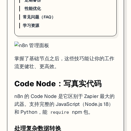
定期备份
Python Code Node
性能优化
# n8n 也支持 Python（需要服务器安装 Python）

常见问题（FAQ）
import json

from datetime import datetime

学习资源
items = _input.all()

results = []

for item in items:

    data = item.json

    results.append({

掌握了基础节点之后，这些技巧能让你的工作
        'json': {

            'processed_at': datetime.now().isoformat(),

流更健壮、更高效。
            'original': data,

            'word_count': len(data.get('content', '').sp
        }

Code Node：写真实代码
    })

n8n 的 Code Node 是它区别于 Zapier 最大的
武器。支持完整的 JavaScript（Node.js 18）
错误处理
和 Python，能
npm 包。
require
方式一：Error Trigger 工作流
处理复杂数据转换