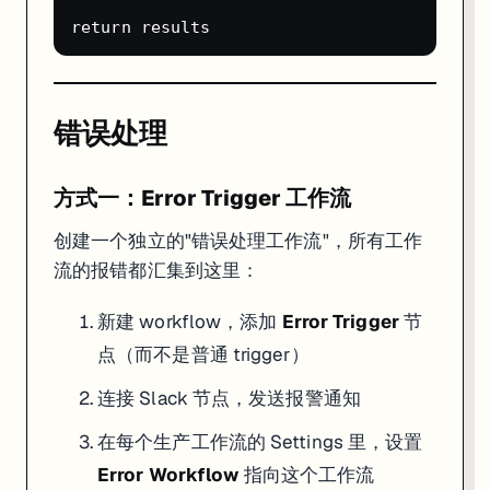
- DB_POSTGRESDB_HOST=postgres

- DB_POSTGRESDB_DATABASE=n8n

- DB_POSTGRESDB_USER=n8n_user

- DB_POSTGRESDB_PASSWORD=secure_password

在工作流里引用环境变量：
错误处理
定期备份
方式一：Error Trigger 工作流
# 备份 n8n 数据（包含所有工作流、credentials、执行历史）

创建一个独立的"错误处理工作流"，所有工作
docker exec n8n n8n export:workflow --all --output=/tmp/
流的报错都汇集到这里：
docker exec n8n n8n export:credentials --all --output=/t
新建 workflow，添加
Error Trigger
节
性能优化
点（而不是普通 trigger）
执行历史保留天数
：
（默认保留
EXECUTIONS_DATA_MAX_AGE=30
并发执行数
：
N8N_CONCURRENCY_PRODUCTION_LIMIT=20
连接 Slack 节点，发送报警通知
Queue Mode
：高并发场景用 Redis Queue 模式，支持多 work
在每个生产工作流的 Settings 里，设置
常见问题（FAQ）
Error Workflow
指向这个工作流