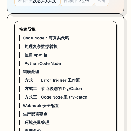
2
分钟
2026-08-06
发布日期
阅读时长
作者
    json: {

      userId: user.id,

      userName: user.name,

      orderId: order.id,

      amount: order.amount,

      date: new Date(order.createdAt).toLocaleDateString
快速导航
    }

  }))

Code Node：写真实代码
处理复杂数据转换
使用 npm 包
使用 npm 包
在 Code Node 里可以直接 require 已安装的包（n8n 内置了常用库）：
Python Code Node
// 日期处理

错误处理
const { DateTime } = require('luxon');

方式一：Error Trigger 工作流
const formatted = DateTime.now().setZone('Asia/Shanghai'
方式二：节点级别的 Try/Catch
// 加密

const crypto = require('crypto');

方式三：Code Node 里 try-catch
const hash = crypto.createHmac('sha256', 'secret').updat
Webhook 安全配置
// JSON Schema 校验

生产部署要点
const Ajv = require('ajv');

const ajv = new Ajv();

环境变量管理