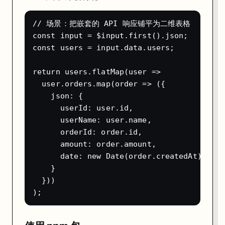
创建一个独立的"错误处理工作流"，所有工作流的报错都汇集到这里：
新建 workflow，添加
Error Trigger
节点（而不是普通 trigger）
// 场景：把嵌套的 API 响应铺平为二维表格

连接 Slack 节点，发送报警通知
const input = $input.first().json;

在每个生产工作流的 Settings 里，设置
Error Workflow
指向这
const users = input.data.users;

Error Trigger

    ↓

return users.flatMap(user => 

Slack: "⚠️ 工作流 {{ $json.workflow.name }} 报错

        错误: {{ $json.execution.error.message }}

  user.orders.map(order => ({

        时间: {{ $now.format('YYYY-MM-DD HH:mm') }}

    json: {

      userId: user.id,

方式二：节点级别的 Try/Catch
      userName: user.name,

      orderId: order.id,

在 Settings 里开启每个节点的
Continue on Fail
，然后用 IF 节点检
      amount: order.amount,

HTTP Request（Continue on Fail: ON）

      date: new Date(order.createdAt).toLo
    ↓

    }

IF: {{ $json.error }} 存在

  }))

  ├── True → 记录错误到数据库

方式三：Code Node 里 try-catch