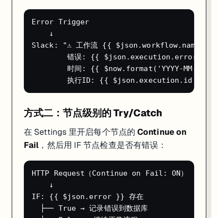
Q: n8n 支持多少并发执行？
Error Trigger

默认单进程模式没有硬限制，取决于服务器性能。生产推荐用 Queue Mode（
    ↓

Slack: "⚠️ 工作流 {{ $json.workflow.name }}
Q: Webhook 在本地跑，外部服务怎么访问？
        错误: {{ $json.execution.error.mess
用 ngrok 或 Cloudflare Tunnel 把本地端口暴露到公网：
        时间: {{ $now.format('YYYY-MM-DD HH
ngrok http 5678

# 得到类似 https://abc123.ngrok.io 的地址

方式二：节点级别的 Try/Catch
Q: Credential 怎么在多个 workflow 里共享？
在 Settings 里开启每个节点的
Continue on
Credential 是全局的，创建一次后所有 workflow 都能选择使用，不需
Fail
，然后用 IF 节点检查是否有错误：
Q: 工作流的版本控制怎么做？
用 n8n 内置的
Source Control
功能（Git 集成），Settings → Sour
HTTP Request（Continue on Fail: ON）

Q: 如何调试 Expression 表达式？
    ↓

IF: {{ $json.error }} 存在

在节点配置面板，Expression 输入框旁边有一个小眼睛图标，点
  ├── True → 记录错误到数据库
