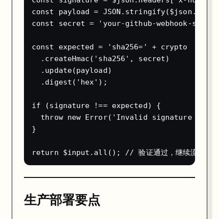
const signature = $json.headers['x-hub-sig
const payload = JSON.stringify($json.body);
const secret = 'your-github-webhook-secret'
const expected = 'sha256=' + crypto

  .createHmac('sha256', secret)

  .update(payload)

  .digest('hex');

if (signature !== expected) {

  throw new Error('Invalid signature — 请
}

生产部署要点