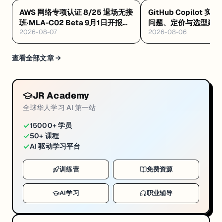
AWS 网络专项认证 8/25 退场无接
GitHub Copilot 实
班·MLA-C02 Beta 9月1日开报
问题、定价与选型建
2026-08-07
2026-08-06
$75·GAIL 零基础 $99 稀缺证
查看全部文章 →
JR Academy
全球华人学习 AI 第一站
✓
15000+ 学员
✓
50+ 课程
✓
AI 驱动学习平台
训练营
免费资源
AI学习
职业辅导