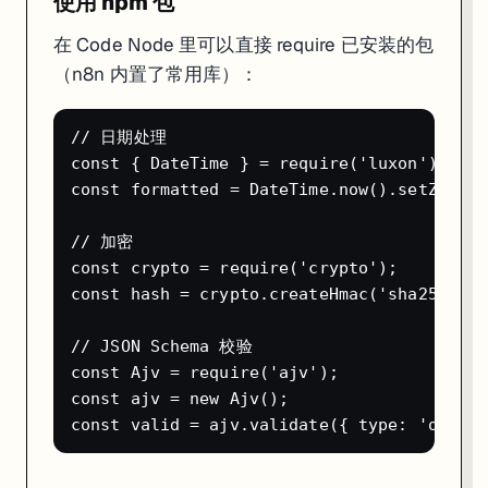
使用 npm 包
try {

  const response = await fetch($json.url);

  const data = await response.json();

在 Code Node 里可以直接 require 已安装的包
  return [{ json: { success: true, data } }];

（n8n 内置了常用库）：
} catch (error) {

  return [{ json: { success: false, error: error.message
// 日期处理

Webhook 安全配置
const { DateTime } = require('luxon');

const formatted = DateTime.now().setZone('
生产环境的 Webhook 要做鉴权，防止被随意调用。
// 加密

方式一：Header 鉴权
const crypto = require('crypto');

在 Webhook 节点开启
Header Auth
：
const hash = crypto.createHmac('sha256', '
Authentication: Header Auth

// JSON Schema 校验

Name: X-Webhook-Secret

const Ajv = require('ajv');

const ajv = new Ajv();

调用方需要在请求 Header 里加
X-Webhook-Secret: your-secret-
方式二：验证 GitHub/Stripe 的签名
// Code 节点：验证 GitHub Webhook 签名
