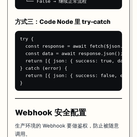
Q: n8n 能替代自建微服务吗？
对于
内部工具
和
轻量级集成
完全可以。生产级的高吞吐量场景（每秒数千
方式三：Code Node 里 try-catch
学习资源
try {

资源
链接
  const response = await fetch($json.url);

官方文档
docs.n8n.io
  const data = await response.json();

工作流模板库（900+）
n8n.io/workflows
  return [{ json: { success: true, data } }
社区论坛
community.n8n.io
} catch (error) {

AI 工作流专区
n8n.io/workflows/categories/ai
  return [{ json: { success: false, error:
Level 1 官方课程
docs.n8n.io/courses/level-one
Webhook 安全配置
生产环境的 Webhook 要做鉴权，防止被随意
调用。