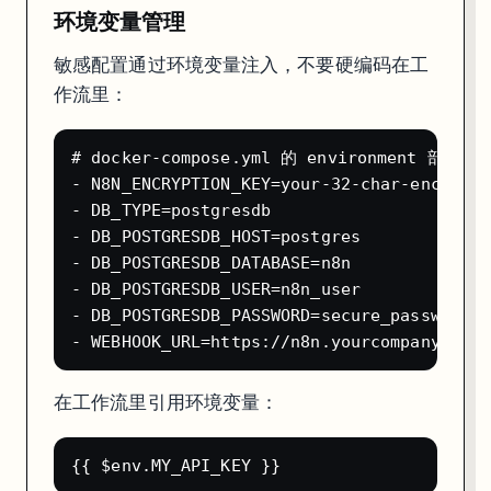
环境变量管理
敏感配置通过环境变量注入，不要硬编码在工
作流里：
# docker-compose.yml 的 environment 部分

- N8N_ENCRYPTION_KEY=your-32-char-encryp
- DB_TYPE=postgresdb                   
- DB_POSTGRESDB_HOST=postgres

- DB_POSTGRESDB_DATABASE=n8n

- DB_POSTGRESDB_USER=n8n_user

- DB_POSTGRESDB_PASSWORD=secure_password

在工作流里引用环境变量：