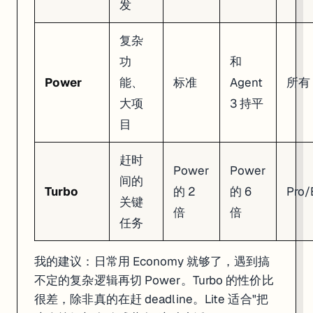
发
写好数据访问代码（通常用 Drizzle ORM）
自动处理 migration
复杂
内置的
Drizzle Studio
可以直接在浏览器里可视化查看和编辑数据库内容，
功
和
-- Agent 自动生成的 schema 示例（Drizzle ORM）

-- 你不需要手写这些，Agent 会根据你的描述自动创建

Power
能、
标准
Agent
所有
大项
3 持平
CREATE TABLE tasks (

  id SERIAL PRIMARY KEY,

目
  title VARCHAR(255) NOT NULL,

  completed BOOLEAN DEFAULT FALSE,

  user_id INTEGER REFERENCES users(id),

赶时
  created_at TIMESTAMP DEFAULT NOW()

Power
Power
间的
Turbo
的 2
的 6
Pro/
2025 年 12 月起，所有新数据库都跑在 Replit 自建的基础设施上（之前
关键
倍
倍
Replit Auth：一句话加登录
任务
跟 Agent 说"加上用户登录功能"，它会自动配好 Replit Auth。用户点"Log
我的建议：日常用 Economy 就够了，遇到搞
底层用的是 Firebase + Google Cloud Identity Platform + reCA
不定的复杂逻辑再切 Power。Turbo 的性价比
很差，除非真的在赶 deadline。Lite 适合"把
限制：目前只能通过 Agent 来配置 Replit Auth，没有手动配置的入口。