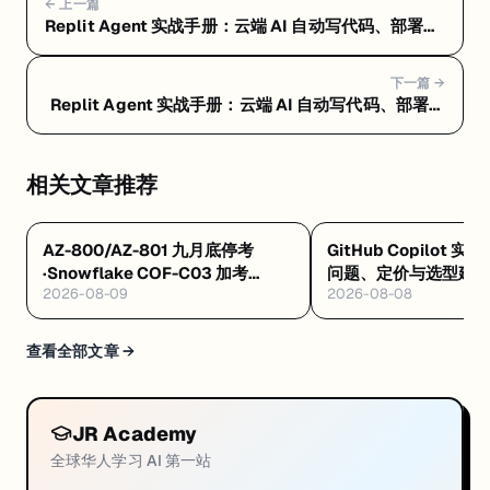
← 上一篇
Replit Agent 实战手册：云端 AI 自动写代码、部署一
条龙 — Replit Agent 上手教程：注册到第一个应用部
署上线
下一篇 →
Replit Agent 实战手册：云端 AI 自动写代码、部署一
条龙 — Replit Agent 进阶技巧：省钱、防翻车、
Agent Skills 和真实案例
相关文章推荐
AZ-800/AZ-801 九月底停考
GitHub Copilot 实
·Snowflake COF-C03 加考
问题、定价与选型建
2026-08-09
2026-08-08
Cortex AI·AWS 十万免费 AI 席
8/4 开训
查看全部文章 →
JR Academy
全球华人学习 AI 第一站