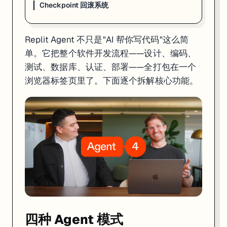
Checkpoint 回滚系统
四种 Agent 模式
Replit Agent 不只是"AI 帮你写代码"这么简
Agent 4 提供四种工作模式，在聊天输入框左下角可以切换：
单。它把整个软件开发流程——设计、编码、
模式
用途
速度
费用
测试、数据库、认证、部署——全打包在一个
Lite
改颜色、修小 bug、调文案
快
最低
浏览器标签页里了。下面逐个拆解核心功能。
Economy
大部分日常开发
标准
Agent 3 的 1/3
Power
复杂功能、大项目
标准
和 Agent 3 持平
Turbo
赶时间的关键任务
Power 的 2 倍
Power 的 6 倍
我的建议：日常用 Economy 就够了，遇到搞不定的复杂逻辑再切 Power
Power 模式底层跑的是 Anthropic 的 Claude Opus 4.7 模型。
Design Canvas：无限画布
Agent 4 用
Design Canvas
取代了之前的 Design Mode。简单说就
Design Canvas 工作流：

四种 Agent 模式
1. 画草图/贴截图 → Agent 理解你的设计意图
