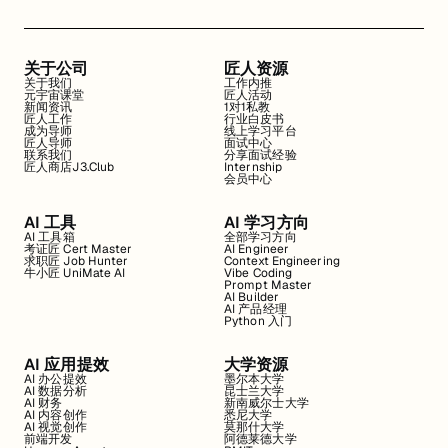
关于公司
匠人资源
关于我们
工作内推
元宇宙课堂
匠人活动
新闻资讯
1对1私教
匠人工作
行业白皮书
成为导师
线上学习平台
匠人导师
面试中心
联系我们
分享面试经验
匠人商店J3.Club
Internship
会员中心
AI 工具
AI 学习方向
AI 工具箱
全部学习方向
考证匠 Cert Master
AI Engineer
求职匠 Job Hunter
Context Engineering
牛小匠 UniMate AI
Vibe Coding
Prompt Master
AI Builder
AI 产品经理
Python 入门
AI 应用提效
大学资源
AI 办公提效
墨尔本大学
AI 数据分析
昆士兰大学
AI 财务
新南威尔士大学
AI 内容创作
悉尼大学
AI 视觉创作
莫那什大学
前端开发
阿德莱德大学