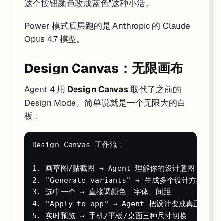
这个按钮颜色改成蓝色"这种小活。
Checkpoint 回滚系统
Power 模式底层跑的是 Anthropic 的 Claude
这是 Replit Agent 最实用的保险机制。Agent 每完成一个阶段的任务，系统
Opus 4.7 模型。
每个 Checkpoint 保存：
Design Canvas：无限画布
完整的代码状态
AI 对话上下文
Agent 4 用
Design Canvas
取代了之前的
项目配置
数据库内容
（可选）
Design Mode。简单说就是一个无限大的白
板：
关键特性：
双向导航
。不仅可以回退到之前的版本，回退太多了还能再
回滚时如果需要同时恢复数据库，在 "Additional rollback options
Design Canvas 工作流：

1. 画草图/贴截图 → Agent 理解你的设计意图

2. "Generate variants" → 生成多个设计方案并排
3. 选中一个 → 直接调颜色、字体、间距

4. "Apply to app" → Agent 把设计变成真正的代码