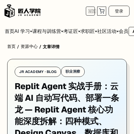
登录
🇺🇸
首页
会员
AI 学习
课程与训练营
考证匠
求职匠
社区活动
首页
资源中心
/
/
文章详情
Replit Agent 不只是"AI 帮你写代码"这么简单。它把整个软
职业洞察
JR ACADEMY · BLOG
Replit Agent 实战手册：云
端 AI 自动写代码、部署一条
龙 — Replit Agent 核心功
能深度拆解：四种模式、
Design Canvas、数据库和