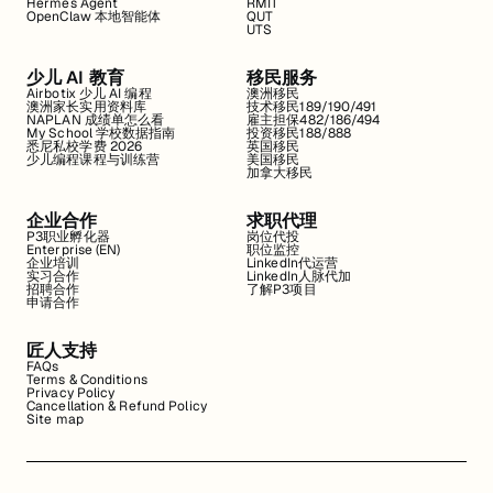
Hermes Agent
RMIT
OpenClaw 本地智能体
QUT
UTS
少儿 AI 教育
移民服务
Airbotix 少儿 AI 编程
澳洲移民
澳洲家长实用资料库
技术移民189/190/491
NAPLAN 成绩单怎么看
雇主担保482/186/494
My School 学校数据指南
投资移民188/888
悉尼私校学费 2026
英国移民
少儿编程课程与训练营
美国移民
加拿大移民
企业合作
求职代理
P3职业孵化器
岗位代投
Enterprise (EN)
职位监控
企业培训
LinkedIn代运营
实习合作
LinkedIn人脉代加
招聘合作
了解P3项目
申请合作
匠人支持
FAQs
Terms & Conditions
Privacy Policy
Cancellation & Refund Policy
Site map