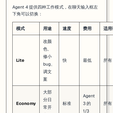
2. "Generate variants" → 生成多个设计方案并排展示

Agent 4 提供四种工作模式，在聊天输入框左
3. 选中一个 → 直接调颜色、字体、间距

4. "Apply to app" → Agent 把设计变成真正的代码

下角可以切换：
你甚至可以截图别人的网站贴到 Canvas 上，跟 Agent 说"照这个风
模式
用途
速度
费用
适用
Canvas 支持的内容类型不只是网页——Web 应用、移动端应用、
改颜
Plan Mode：只聊天不写代码
色、
修小
在模式选择器里还有一个
Plan
选项。选了它之后，Agent 只跟你讨
Lite
快
最低
所有
bug、
适合在动手之前先规划架构。讨论满意了，点 "Start Building" 一键进
调文
注意：Plan Mode 虽然不写代码，但还是要消耗 credits。问问题也算钱
案
PostgreSQL 数据库
大部
Agent
跟 Agent 说"加个数据库"，它会在大约 15 秒内自动：
分日
Economy
标准
3 的
所有
创建一个 PostgreSQL 实例（10GB 免费存储，1 CPU，4GB 内
常开
设计表结构
1/3