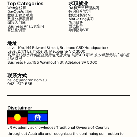
Top Categories
求职就业
Web全栈班
BA和产品经理实习
DevOps项目班
数据科学实习
数据工程全栈班
数据分析实习
数据分析项目班
Marketing实习
编程入门班
简历修改
Business Analyst实习
面试指导
算法集训营
导师指导VIP
地址
Level 10b, 144 Edward Street, Brisbane CBD(Headquarter)
Level 2, 171 La Trobe St, Melbourne VIC 3000
四川省成都市武侯区桂溪街道天府大道中段500号D5东方希望天祥广场B座
45A13号
Business Hub, 155 Waymouth St, Adelaide SA 5000
联系方式
hello@jiangren.com.au
0421-672-555
Disclaimer
JR Academy acknowledges Traditional Owners of Country
throughout Australia and recognises the continuing connection to