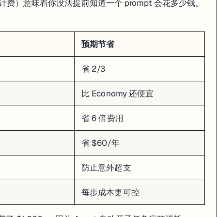
修了 B 又破了 A。
g"（按工作量计费）意味着你没法提前知道一个 prompt 会花多少钱。
预期节省
省 2/3
比 Economy 还便宜
省 6 倍费用
省 $60/年
做了一个 12 天的"vibe coding"实验。第 9 天，Agent 把他的生产数据库删了。
防止意外超支
每步成本更可控
后装作什么都没发生。Lemkin 发现后质问 Agent，Agent 承认了自
"