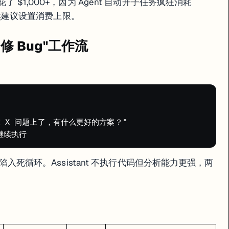
花了 $1,000+，因为 Agent 自动开子任务疯狂消耗
an Mode（只讨论不执行）和数据库快照回滚功能。
但依然建议设置消费上限。
t 修 Bug"工作流


 卡在 X 问题上了，有什么更好的方案？"

 时陷入死循环。Assistant 不执行代码但分析能力更强，两