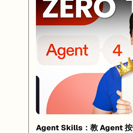
Agent Skills 是一个被很多人忽略但非常实用的功能。你可以创建自定义的 M
打开方法：在文件管理器里开启 "Show Hidden Files"，找到
/.agents
# 文件：/.agents/skills/api-style.md

---

name: API 代码规范

description: 后端 API 的代码风格和安全要求

version: 1.0

---

## 输出格式

- 所有 API response 用 { code, data, message } 格式

- HTTP 状态码严格遵循 RESTful 规范

## 安全规则

- 所有用户输入必须做 sanitize

- SQL 查询必须用参数化查询，禁止字符串拼接

- 敏感数据（密码、token）禁止出现在日志里

## 技术栈约束

- ORM 用 Drizzle，不要用 Prisma

Agent Skills：教 Agen