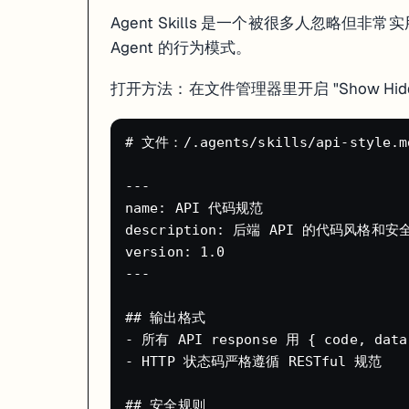
创建 Skill 后，Agent 在后续开发中会自动遵循这些规则。
Agent Skills 是一个被很多人忽略但非
两种 Skill 策略
：
Agent 的行为模式。
提前定义型
：开工前就把代码规范、框架偏好写好，Agent 从一
打开方法：在文件管理器里开启 "Show Hidde
踩坑修复型
：遇到 bug 后把解决方案写成 Skill，同样的问题不会再浪
Credits 省钱策略
# 文件：/.agents/skills/api-style.md
Replit 的"Effort-Based Pricing"（按工作量计费）意味着你没
---

策略
预期节省
name: API 代码规范

日常用 Economy 模式，别用 Power
省 2/3
description: 后端 API 的代码风格和安
小改动用 Lite 模式
比 Economy 还便宜
version: 1.0

别用 Turbo（除非真的急）
省 6 倍费用
---

年付 Core 计划（$20/月 vs $25/月）
省 $60/年
在 Dashboard 设置消费预警和硬上限
防止意外超支
## 输出格式

把大需求拆成小步骤
每步成本更可控
- 所有 API response 用 { code, data
- HTTP 状态码严格遵循 RESTful 规范

血泪教训
：Agent 3 刚上线时，有用户一周花了 $1,000+，因为 Age
"Agent 写代码，Assistant 修 Bug"工作流
## 安全规则
