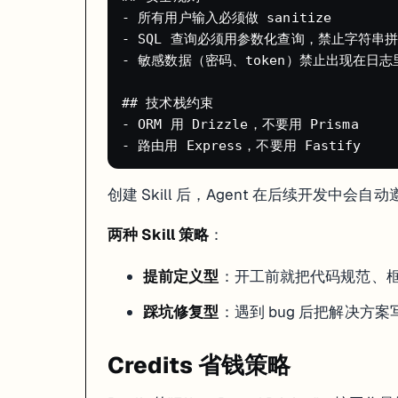
- 所有用户输入必须做 sanitize

这是 Replit 老用户总结的最佳实践：
- SQL 查询必须用参数化查询，禁止字符串拼
- 敏感数据（密码、token）禁止出现在日志里
1. 用 Agent 生成初版代码（大方向对就行）

2. 发现 bug 后，先暂停 Agent

3. 切到 Assistant 模式问："Agent 卡在 X 问题上了，有什么更好
## 技术栈约束

- ORM 用 Drizzle，不要用 Prisma

Agent 擅长"从零到一"，但容易在修 bug 时陷入死循环。Assistan
真实项目案例
创建 Skill 后，Agent 在后续开发中会
项目
作者
耗时
成
两种 Skill 策略
：
SkillShot（SaaS 产品）
设计师（不会写代码）
48 小时
$16
ATS 招聘管理系统
独立开发者
20 分钟
$2.4
提前定义型
：开工前就把代码规范、框
问卷系统 + Admin 后台
独立开发者
数小时
$3.0
库存管理 + 销售预测
Purifit 公司
—
—
踩坑修复型
：遇到 bug 后把解决方案写成
新闻快读 App（移动端）
非技术用户
Buildathon 期间
—
Agent 卡死/转圈怎么办
Credits 省钱策略