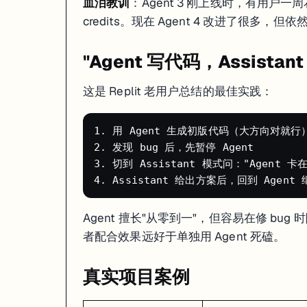
血泪教训
：Agent 3 刚上线时，有用户一周
Replit 的回应
：CEO Amjad Masad 公开道歉，退款，并推出了 Pl
credits。现在 Agent 4 改进了很多，
对我们的启示
：
"Agent 写代码，Assistan
生产数据永远不要让 AI 直接操作
重要操作前必须手动创建 Checkpoint
这是 Replit 老用户总结的最佳实践：
设置好开发环境和生产环境的分离
AI 工具现阶段还不能完全信任，人类必须在关键节点做 review
1. 用 Agent 生成初版代码（大方向对就行）
2. 发现 bug 后，先暂停 Agent

3. 切到 Assistant 模式问："Agent
Agent 擅长"从零到一"，但容易在修 bug
者配合效果远好于单独用 Agent 死磕。
真实项目案例