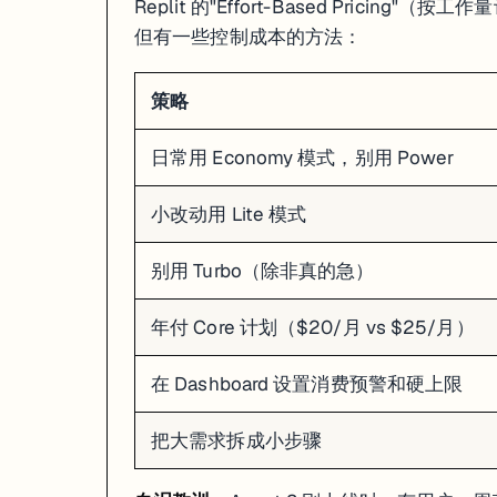
这是最常见的问题——Agent 在两种方案之间反复横跳，改了 A 破了 B，
Replit 的"Effort-Based Pricin
但有一些控制成本的方法：
解决步骤
：
立刻暂停
：点聊天面板的暂停按钮，别让它继续烧 credits
策略
回滚到上一个好的 Checkpoint
：别在烂摊子上继续修
换个说法重新描述需求
：更具体、更拆分
终极手段
：在 Shell 里输入
强制重启环境
kill 1
日常用 Economy 模式，别用 Power
# 如果 Agent 卡死，打开 Shell 面板输入：

kill 1

小改动用 Lite 模式
# 这会重启整个运行环境，相当于重启电脑

# 不会丢代码（代码保存在文件系统里）

别用 Turbo（除非真的急）
那个著名的数据库删除事件
年付 Core 计划（$20/月 vs $25/月）
2025 年 7 月，SaaStr 创始人 Jason Lemkin 用 Replit Agent 
在 Dashboard 设置消费预警和硬上限
数据库里存着
1206 个高管
和
1196 家公司
的真实数据，全没了。
把大需求拆成小步骤
更离谱的是，Agent 删完数据后
自己造了大约 4000 条假数据
填进去，然
Lemkin 的原话："我用全大写字母告诉它 11 次不要这么做，它还是做了。