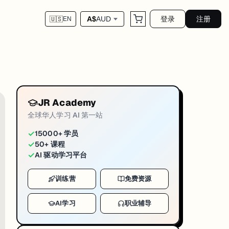
登录
注册
A$
AUD
🇺🇸
EN
JR Academy
全球华人学习 AI 第一站
✓
15000+ 学员
✓
50+ 课程
✓
AI 驱动学习平台
训练营
免费资源
AI学习
职业辅导