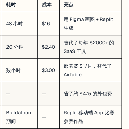
耗时
成本
亮点
用 Figma 画图 + Replit
48 小时
$16
生成
替代了每年 $2000+ 的
20 分钟
$2.40
SaaS 工具
部署费 $1/月，替代了
数小时
$3.00
AirTable
—
—
省了约 $475 的外包费
Buildathon
Replit 移动端 App 比赛
—
期间
参赛作品