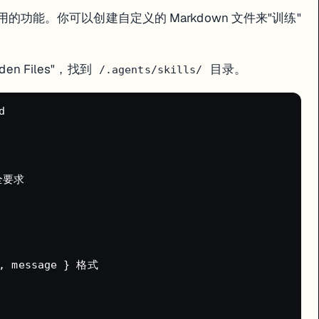
常实用的功能。你可以创建自定义的 Markdown 文件来"训练"
开始就走对方向
n Files"，找到
目录。
/.agents/skills/
费 credits


法提前知道一个 prompt 会花多少钱。但有一些控制成本的方法：
全要求

, message } 格式

nt 自动开子任务疯狂消耗 credits。现在 Agent 4 改进了很多，但依然建