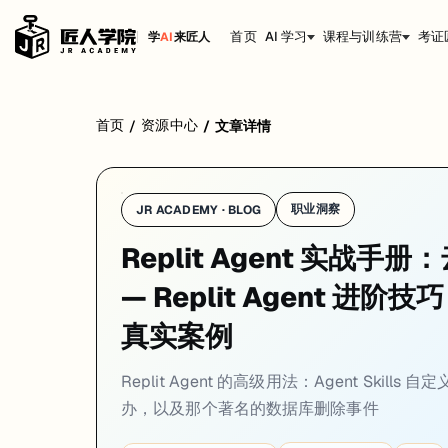
首页
AI 学习
课程与训练营
考证
学
AI
来匠人
Replit Agent 用起来很爽，但"爽"的代价可能是账单上多出几百
首页
资源中心
/
/
文章详情
职业洞察
JR ACADEMY · BLOG
Replit Agent 实战
— Replit Agent 进阶
真实案例
Replit Agent 的高级用法：Agent Skil
办，以及那个著名的数据库删除事件