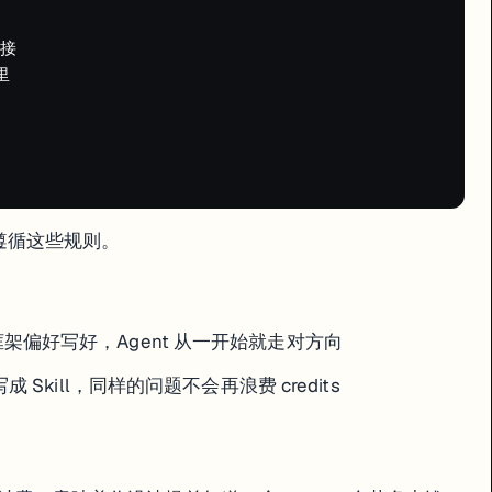
接



的方案？"

t 不执行代码但分析能力更强，两者配合效果远好于单独用 Agent 死磕。
自动遵循这些规则。
本
亮点
用 Figma 画图 + Replit 生成
0
替代了每年 $2000+ 的 SaaS 工具
架偏好写好，Agent 从一开始就走对方向
0
部署费 $1/月，替代了 AirTable
省了约 $475 的外包费
 Skill，同样的问题不会再浪费 credits
Replit 移动端 App 比赛参赛作品