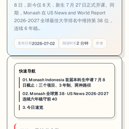
8 日，距今仅 6 天，新生 7 月 27 日正式开课。同
02. Monash 全球第 38 · US News 2026-
期，Monash 在 US News and World Report
一句话
：Monash University 在 US News and World Report 2
2026-2027 全球最佳大学排名中维持第 38 位，
连续 6 年稳...
Monash University 在 US News and World Report 2026-20
USNWR 的评估体系与 QS 和泰晤士高等教育（THE）侧重略有不
2
分钟
2026-07-02
发布日期
阅读时长
作者
对申请策略的实际意义：全球前 40、澳洲三甲（与 UNSW / UMe
来源：
Monash News · 2026-06
3. 今日速览
快速导航
01. Monash Indonesia 首届本科生申请 7 月 8
01 · Monash Indonesia 本科申请截止 7 月 8 日
：3 个项目（数字商
日截止：三个项目、3 年制、两种路径
02 · US News 2026-2027 全球第 38
：2250+ 所大学参评；连续 6 年前
02. Monash 全球第 38 · US News 2026-2027
连续六年稳守前 40
如果你在看 MONASH 的申请、奖学金或研究机会，这篇可以直接当作
3. 今日速览