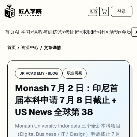
登录
🇺🇸
首页
会员
AI 学习
课程与训练营
考证匠
求职匠
社区活动
首页
资源中心
/
/
文章详情
学校：
莫纳什大学 / Monash University
日期：
2026-07-02
同
Monash University Indonesia 三个全新本科项目（Digita
01. Monash Indonesia 首届本科生申请 
职业洞察
JR ACADEMY · BLOG
Monash 7 月 2 日：印尼首
一句话
：Monash University Indonesia 三个全新本科项目正式开放首届 
Monash University Indonesia 于 BSD Campus 正式开放首届 Ju
届本科申请 7 月 8 日截止 +
学制亮点在于效率与灵活性并重：3 年 144 学分完成本科，等同印尼 Sarjan
US News 全球第 38
对考虑 Monash 路径但目前希望先在亚洲就读的学生，Indonesia
Monash University Indonesia 三个全新本科项目
来源：
Monash University Indonesia — Intake Periods · 2026-0
（Digital Business / IT / Design）申请截止 7 月