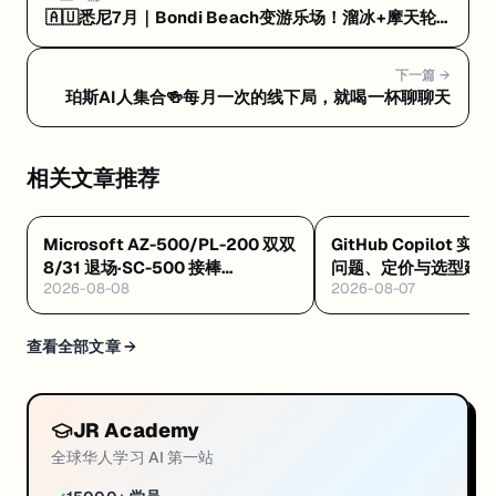
🇦🇺悉尼7月｜Bondi Beach变游乐场！溜冰+摩天轮
🎡
下一篇 →
珀斯AI人集合🍻每月一次的线下局，就喝一杯聊聊天
相关文章推荐
Microsoft AZ-500/PL-200 双双
GitHub Copilot 实
8/31 退场·SC-500 接棒
问题、定价与选型建
2026-08-08
2026-08-07
·Databricks GenAI 工程认证解析
·Google GEAR 免费 AI 课
查看全部文章 →
JR Academy
全球华人学习 AI 第一站