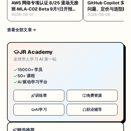
AWS 网络专项认证 8/25 退场无接
GitHub Copilot 实
班·MLA-C02 Beta 9月1日开报
问题、定价与选型建
2026-08-07
2026-08-06
$75·GAIL 零基础 $99 稀缺证
查看全部文章 →
JR Academy
全球华人学习 AI 第一站
✓
15000+ 学员
✓
50+ 课程
✓
AI 驱动学习平台
训练营
免费资源
AI学习
职业辅导
精选推荐