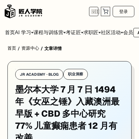
登录
🇺🇸
首页
会员
AI 学习
课程与训练营
考证匠
求职匠
社区活动
首页
资源中心
/
/
文章详情
学校：
墨尔本大学 / University of Melbourne
日期：
2026-07
UMelb 今天两条方向截然不同。第一条，Baillieu 图书馆档案与特别馆藏部门通过
01. 1494 年版《女巫之锤》入藏 UMelb Bai
职业洞察
JR ACADEMY · BLOG
墨尔本大学 7 月 7 日 1494
一句话
：University of Melbourne 档案与特别馆藏近日入藏一部
149
University of Melbourne 档案与特别馆藏（Archives an
年《女巫之锤》入藏澳洲最
《女巫之锤》由多明我会神学家、异端审判官 Heinrich Kram
早版 + CBD 多中心研究
该书将于 9 月 10 日在档案与特别馆藏的「Spotlight 系列」项目中
77% 儿童癫痫患者 12 月有
来源：
UMelb Newsroom · 2026-07
改善