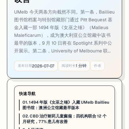
02. CBD 治疗耐药儿童癫痫：四机构联合 12 
UMelb 今天两条方向截然不同。第一条，Baillieu
一句话
：University of Melbourne 与皇家儿童医院等四机构联合研究
图书馆档案与特别馆藏部门通过 Pitt Bequest 基
金入藏一部 1494 年版《女巫之锤》（Malleus
University of Melbourne、皇家儿童医院（The Royal Chi
Maleficarum），成为澳大利亚公立馆藏中该书
在常规用药基础上，患儿接受高纯 CBD 口服治疗，剂量范围为每日 5 
最早的版本，9 月 10 日将在 Spotlight 系列中公
首席研究员 Dr Daniel Perkins（University of Mel
开展示。第二条，University of Melbourne 联...
来源：
UMelb Newsroom · 2026-07
1
分钟
2026-07-07
发布日期
阅读时长
作者
3. 今日速览
01 · 《女巫之锤》1494 年版入藏
：澳洲公立馆最早版本；Anton Kobe
02 · CBD 儿童癫痫多中心研究
：103 名患儿 / 12 个月 / 77% 改善；
快速导航
如果你在看 UMELB 的申请、奖学金或研究机会，这篇可以直接当作今
01. 1494 年版《女巫之锤》入藏 UMelb Baillieu
图书馆：澳洲公立馆藏最早版本
02. CBD 治疗耐药儿童癫痫：四机构联合 12 个
月研究，77% 患儿有改善