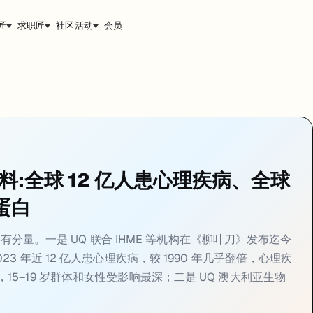
匠
求职匠
社区活动
会员
5-28
同步素材：公众号发稿页见
https://jiangren.com.au/blog/
IHME 等机构在《柳叶刀》发布迄今最大规模全球心理疾病负担研究，数据指出 2
 12 亿人患心理疾病，超癌症成为致残首因
疾病负担研究：
2023 年全球近 12 亿人患有心理疾病，较 1990 年几乎翻
研硬料:全球 12 亿人患心理疾病、全球
 Evaluation（IHME）和昆士兰精神健康研究中心，在《柳叶刀》（The
助蛋白
 年追踪至 2023 年，是迄今最系统的全球心理健康横截面分析。数据指
源的重要性。UQ 提供 Student Services 下的 Mental He
各有分量。一是 UQ 联合 IHME 等机构在《柳叶刀》发布迄今
 年近 12 亿人患心理疾病，较 1990 年几乎翻倍，心理疾
5–19 岁群体和女性受影响最深；二是 UQ 澳大利亚生物
s9 辅助蛋白:让淋巴瘤和白血病基因疗法更安全