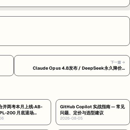
下一篇 →
Claude Opus 4.8发布 / DeepSeek永久降价 /
IT
Gemini 3.5 / Grok编程Agent / GPT-5.5
2 合并两考本月上线·AB-
GitHub Copilot 实战指南 — 常见
 PL-200 月底退场
问题、定价与选型建议
06
2026-08-05
ricks 考纲五月大改