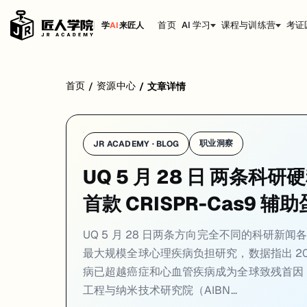
首页
AI 学习
课程与训练营
考证
学
AI
来匠人
学校：
昆士兰大学 / University of Queensland
日期：
2026-0
首页
资源中心
/
/
文章详情
UQ 5 月 28 日两条方向完全不同的科研新闻各有分量。一是 UQ 联合 
01. UQ 参与《柳叶刀》全球最大规模研究:全球
职业洞察
JR ACADEMY · BLOG
一句话
：UQ 与 IHME 等机构联合在《柳叶刀》发布全球最大规模心理
UQ 5 月 28 日 两条科
UQ 联合美国 Institute for Health Metrics and
首款 CRISPR-Cas9 辅
研究覆盖 204 个国家和地区、25 个年龄段、两性别组，从 1990
对正在申请或就读 UQ 的学生来说，这篇研究指向一个具体的话题：高校心理健康支持资
UQ 5 月 28 日两条方向完全不同的科研新闻
来源：
UQ News · 2026-05
最大规模全球心理疾病负担研究，数据指出 2023
病已超越癌症和心血管疾病成为全球致残首因，1
02. UQ AIBN 开发全球首款 CRISPR-Ca
工程与纳米技术研究院（AIBN...