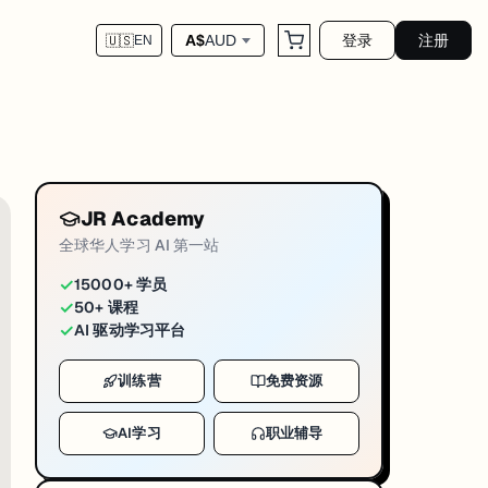
登录
注册
A$
AUD
🇺🇸
EN
对应运营链路，官网 blog 为这篇 markdow
uni-news-uq-2026-05-28
023 年近 12 亿人患心理疾病，较 1990 年几乎翻倍，心理疾病已超越
JR Academy
倍
，心理疾病已超越癌症和心血管疾病，成为全球致残的首要原因。研究覆盖
全球华人学习 AI 第一站
 Lancet）发布了迄今规模最大的全球心理疾病负担分析报告。数据显示，202
✓
15000+ 学员
✓
50+ 课程
出，15–19 岁青少年群体是受影响最深的年龄段之一，女性同样面临更高
✓
AI 驱动学习平台
alth Services，包括短期心理咨询、危机支持和自助资源。从学科角度，走 
训练营
免费资源
AI学习
职业辅导