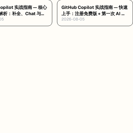
 Copilot 实战指南 — 核心
GitHub Copilot 实战指南 — 快速
析：补全、Chat 与
上手：注册免费版 + 第一次 AI 编
05
2026-08-05
ode
程