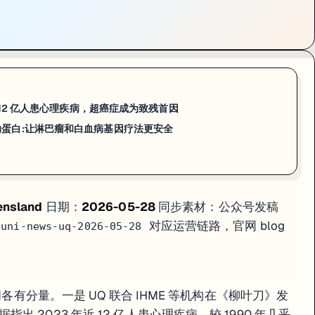
abassum 团队开发出
全球首款可辅助 CRISPR-Cas9 降低脱靶错误率
 Tabassum 及导师 Prof Ernst Wolvetang 和 Dr Gi
A 的错误位置进行切割。在淋巴瘤和白血病的 CAR-T 和 CAR-NK 体
 Molecular Biology 方向的国际学生，UQ AIBN 是澳洲最具代表性
球 12 亿人患心理疾病，超癌症成为致残首因
as9 辅助蛋白:让淋巴瘤和白血病基因疗法更安全
3 年全球近 12 亿人患心理疾病，较 1990 年翻倍；超越癌症成全球致残首
olvetang 团队；全球首款降低脱靶错误率的辅助蛋白；为淋巴瘤和白血病 CAR-T
速查版。
ensland
日期：
2026-05-28
同步素材：公众号发稿
对应运营链路，官网 blog
/uni-news-uq-2026-05-28
闻各有分量。一是 UQ 联合 IHME 等机构在《柳叶刀》发
 2023 年近 12 亿人患心理疾病，较 1990 年几乎