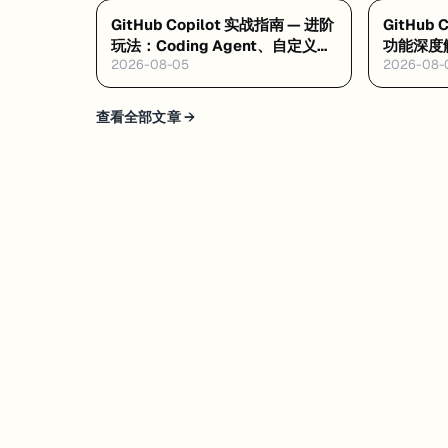
GitHub Copilot 实战指南 — 进阶
GitHub
玩法：Coding Agent、自定义指
功能深度解
2026-08-05
2026-08-
令与 MCP
Agent M
查看全部文章 →