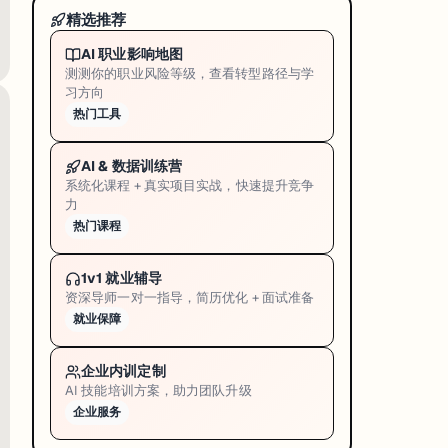
的蛋白
，为淋巴瘤和白血病的 CAR-T / CAR-NK 免疫疗法打开了更安全
精选推荐
ovanni Pietrogrande——开发出了一种全球首创的辅助蛋白，其核心功能
AI 职业影响地图
外免疫疗法（ex-vivo therapy）中，这种错误可能引入基因组不稳
测测你的职业风险等级，查看转型路径与学
习方向
的生物工程研究院之一。Prof Wolvetang 团队在基因编辑、多能干细胞（iPS
热门工具
AI & 数据训练营
系统化课程 + 真实项目实战，快速提升竞争
力
热门课程
因；15–19 岁和女性高风险；仅 9% 获有效治疗
 / CAR-NK 疗法打开更安全通道
1v1 就业辅导
资深导师一对一指导，简历优化 + 面试准备
就业保障
企业内训定制
AI 技能培训方案，助力团队升级
企业服务