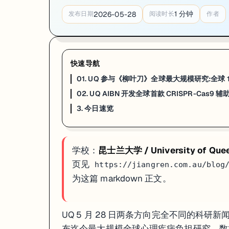
一句话
：UQ 澳大利亚生物工程与纳米技术研究院（AIBN）Dr Tahmina T
1
分钟
2026-05-28
发布日期
阅读时长
作者
UQ 澳大利亚生物工程与纳米技术研究院（AIBN）的研究团队——Dr Tahmina
CRISPR-Cas9 的问题在于它不是 100% 精准——偶尔会在 DN
对走 Biomedical Engineering / Biotechnology /
快速导航
来源：
UQ AIBN · 2026-04
01. UQ 参与《柳叶刀》全球最大规模研究:全
02. UQ AIBN 开发全球首款 CRISPR-C
3. 今日速览
3. 今日速览
01 · 全球心理疾病危机
:UQ 联合 IHME 在《柳叶刀》发布：202
02 · CRISPR-Cas9 辅助蛋白
:UQ AIBN Tabassum / W
如果你在看 UQ 的申请、奖学金或研究机会，这篇可以直接当作今天的
学校：
昆士兰大学 / University of Que
页见
https://jiangren.com.au/blog
为这篇 markdown 正文。
UQ 5 月 28 日两条方向完全不同的科研新
布迄今最大规模全球心理疾病负担研究，数据指出