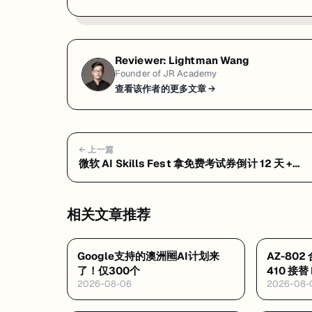
Reviewer:
Lightman Wang
Founder of JR Academy
查看该作者的更多文章 →
← 上一篇
微软 AI Skills Fest 拿免费考试券倒计 12 天 +
Databricks 全球首个 AI Agent 上下文认证亮相丨
日报 2026-05-27
相关文章推荐
Google支持的澳洲🆓AI计划来
AZ-80
了！仅300个
410 接替
2026-08-06
2026-08-
·Datab