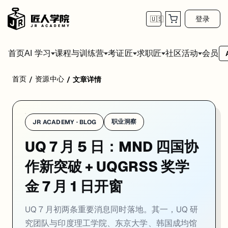
登录
🇺🇸
首页
会员
AI 学习
课程与训练营
考证匠
求职匠
社区活动
首页
资源中心
/
/
文章详情
学校：
昆士兰大学 / University of Queensland
日期：
2026-0
UQ 7 月初两条重要消息同时落地。其一，UQ 研究团队与印度理工学院、东京大
01. UQ 联手日印韩高校：首次解析 MND 相关免
职业洞察
JR ACADEMY · BLOG
UQ 7 月 5 日：MND 四国协
一句话
：UQ 研究团队 7 月初在《Molecular Cell》期刊发表重磅成果：与
UQ 研究团队 7 月初在《Molecular Cell》期刊发表重要成果：与印
作新突破 + UQGRSS 奖学
这一突破对运动神经元疾病（Motor Neurone Disease,
金 7 月 1 日开窗
对走 Biomedical Science / Pharmacy / Molecular
UQ 7 月初两条重要消息同时落地。其一，UQ 研
来源：
UQ News · 2026-07
究团队与印度理工学院、东京大学、韩国成均馆