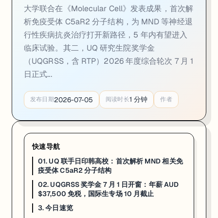
大学联合在《Molecular Cell》发表成果，首次解
02. UQGRSS 奖学金 7 月 1 日开窗：年薪 AUD
析免疫受体 C5aR2 分子结构，为 MND 等神经退
一句话
：UQ 研究生院奖学金（UQGRSS，含 Research Training
行性疾病抗炎治疗打开新路径，5 年内有望进入
临床试验。其二，UQ 研究生院奖学金
UQ 研究生院奖学金（UQGRSS，Graduate Research School 
（UQGRSS，含 RTP）2026 年度综合轮次 7 月 1
本轮申请时间节点：综合轮次（覆盖在岸国际生及国内生）7 月 1 日开始提
日正式...
申请建议：首先确认已持有 UQ 对应研究项目的入学 offer，再提交 
1
分钟
2026-07-05
发布日期
阅读时长
作者
来源：
UQ Scholarships
3. 今日速览
01 · MND 科研突破
：UQ + IIT + 东京大学 + 成均馆大联合攻克 C5
快速导航
02 · UQGRSS 奖学金
：7 月 1 日开窗；AUD $37,500 免税年薪
01. UQ 联手日印韩高校：首次解析 MND 相关免
如果你在看 UQ 的申请、奖学金或研究机会，这篇可以直接当作今天的
疫受体 C5aR2 分子结构
02. UQGRSS 奖学金 7 月 1 日开窗：年薪 AUD
$37,500 免税，国际生专场 10 月截止
3. 今日速览