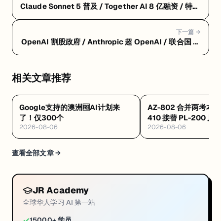
Claude Sonnet 5 普及 / Together AI 8 亿融资 / 特斯
拉限 AI 支出 / 联合国 AI 委员会 / Azure AZ-204 退役
下一篇 →
OpenAI 割股政府 / Anthropic 超 OpenAI / 联合国 AI
治理 / xAI 语音 API / 白宫自愿标准
相关文章推荐
Google支持的澳洲🆓AI计划来
AZ-802 合并两考本月
了！仅300个
410 接替 PL-200 
2026-08-06
2026-08-06
·Databricks 考纲
查看全部文章 →
JR Academy
全球华人学习 AI 第一站
✓
15000+ 学员