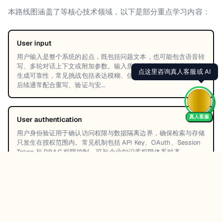
本路线图涵盖了
等核心技术领域，以下是部分重点学习内容：
User input
用户输入是整个系统的起点，既包括问题文本，也可能包含语音转
写、多轮对话上下文或附加参数。输入质量直接影响检索准确性与
点这里咨询真人客服或 AI
生成可靠性，常见挑战包括表达模糊、信息缺失与指令注入，因此
后续通常配合重写、验证与安...
真人客服
User authentication
用户身份验证用于确认访问权限与数据隔离边界，确保检索与存储
只发生在授权范围内。常见机制包括 API Key、OAuth、Session
Token 与 RBAC 权限控制，可与企业知识库权限体系对齐，...
Input guardrail
输入安全护栏负责对用户请求做风险检测与规范化处理，重点识别
越权检索、恶意指令、敏感内容、提示注入等问题。通常包含规则
过滤与模型分类器，并可触发拒答、降级、重写或转人工，保证系