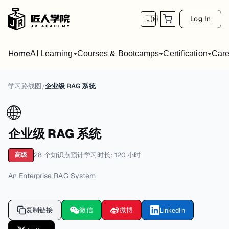
Log In
🇨🇳
Home
AI Learning
Courses & Bootcamps
Certification
Care
学习路线图
企业级 RAG 系统
/
🌐
企业级 RAG 系统
28
个知识点
预计学习时长:
120
小时
高级
An Enterprise RAG System
复制链接
微信
微博
LinkedIn