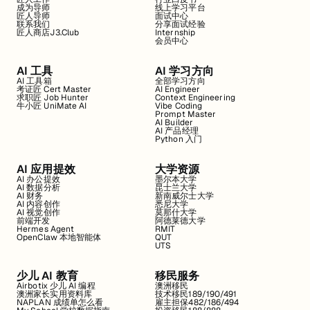
成为导师
线上学习平台
匠人导师
面试中心
联系我们
分享面试经验
匠人商店J3.Club
Internship
会员中心
AI 工具
AI 学习方向
AI 工具箱
全部学习方向
考证匠 Cert Master
AI Engineer
求职匠 Job Hunter
Context Engineering
牛小匠 UniMate AI
Vibe Coding
Prompt Master
AI Builder
AI 产品经理
Python 入门
AI 应用提效
大学资源
AI 办公提效
墨尔本大学
AI 数据分析
昆士兰大学
AI 财务
新南威尔士大学
AI 内容创作
悉尼大学
AI 视觉创作
莫那什大学
前端开发
阿德莱德大学
Hermes Agent
RMIT
OpenClaw 本地智能体
QUT
UTS
少儿 AI 教育
移民服务
Airbotix 少儿 AI 编程
澳洲移民
澳洲家长实用资料库
技术移民189/190/491
NAPLAN 成绩单怎么看
雇主担保482/186/494