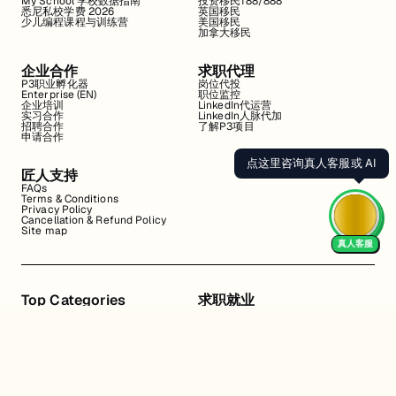
My School 学校数据指南
投资移民188/888
悉尼私校学费 2026
英国移民
少儿编程课程与训练营
美国移民
加拿大移民
企业合作
求职代理
P3职业孵化器
岗位代投
Enterprise (EN)
职位监控
企业培训
LinkedIn代运营
实习合作
LinkedIn人脉代加
招聘合作
了解P3项目
申请合作
点这里咨询真人客服或 AI
匠人支持
FAQs
Terms & Conditions
Privacy Policy
Cancellation & Refund Policy
Site map
真人客服
Top Categories
求职就业
Web全栈班
BA和产品经理实习
DevOps项目班
数据科学实习
数据工程全栈班
数据分析实习
数据分析项目班
Marketing实习
编程入门班
简历修改
Business Analyst实习
面试指导
算法集训营
导师指导VIP