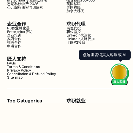
My School 学校数据指南
投资移民188/888
悉尼私校学费 2026
英国移民
少儿编程课程与训练营
美国移民
加拿大移民
企业合作
求职代理
P3职业孵化器
岗位代投
Enterprise (EN)
职位监控
企业培训
LinkedIn代运营
实习合作
LinkedIn人脉代加
招聘合作
了解P3项目
申请合作
点这里咨询真人客服或 AI
匠人支持
FAQs
Terms & Conditions
Privacy Policy
Cancellation & Refund Policy
Site map
真人客服
Top Categories
求职就业
Web全栈班
BA和产品经理实习
DevOps项目班
数据科学实习
数据工程全栈班
数据分析实习
数据分析项目班
Marketing实习
编程入门班
简历修改
Business Analyst实习
面试指导
算法集训营
导师指导VIP