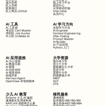
成为导师
线上学习平台
匠人导师
面试中心
联系我们
分享面试经验
匠人商店J3.Club
Internship
会员中心
AI 工具
AI 学习方向
AI 工具箱
全部学习方向
考证匠 Cert Master
AI Engineer
求职匠 Job Hunter
Context Engineering
牛小匠 UniMate AI
Vibe Coding
Prompt Master
AI Builder
AI 产品经理
Python 入门
AI 应用提效
大学资源
AI 办公提效
墨尔本大学
AI 数据分析
昆士兰大学
AI 财务
新南威尔士大学
AI 内容创作
悉尼大学
AI 视觉创作
莫那什大学
前端开发
阿德莱德大学
Hermes Agent
RMIT
OpenClaw 本地智能体
QUT
UTS
少儿 AI 教育
移民服务
Airbotix 少儿 AI 编程
澳洲移民
澳洲家长实用资料库
技术移民189/190/491
NAPLAN 成绩单怎么看
雇主担保482/186/494