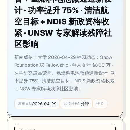
02. UNSW 氢燃料电池新设计，功率提升 75%：Dr Q
计 · 功率提升 75% · 清洁航
一句话
：UNSW 化学学院
Dr Quentin Meyer
与
Prof Chuan Zhao
团
空目标 + NDIS 新政资格收
技术突破
：传统燃料电池内水分积聚会堵塞气体流道、压降急升→功率崩塌
紧 · UNSW 专家解读残障社
成本优化
：新架构同步
降低铂等贵金属用量
，整体系统更轻、更便宜；
区影响
应用方向
：首要目标是
低空飞行器
（氢电续航远超锂电池）+ 重型货运
新南威尔士大学 2026-04-29 校园动态：Snow
来源：
UNSW Newsroom · 2026-04
Foundation 双 Fellowship · 每人 8 年 $800 万 ·
03. UNSW 专家解析 NDIS 新政：资格收紧
医学研究最高荣誉、氢燃料电池微通道新设计 · 功
率提升 75% · 清洁航空目标、NDIS 新政资格收紧
一句话
：澳洲国家残障保险计划（NDIS）新一轮改革落地，UNSW 社
· UNSW 专家解读残障社区影响。
政策背景
：NDIS 年支出已超
420 亿澳元
，增速远超联邦预算，政府决
1
分钟
2026-04-29
发布日期
阅读时长
作者
核心矛盾
：UNSW 专家指出：
单纯砍预算并非可持续路径
——真正降低
社区影响
：残障倡导团体对新政提出强烈质疑，认为资格收紧标准不透
来源：
UNSW Newsroom · 2026-04