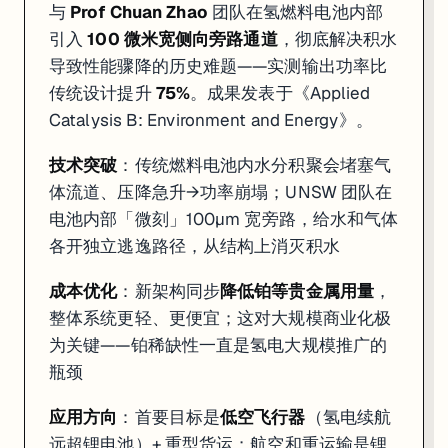
与
Prof Chuan Zhao
团队在氢燃料电池内部
引入
100 微米宽侧向旁路通道
，彻底解决积水
导致性能骤降的历史难题——实测输出功率比
传统设计提升
75%
。成果发表于《Applied
Catalysis B: Environment and Energy》。
技术突破
：传统燃料电池内水分积聚会堵塞气
体流道、压降急升→功率崩塌；UNSW 团队在
电池内部「微刻」100µm 宽旁路，给水和气体
各开独立逃逸路径，从结构上消灭积水
成本优化
：新架构同步
降低铂等贵金属用量
，
整体系统更轻、更便宜；这对大规模商业化极
为关键——铂稀缺性一直是氢电大规模推广的
瓶颈
应用方向
：首要目标是
低空飞行器
（氢电续航
远超锂电池）+ 重型货运；航空和重运输是锂