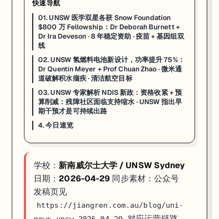
快速导航
4. 今日速览
01. UNSW 医学双星各获 Snow Foundation
$800 万 Fellowship：Dr Deborah Burnett +
Snow 医学 Fellowship × 2
：Dr Burnett（自免疫疫苗）+ Dr D
Dr Ira Deveson · 8 年稳定资助 · 疫苗 + 基因组双
氢燃料电池 +75%
：100µm 侧向旁路通道破解积水难题；铂用量降低；低
线
NDIS 资格收紧落地
：年支出 $420 亿后政府收紧准入；部分残
02. UNSW 氢燃料电池新设计，功率提升 75%：
Dr Quentin Meyer + Prof Chuan Zhao · 微米通
如果你在看 UNSW 的申请、奖学金或研究机会，这篇可以直接当作今
道破解积水痼疾 · 清洁航空目标
03. UNSW 专家解析 NDIS 新政：资格收紧 + 预
算削减：残障社区面临支持缩水 · UNSW 指出早
期干预才是可持续出路
4. 今日速览
学校：
新南威尔士大学 / UNSW Sydney
日期：
2026-04-29
同步素材：公众号
发稿页见
https://jiangren.com.au/blog/uni-
对应运营链路，