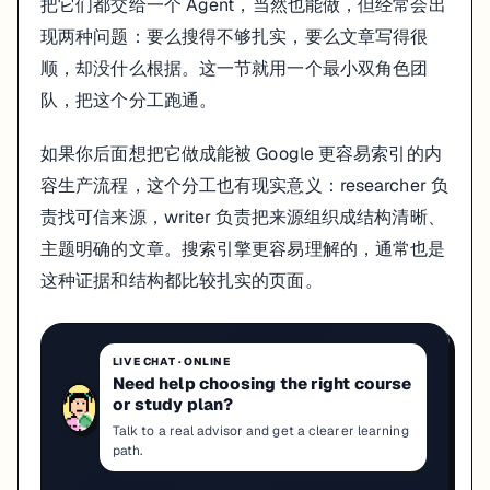
  backstory=
"""You work at a leading tech think tank.

把它们都交给一个 Agent，当然也能做，但经常会出
  Your expertise lies in identifying emerging trends.

现两种问题：要么搜得不够扎实，要么文章写得很
  You have a knack for dissecting complex data and pres
顺，却没什么根据。这一节就用一个最小双角色团
  verbose=
True
,

  allow_delegation=
False
,

队，把这个分工跑通。
  tools=[search_tool] 
# 只有研究员能用搜索工具
)

如果你后面想把它做成能被 Google 更容易索引的内
容生产流程，这个分工也有现实意义：researcher 负
# 定义撰稿人
writer = Agent(

责找可信来源，writer 负责把来源组织成结构清晰、
  role=
'Tech Content Strategist'
,

主题明确的文章。搜索引擎更容易理解的，通常也是
  goal=
'Craft compelling content on tech advancements'
,

  backstory=
"""You are a renowned Content Strategist, k
这种证据和结构都比较扎实的页面。
  You transform complex concepts into compelling narrat
  verbose=
True
,

  allow_delegation=
True
LIVE CHAT
·
ONLINE
Need help choosing the right course
or study plan?
这里有个很值得注意的小点：只有
配了搜索工具，而
researcher
wri
Talk to a real advisor and get a clearer learning
这是故意的。因为如果 writer 也能自己上网搜，它就很容易绕过前
path.
我还会额外建议一件事：给 researcher 增加“来源字段”，明确记录每条