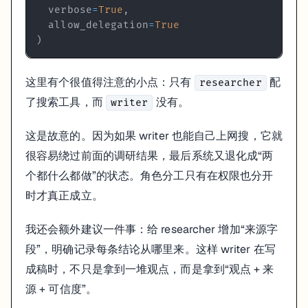
  verbose
=
True
,
6. 这个实验真正该观察什么
  allow_delegation
=
True
)
很多人做多 Agent demo 时，只看最后文章写得像不像。其实更有价
研究员找到的资料质量如何
这里有个很值得注意的小点：只有
配
researcher
它是搜了一堆泛泛网页，还是找到了真正有信息量的来源？有没有明显
了搜索工具，而
没有。
writer
交接物是不是足够结构化
这是故意的。因为如果 writer 也能自己上网搜，它就
如果 researcher 只是丢给 writer 一坨原始段落，writer 很容易自己乱
很容易绕过前面的调研结果，最后系统又退化成“两
更稳的交接格式通常会像这样：
个都什么都做”的状态。角色分工只有在权限也分开
时才真正成立。
关键趋势
每个趋势对应的来源
不确定的点
我还会额外建议一件事：给 researcher 增加“来源字
需要 writer 避免过度放大的地方
段”，明确记录每条结论从哪里来。这样 writer 在写
建议使用的关键词或主题短语
成稿时，不只是拿到一堆观点，而是拿到“观点 + 来
writer 有没有“越权发挥”
源 + 可信度”。
writer 最大的风险不是文笔差，而是为了让文章更顺，把原本没有证据支