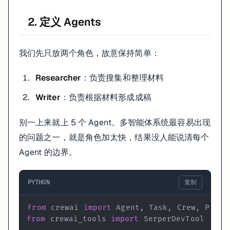
)

2. 定义 Agents
# 任务 2：写作
task2 = Task(

  description=
"""Using the insights provided, develop a
我们先只放两个角色，故意保持简单：
  Your post should be informative yet accessible to a ge
  Avoid complex jargon."""
,

Researcher
：负责搜集和整理材料
  expected_output=
"Full blog post of at least 4 paragra
  agent=writer

Writer
：负责根据材料形成成稿
4. 组建 Crew 并运行
别一上来就上 5 个 Agent。多智能体系统最容易出现
的问题之一，就是角色加太快，结果没人能说清每个
crew = Crew(

Agent 的边界。
  agents=[researcher, writer],

  tasks=[task1, task2],

  verbose=
2
, 
# 打印详细日志
PYTHON
复制
  process=Process.sequential 
# 顺序执行：先调研，后写作
)

from
 crewai 
import
 Agent
,
 Task
,
 Crew
,
from
 crewai_tools 
import
result = crew.kickoff()
