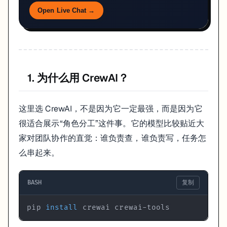
Open Live Chat →
3. 定义 Tasks
任务描述不能太空。Multi-Agent 系统里，任务如果写得模糊，错
所以 task 最好至少写清楚：
1. 为什么用 CrewAI？
做什么
输出长什么样
成功标准是什么
有没有不能碰的边界
这里选 CrewAI，不是因为它一定最强，而是因为它
很适合展示“角色分工”这件事。它的模型比较贴近大
如果目标是产出能上线、能被搜索引擎长期收录的文章，task 里最好再
家对团队协作的直觉：谁负责查，谁负责写，任务怎
尽量使用可验证来源，不要只引用二手摘要
标题和小节名称要能明确表达主题，不要全靠抽象概念
么串起来。
# 任务 1：调研
task1 = Task(

BASH
复制
  description=
"""Conduct a comprehensive analysis of th
  Identify key trends, breakthrough technologies, and p
pip 
install
 crewai crewai-tools
  expected_output=
"Full analysis report in bullet point
  agent=researcher
