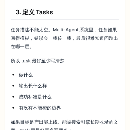
只能基于调研结果写
3. 定义 Tasks
不得补充未经验证的新事实
有争议的点要保留不确定性
如果是面向 Google 搜索的内容，我还会再加一条：正文里尽量保
任务描述不能太空。Multi-Agent 系统里，任务如果
写得模糊，错误会一棒传一棒，最后很难知道问题出
7. 把这个 demo 再做深一点
在哪一层。
如果你觉得这个双角色版本已经跑顺了，可以继续往下加，但建议按顺
所以 task 最好至少写清楚：
给 researcher 增加“来源打分”
给 writer 增加“引用来源”要求
做什么
再加一个 reviewer，专门查事实和结构问题
最后再考虑 manager 统一调度
输出长什么样
这个顺序很重要。很多团队一开始就上 manager、reviewer、editor
成功标准是什么
而且角色一多，内容风格会越来越像“流程产物”。如果你想让页面读起来更像真人
有没有不能碰的边界
小结
如果目标是产出能上线、能被搜索引擎长期收录的文