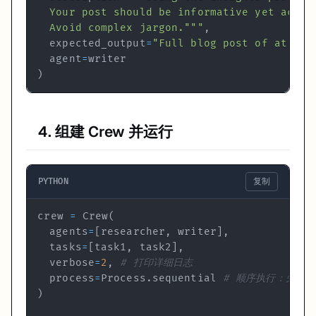
  Avoid complex jargon."""
,
  expected_output
=
"Full blog post of at lea
  agent
=
)
4. 组建 Crew 并运行
PYTHON
复制
crew 
=
 Crew
(
  agents
=
[
researcher
,
 writer
]
,
  tasks
=
[
task1
,
 task2
]
,
  verbose
=
2
,
# 打印详细日志
  process
=
Process
.
sequential 
# 顺序执行：先调
)