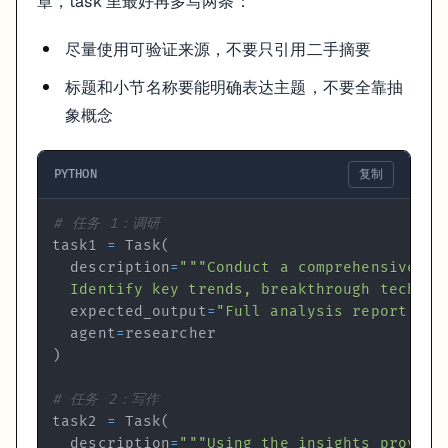
章，task 里最好再多写两条：
Multi-Agent 做得好的前提，不是角色数量多，而是分工清楚。
尽量使用可验证来源，不要只引用二手摘要
Researcher 负责把事实找准
Writer 负责把内容写顺
标题和小节名称要能明确表达主题，不要全靠抽
交接格式负责防止信息变形
象概念
这三件事做好了，两个 Agent 往往已经能超过一个“什么都想干”的通用 Ag
PYTHON
复制
# 任务 1：调研
task1 
=
 Task
(
  description
=
  Identify key trends, breakthrough technol
  expected_output
=
"Full analysis report in 
  agent
=
)
# 任务 2：写作
task2 
=
 Task
(
  description
=