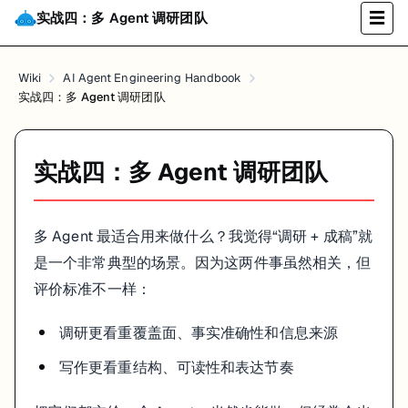
这里选 CrewAI，不是因为它一定最强，而是因为它很适合展示“角
实战四：多 Agent 调研团队
☰
Wiki
AI Agent Engineering Handbook
2. 定义 Agents
实战四：多 Agent 调研团队
我们先只放两个角色，故意保持简单：
Researcher
：负责搜集和整理材料
实战四：多 Agent 调研团队
Writer
：负责根据材料形成成稿
别一上来就上 5 个 Agent。多智能体系统最容易出现的问题之一，就是
多 Agent 最适合用来做什么？我觉得“调研 + 成稿”就
from
 crewai 
import
from
 crewai_tools 
import
 SerperDevTool

是一个非常典型的场景。因为这两件事虽然相关，但
评价标准不一样：
search_tool = SerperDevTool() 
# Google Search 工具
调研更看重覆盖面、事实准确性和信息来源
# 定义研究员
researcher = Agent(

写作更看重结构、可读性和表达节奏
  role=
'Senior Research Analyst'
,

  goal=
'Uncover cutting-edge developments in AI Agents'