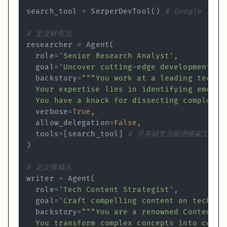
search_tool 
=
 SerperDevTool
(
)
# Google Sea
print
(
"######################"
print
# 定义研究员
这里用
很重要，因为这类任务天然就是顺序型
Process.sequential
researcher 
=
 Agent
(
  role
=
'Senior Research Analyst'
,
先研究
  goal
=
'Uncover cutting-edge developments i
再写作
  backstory
=
如果你让两个角色同时开始，writer 在没有材料的情况下很可能直接开
  You have a knack for dissecting complex d
这一步其实也是为了减少“AI 味”。很多 AI 生成内容之所以一眼看着像
  verbose
=
True
,
  allow_delegation
=
False
,
5. 观察运行过程
  tools
=
[
search_tool
]
# 只有研究员能用搜索工具
)
跑起来以后，你通常会看到这样一个节奏：
Researcher
开始调用 Google Search，搜索 "AI Agent trends 2
# 定义撰稿人
它会阅读搜索结果，提取关键点（如 AutoGen, BabyAGI）。
writer 
=
 Agent
(
任务完成后，它把
调研报告
传递给下一棒。
  role
=
'Tech Content Strategist'
,
Writer
接收到报告，开始撰写文章。
  goal
=
'Craft compelling content on tech ad
最终输出一篇完整的博客。
  backstory
=
  You transform complex concepts into compe