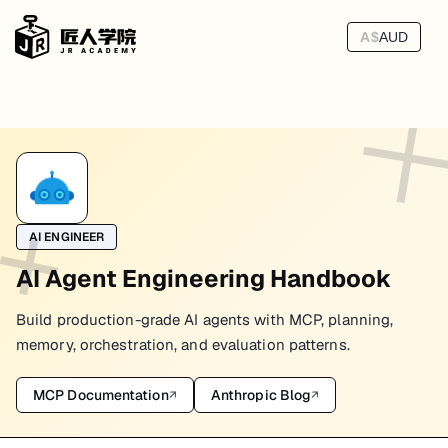
A$
AUD
实战四：多 Agent 调研团队
多 Agent 最适合用来做什么？我觉得“调研 + 成稿”就是一个非常
调研更看重覆盖面、事实准确性和信息来源
AI ENGINEER
写作更看重结构、可读性和表达节奏
AI Agent Engineering Handbook
把它们都交给一个 Agent，当然也能做，但经常会出现两种问题：要
Build production-grade AI agents with MCP, planning,
如果你后面想把它做成能被 Google 更容易索引的内容生产流程，这个
memory, orchestration, and evaluation patterns.
[LIVE_CHAT_BANNER]
MCP Documentation
Anthropic Blog
↗
↗
1. 为什么用 CrewAI？