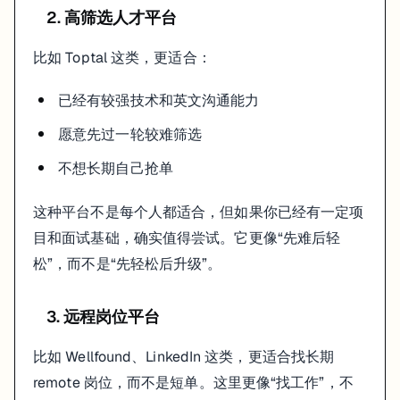
平台更偏长期雇佣还是短单项目
2. 高筛选人才平台
你是否愿意花时间经营 profile 和 proposal
比如 Toptal 这类，更适合：
不同阶段，答案会不一样。别因为别人在哪个平台赚到钱，就默认那条
一个更稳的建议
已经有较强技术和英文沟通能力
愿意先过一轮较难筛选
不要同时铺 6 个平台。先选 1 到 2 个主渠道，把 profile、作品、
不想长期自己抢单
真要给一个保守建议，我宁可你在一个平台上认真打磨 20 次，也不希望
这种平台不是每个人都适合，但如果你已经有一定项
目和面试基础，确实值得尝试。它更像“先难后轻
松”，而不是“先轻松后升级”。
3. 远程岗位平台
比如 Wellfound、LinkedIn 这类，更适合找长期
remote 岗位，而不是短单。这里更像“找工作”，不