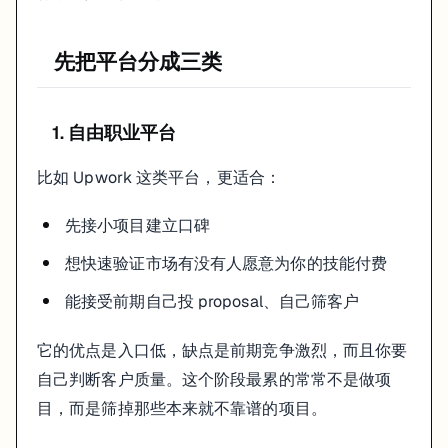
可以直接尝试更高筛选的平台，或者投明确的 remote 岗位。这个阶
先把平台分成三类
如果你想找长期职位
那就别用“接单平台思维”去写资料。长期岗位更看重稳定经历、协作方式和
1. 自由职业平台
LinkedIn 依然值得认真用
比如 Upwork 这类平台，更适合：
很多人把 LinkedIn 当附属渠道，其实远程岗位搜索里它一直都很重要
先接小项目建立口碑
直接搜
+ 技术关键词
Remote
优先看发布时间较近、申请人数较少的岗位
想快速验证市场有没有人愿意为你的技能付费
不只点投递，也去看团队负责人或 hiring manager
能接受前期自己投 proposal、自己筛客户
这比盲目海投要有效得多。
选平台时真正要看什么
它的优点是入口低，缺点是前期竞争激烈，而且你要
自己判断客户质量。这个阶段最累的常常不是做项
不要只看“听起来高级”。至少看这几件事：
目，而是筛掉那些本来就不靠谱的项目。
平台上的岗位质量和密度
你的当前背景能不能打进去