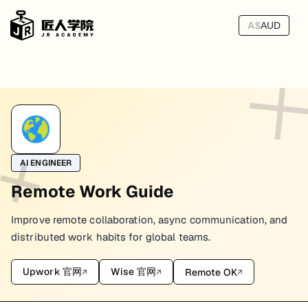
A$
AUD
全球远程求职平台：怎么选更适合自己的入口
找远程工作最容易踩的坑，不是平台少，而是平台太多，最后把时间花在错
我见过不少人同时开了好几个平台账号，结果每个都填了一半、每个都
AI ENGINEER
Remote Work Guide
先把平台分成三类
Improve remote collaboration, async communication, and
1. 自由职业平台
distributed work habits for global teams.
比如 Upwork 这类平台，更适合：
Upwork 官网
Wise 官网
Remote OK
先接小项目建立口碑
↗
↗
↗
想快速验证市场有没有人愿意为你的技能付费
能接受前期自己投 proposal、自己筛客户