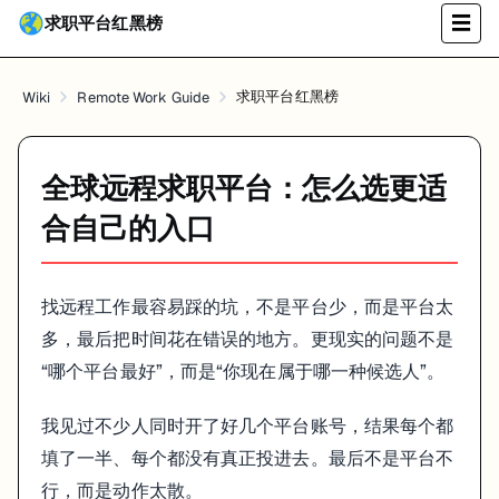
求职平台红黑榜
☰
它的优点是入口低，缺点是前期竞争激烈，而且你要自己判断客户质量
2. 高筛选人才平台
求职平台红黑榜
Wiki
Remote Work Guide
比如 Toptal 这类，更适合：
已经有较强技术和英文沟通能力
愿意先过一轮较难筛选
全球远程求职平台：怎么选更适
不想长期自己抢单
合自己的入口
这种平台不是每个人都适合，但如果你已经有一定项目和面试基础，确实值
3. 远程岗位平台
找远程工作最容易踩的坑，不是平台少，而是平台太
比如 Wellfound、LinkedIn 这类，更适合找长期 remote 岗位，
多，最后把时间花在错误的地方。更现实的问题不是
怎么判断自己先去哪类平台
“哪个平台最好”，而是“你现在属于哪一种候选人”。
如果你还没有海外客户记录
我见过不少人同时开了好几个平台账号，结果每个都
先去更容易拿到第一单、第一段评价或第一段远程经历的地方。你现在
填了一半、每个都没有真正投进去。最后不是平台不
行，而是动作太散。
如果你已经有不错项目经历