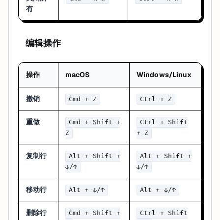
这三个只要形成手感，Cursor 的“AI 协作感”就会明显不一样。因为你开
有
常用组合
组合
功能
编辑操作
→ 提问 →
快速获取代码
Cmd + L
Tab
→
询问选中代码
选中代码
Cmd + L
→ 描述 → Apply
多文件编辑流程
Cmd + I
操作
macOS
Windows/Linux
→ 指令 →
内联编辑流程
Cmd + K
Enter
撤销
Cmd + Z
Ctrl + Z
什么时候该优先练哪几个快捷键
重做
Cmd + Shift +
Ctrl + Shift
如果你刚开始用 Cursor，不用试图一次记住整页。
Z
+ Z
更实际的顺序通常是：
复制行
Alt + Shift +
Alt + Shift +
先记
，保证你能随手开 Chat
Cmd/Ctrl + L
↓/↑
↓/↑
再记
，因为局部修改非常高频
Cmd/Ctrl + K
再记
，等你开始做跨文件任务
Cmd/Ctrl + I
移动行
Alt + ↓/↑
Alt + ↓/↑
最后再慢慢熟悉 Tab 的切换和拒绝建议
这样会比一口气背全表更容易形成习惯。
删除行
Cmd + Shift +
Ctrl + Shift