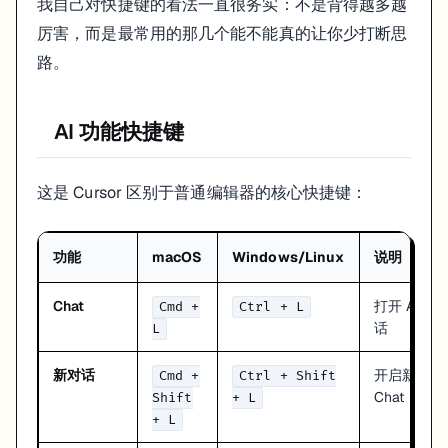
我自己对快捷键的看法一直很务实：不是背得越多越
厉害，而是最常用的那几个能不能真的让你少打断思
因为 Cursor 基于 VS Code，所以很多基础操作你本来就熟。真正
路。
文件操作
操作
macOS
Windows/Linux
AI 功能快捷键
新建文件
Cmd + N
Ctrl + N
打开文件
Cmd + O
Ctrl + O
保存
Cmd + S
Ctrl + S
这是 Cursor 区别于普通编辑器的核心快捷键：
全部保存
Cmd + Alt + S
Ctrl + Alt + S
关闭文件
Cmd + W
Ctrl + W
关闭所有
Cmd + K W
Ctrl + K W
功能
macOS
Windows/Linux
说明
编辑操作
Chat
打开 AI 对
Cmd +
Ctrl + L
话
L
操作
macOS
Windows/Linux
撤销
Cmd + Z
Ctrl + Z
新对话
开启新的
重做
Cmd +
Ctrl + Shift
Cmd + Shift + Z
Ctrl + Shift + Z
Chat
Shift
+ L
复制行
Alt + Shift + ↓/↑
Alt + Shift + ↓/↑
+ L
移动行
Alt + ↓/↑
Alt + ↓/↑
删除行
Cmd + Shift + K
Ctrl + Shift + K