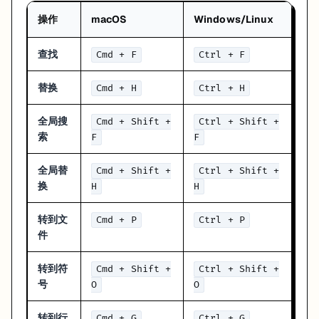
操作
macOS
Windows/Linux
查找
Cmd + F
Ctrl + F
替换
Cmd + H
Ctrl + H
全局搜
Cmd + Shift +
Ctrl + Shift +
索
F
F
全局替
Cmd + Shift +
Ctrl + Shift +
换
H
H
转到文
Cmd + P
Ctrl + P
件
转到符
Cmd + Shift +
Ctrl + Shift +
号
O
O
转到行
Cmd + G
Ctrl + G