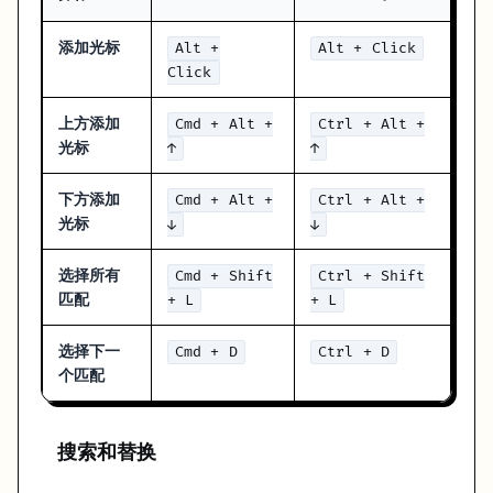
你的手有没有形成固定路径
你能不能在不打断思路的情况下完成动作
添加光标
Alt +
Alt + Click
Click
Cursor 的价值本来就在于减少思路切换。如果为了找快捷键反而不停
所以这页更适合当“查表页”，而不是“背诵页”。真正值得练熟的，其实没
上方添加
Cmd + Alt +
Ctrl + Alt +
光标
↑
↑
下一步
下方添加
Cmd + Alt +
Ctrl + Alt +
.cursorrules 配置
- 自定义 AI 行为
光标
↓
↓
上下文管理
- 优化 AI 上下文
选择所有
Cmd + Shift
Ctrl + Shift
匹配
+ L
+ L
选择下一
Cmd + D
Ctrl + D
个匹配
搜索和替换