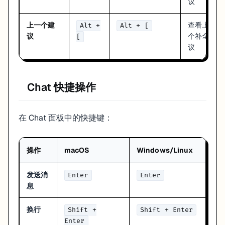
议
全局搜索
Cmd + Shift + F
Ctrl + Shift + F
全局替换
Cmd + Shift + H
Ctrl + Shift + H
上一个建
查看上一
Alt +
Alt + [
转到文件
Cmd + P
Ctrl + P
议
个补全建
[
转到符号
Cmd + Shift + O
Ctrl + Shift + O
议
转到行
Cmd + G
Ctrl + G
导航
Chat 快捷操作
操作
macOS
Windows/Linux
转到定义
F12
F12
查看定义
Alt + F12
Alt + F12
在 Chat 面板中的快捷键：
查找引用
Shift + F12
Shift + F12
后退
Ctrl + -
Alt + ←
前进
Ctrl + Shift + -
Alt + →
操作
macOS
Windows/Linux
切换文件
Cmd + Tab
Ctrl + Tab
发送消
Enter
Enter
面板操作
息
操作
macOS
Windows/Linux
换行
Shift +
Shift + Enter
打开终端
Ctrl + `
Ctrl + `
Enter
打开命令面板
Cmd + Shift + P
Ctrl + Shift + P