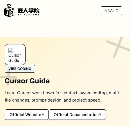
A$
AUD
快捷键速查
快捷键这件事，本身不神奇，但在 Cursor 这种高频交互工具里，熟
如果每次都靠鼠标去点 Chat、点 Composer、点 Apply，AI
VIBE CODING
Cursor Guide
我自己对快捷键的看法一直很务实：不是背得越多越厉害，而是最常用
AI 功能快捷键
Learn Cursor workflows for context-aware coding, multi-
file changes, prompt design, and project speed.
这是 Cursor 区别于普通编辑器的核心快捷键：
Official Website
Official Documentation
↗
↗
功能
macOS
Windows/Linux
说
Chat
打开 AI 对
Cmd + L
Ctrl + L
新对话
开启新的 Ch
Cmd + Shift + L
Ctrl + Shift + L