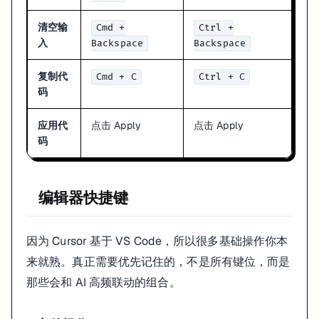
打开设置
Cmd + ,
Ctrl + ,
清空输
Cmd +
Ctrl +
打开侧边栏
Cmd + B
Ctrl + B
入
Backspace
Backspace
资源管理器
Cmd + Shift + E
Ctrl + Shift + E
搜索面板
Cmd + Shift + F
Ctrl + Shift + F
复制代
Cmd + C
Ctrl + C
Git 面板
Cmd + Shift + G
Ctrl + Shift + G
码
扩展面板
Cmd + Shift + X
Ctrl + Shift + X
自定义快捷键
应用代
点击 Apply
点击 Apply
码
你可以自定义任何快捷键：
打开命令面板：
Cmd + Shift + P
编辑器快捷键
搜索 "Preferences: Open Keyboard Shortcuts"
搜索要修改的命令
双击设置新快捷键
因为 Cursor 基于 VS Code，所以很多基础操作你本
推荐自定义
来就熟。真正需要优先记住的，不是所有键位，而是
// keybindings.json
那些会和 AI 高频联动的组合。
[
{