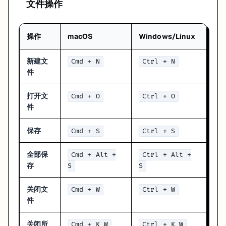
"key"
:
"cmd+shift+c"
,
文件操作
"command"
:
"cursor.chat.focus"
}
,
{
操作
macOS
Windows/Linux
"key"
:
"cmd+shift+a"
,
"command"
:
"cursor.action.applyLastSuggestion"
新建文
Cmd + N
Ctrl + N
}
件
]
快捷键记忆技巧
打开文
Cmd + O
Ctrl + O
件
AI 功能记忆口诀
保存
Cmd + S
Ctrl + S
L = Chat (聊天/Language)
- 与 AI 对话
I = Composer (Implement)
- 实现功能
全部保
Cmd + Alt +
Ctrl + Alt +
K = 内联编辑
- 就地修改
存
S
S
我自己最建议先记住的也是这三个。因为它们分别对应三类最常见动作
关闭文
Cmd + W
Ctrl + W
想问：
Cmd/Ctrl + L
件
想改多处：
Cmd/Ctrl + I
想改当前：
Cmd/Ctrl + K
关闭所
Cmd + K W
Ctrl + K W