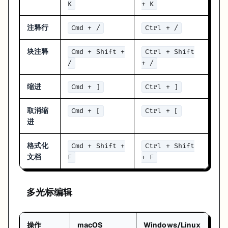
K
+ K
如果你现在让我给一个最小记忆集，我真的只会先给这四个：
Cmd/Ctrl + L
注释行
Cmd + /
Ctrl + /
Cmd/Ctrl + K
Cmd/Ctrl + I
Tab / Esc
块注释
Cmd + Shift +
Ctrl + Shift
/
+ /
哪些快捷键最容易真正提升效率
缩进
Cmd + ]
Ctrl + ]
从实际使用频率看，我会把最值钱的几组放在前面：
取消缩
：开 Chat
Cmd/Ctrl + L
Cmd + [
Ctrl + [
：内联编辑
Cmd/Ctrl + K
进
：Composer
Cmd/Ctrl + I
：接受或拒绝补全
Tab / Esc
格式化
Cmd + Shift +
Ctrl + Shift
：命令面板
Cmd/Ctrl + Shift + P
文档
F
+ F
这些组合不是“知道就好”，而是会直接影响你每天的操作节奏。
一个很现实的提醒
多光标编辑
快捷键越多，不代表效率一定越高。真正有用的是：
操作
macOS
Windows/Linux
你最常用的那几个是否足够顺手