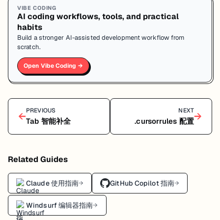
VIBE CODING
AI coding workflows, tools, and practical
habits
Build a stronger AI-assisted development workflow from
scratch.
Open Vibe Coding →
PREVIOUS
NEXT
←
→
Tab 智能补全
.cursorrules 配置
Related Guides
Claude 使用指南
GitHub Copilot 指南
→
→
Windsurf 编辑器指南
→