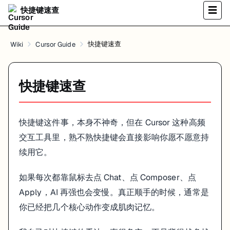
Composer
打开多文件
Cmd + I
Ctrl + I
快捷键速查
☰
全局 Composer
打开全局 Co
Cmd + Shift + I
Ctrl + Shift + I
内联编辑
在当前位置
Cmd + K
Ctrl + K
快捷键速查
Wiki
Cursor Guide
接受 Tab 补全
接受 AI 代
Tab
Tab
拒绝 Tab 补全
取消 AI 代
Esc
Esc
下一个建议
查看下一个
Alt + ]
Alt + ]
上一个建议
查看上一个
Alt + [
Alt + [
快捷键速查
Chat 快捷操作
快捷键这件事，本身不神奇，但在 Cursor 这种高频
在 Chat 面板中的快捷键：
交互工具里，熟不熟快捷键会直接影响你愿不愿意持
操作
macOS
Windows/Linux
续用它。
发送消息
Enter
Enter
换行
Shift + Enter
Shift + Enter
如果每次都靠鼠标去点 Chat、点 Composer、点
清空输入
Cmd + Backspace
Ctrl + Backspace
复制代码
Apply，AI 再强也会变慢。真正顺手的时候，通常是
Cmd + C
Ctrl + C
应用代码
点击 Apply
点击 Apply
你已经把几个核心动作变成肌肉记忆。
编辑器快捷键