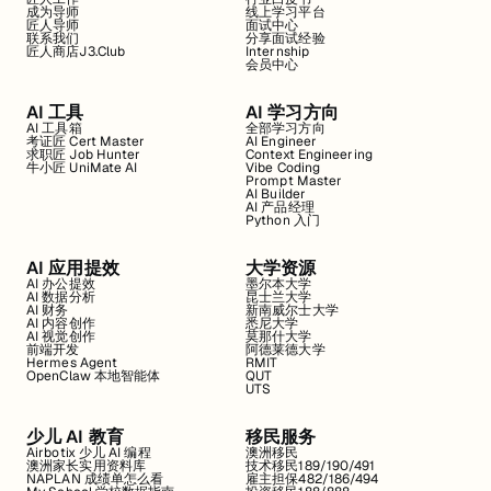
成为导师
线上学习平台
匠人导师
面试中心
联系我们
分享面试经验
匠人商店J3.Club
Internship
会员中心
AI 工具
AI 学习方向
AI 工具箱
全部学习方向
考证匠 Cert Master
AI Engineer
求职匠 Job Hunter
Context Engineering
牛小匠 UniMate AI
Vibe Coding
Prompt Master
AI Builder
AI 产品经理
Python 入门
AI 应用提效
大学资源
AI 办公提效
墨尔本大学
AI 数据分析
昆士兰大学
AI 财务
新南威尔士大学
AI 内容创作
悉尼大学
AI 视觉创作
莫那什大学
前端开发
阿德莱德大学
Hermes Agent
RMIT
OpenClaw 本地智能体
QUT
UTS
少儿 AI 教育
移民服务
Airbotix 少儿 AI 编程
澳洲移民
澳洲家长实用资料库
技术移民189/190/491
NAPLAN 成绩单怎么看
雇主担保482/186/494