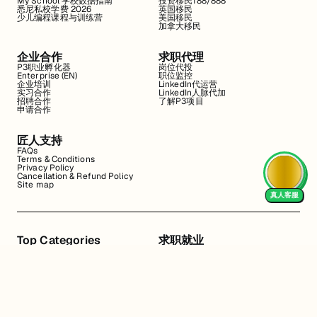
My School 学校数据指南
投资移民188/888
悉尼私校学费 2026
英国移民
少儿编程课程与训练营
美国移民
加拿大移民
企业合作
求职代理
P3职业孵化器
岗位代投
Enterprise (EN)
职位监控
企业培训
LinkedIn代运营
实习合作
LinkedIn人脉代加
招聘合作
了解P3项目
申请合作
匠人支持
FAQs
Terms & Conditions
Privacy Policy
Cancellation & Refund Policy
Site map
真人客服
Top Categories
求职就业
Web全栈班
BA和产品经理实习
DevOps项目班
数据科学实习
数据工程全栈班
数据分析实习
数据分析项目班
Marketing实习
编程入门班
简历修改
Business Analyst实习
面试指导
算法集训营
导师指导VIP