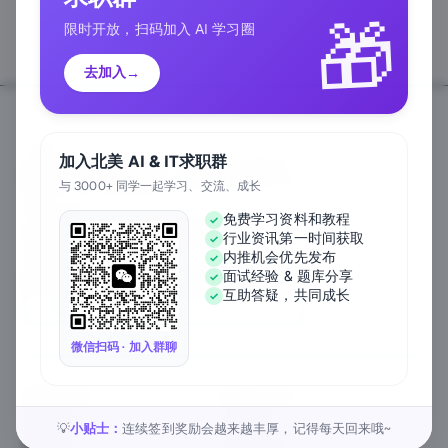
🎁
限时开放，扫码加入 AI 学习圈
去加入
→
加入北美 AI & IT求职群
与 3000+ 同学一起学习、交流、成长
Follow Us
免费学习资料和教程
行业资讯第一时间获取
We Accept
内推机会优先发布
面试经验 & 题库分享
互助答疑，共同成长
EN
微信扫码 · 加入群聊
关于公司
匠人资源
关于我们
工作内推
元宇宙课堂
匠人活动
小贴士：
连续签到奖励会越来越丰厚，记得每天回来哦~
💡
新闻资讯
1对1私教
匠人工作
行业白皮书