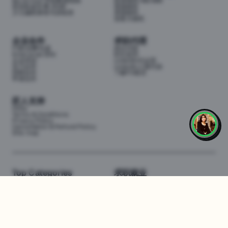
My School 学校数据指南
投资移民188/888
悉尼私校学费 2026
英国移民
少儿编程课程与训练营
美国移民
加拿大移民
企业合作
求职代理
P3职业孵化器
岗位代投
Enterprise (EN)
职位监控
企业培训
LinkedIn代运营
实习合作
LinkedIn人脉代加
招聘合作
了解P3项目
申请合作
匠人支持
FAQs
Terms & Conditions
Privacy Policy
Cancellation & Refund Policy
Site map
AI Tutor
Top Categories
求职就业
Web全栈班
BA和产品经理实习
DevOps项目班
数据科学实习
数据工程全栈班
数据分析实习
数据分析项目班
Marketing实习
编程入门班
简历修改
Business Analyst实习
面试指导
算法集训营
导师指导VIP