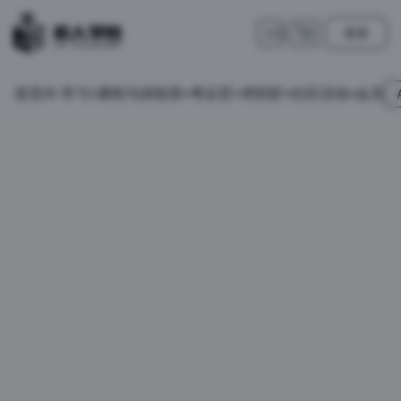
登录
🇺🇸
首页
会员
AI 学习
课程与训练营
考证匠
求职匠
社区活动