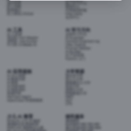
成为导师
线上学习平台
匠人导师
面试中心
联系我们
分享面试经验
匠人商店J3.Club
Internship
会员中心
AI 工具
AI 学习方向
AI 工具箱
全部学习方向
考证匠 Cert Master
AI Engineer
求职匠 Job Hunter
Context Engineering
牛小匠 UniMate AI
Vibe Coding
Prompt Master
AI Builder
AI 产品经理
Python 入门
AI 应用提效
大学资源
AI 办公提效
墨尔本大学
AI 数据分析
昆士兰大学
AI 财务
新南威尔士大学
AI 内容创作
悉尼大学
AI 视觉创作
莫那什大学
前端开发
阿德莱德大学
Hermes Agent
RMIT
OpenClaw 本地智能体
QUT
UTS
少儿 AI 教育
移民服务
Airbotix 少儿 AI 编程
澳洲移民
澳洲家长实用资料库
技术移民189/190/491
NAPLAN 成绩单怎么看
雇主担保482/186/494