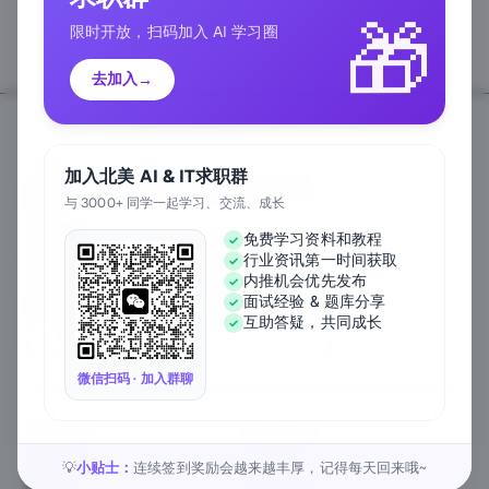
🎁
限时开放，扫码加入 AI 学习圈
去加入
→
加入北美 AI & IT求职群
与 3000+ 同学一起学习、交流、成长
Follow Us
免费学习资料和教程
行业资讯第一时间获取
We Accept
内推机会优先发布
面试经验 & 题库分享
互助答疑，共同成长
EN
微信扫码 · 加入群聊
关于公司
匠人资源
关于我们
工作内推
元宇宙课堂
匠人活动
小贴士：
连续签到奖励会越来越丰厚，记得每天回来哦~
💡
新闻资讯
1对1私教
匠人工作
行业白皮书