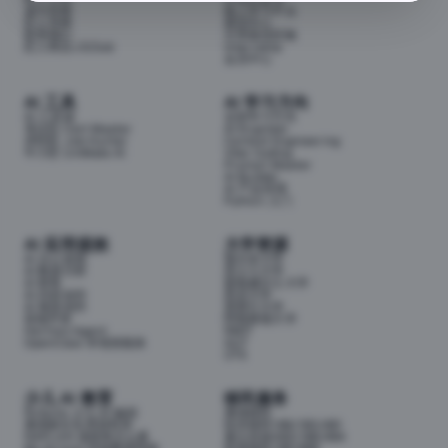
成为导师
线上学习平台
匠人导师
面试中心
联系我们
分享面试经验
匠人商店J3.Club
Internship
会员中心
AI 工具
AI 学习方向
AI 工具箱
全部学习方向
考证匠 Cert Master
AI Engineer
求职匠 Job Hunter
Context Engineering
牛小匠 UniMate AI
Vibe Coding
Prompt Master
AI Builder
AI 产品经理
Python 入门
AI 应用提效
大学资源
AI 办公提效
墨尔本大学
AI 数据分析
昆士兰大学
AI 财务
新南威尔士大学
AI 内容创作
悉尼大学
AI 视觉创作
莫那什大学
前端开发
阿德莱德大学
Hermes Agent
RMIT
OpenClaw 本地智能体
QUT
UTS
少儿 AI 教育
移民服务
Airbotix 少儿 AI 编程
澳洲移民
澳洲家长实用资料库
技术移民189/190/491
NAPLAN 成绩单怎么看
雇主担保482/186/494