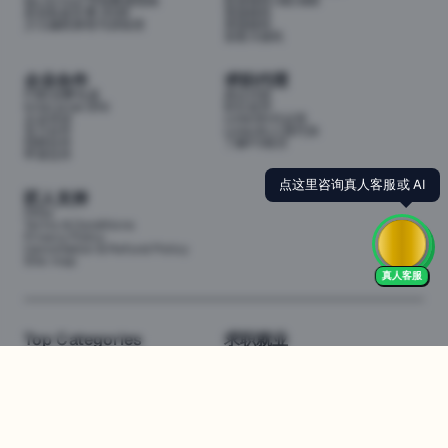
My School 学校数据指南
投资移民188/888
悉尼私校学费 2026
英国移民
少儿编程课程与训练营
美国移民
加拿大移民
企业合作
求职代理
P3职业孵化器
岗位代投
Enterprise (EN)
职位监控
企业培训
LinkedIn代运营
实习合作
LinkedIn人脉代加
招聘合作
了解P3项目
申请合作
点这里咨询真人客服或 AI
匠人支持
FAQs
Terms & Conditions
Privacy Policy
Cancellation & Refund Policy
Site map
真人客服
Top Categories
求职就业
Web全栈班
BA和产品经理实习
DevOps项目班
数据科学实习
数据工程全栈班
数据分析实习
数据分析项目班
Marketing实习
编程入门班
简历修改
Business Analyst实习
面试指导
算法集训营
导师指导VIP