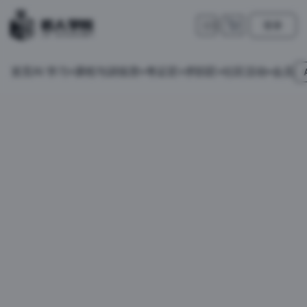
登录
🇺🇸
首页
会员
AI 学习
课程与训练营
考证匠
求职匠
社区活动