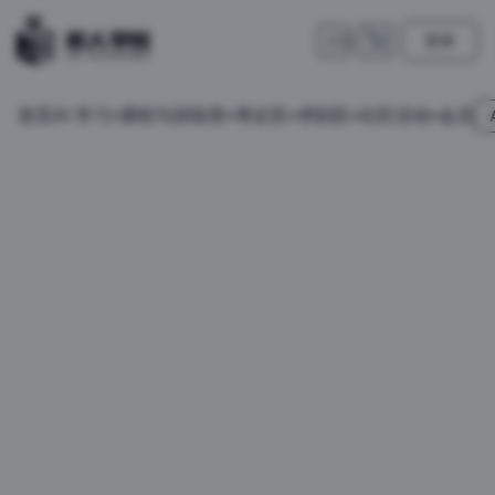
登录
🇺🇸
首页
会员
AI 学习
课程与训练营
考证匠
求职匠
社区活动