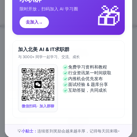
🎁
限时开放，扫码加入 AI 学习圈
去加入
→
加入北美 AI & IT求职群
与 3000+ 同学一起学习、交流、成长
Follow Us
免费学习资料和教程
行业资讯第一时间获取
We Accept
内推机会优先发布
面试经验 & 题库分享
互助答疑，共同成长
EN
微信扫码 · 加入群聊
关于公司
匠人资源
关于我们
工作内推
元宇宙课堂
匠人活动
小贴士：
连续签到奖励会越来越丰厚，记得每天回来哦~
💡
新闻资讯
1对1私教
匠人工作
行业白皮书