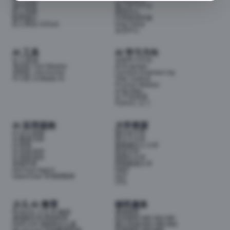
成为导师
线上学习平台
匠人导师
面试中心
联系我们
分享面试经验
匠人商店J3.Club
Internship
会员中心
AI 工具
AI 学习方向
AI 工具箱
全部学习方向
考证匠 Cert Master
AI Engineer
求职匠 Job Hunter
Context Engineering
牛小匠 UniMate AI
Vibe Coding
Prompt Master
AI Builder
AI 产品经理
Python 入门
AI 应用提效
大学资源
AI 办公提效
墨尔本大学
AI 数据分析
昆士兰大学
AI 财务
新南威尔士大学
AI 内容创作
悉尼大学
AI 视觉创作
莫那什大学
前端开发
阿德莱德大学
Hermes Agent
RMIT
OpenClaw 本地智能体
QUT
UTS
少儿 AI 教育
移民服务
Airbotix 少儿 AI 编程
澳洲移民
澳洲家长实用资料库
技术移民189/190/491
NAPLAN 成绩单怎么看
雇主担保482/186/494