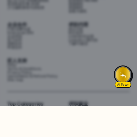
My School 学校数据指南
投资移民188/888
悉尼私校学费 2026
英国移民
少儿编程课程与训练营
美国移民
加拿大移民
企业合作
求职代理
P3职业孵化器
岗位代投
Enterprise (EN)
职位监控
企业培训
LinkedIn代运营
实习合作
LinkedIn人脉代加
招聘合作
了解P3项目
申请合作
匠人支持
FAQs
Terms & Conditions
Privacy Policy
Cancellation & Refund Policy
Site map
Amelia h
Top Categories
求职就业
Web全栈班
BA和产品经理实习
DevOps项目班
数据科学实习
数据工程全栈班
数据分析实习
数据分析项目班
Marketing实习
编程入门班
简历修改
Business Analyst实习
面试指导
算法集训营
导师指导VIP