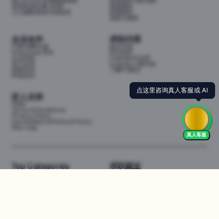
My School 学校数据指南
投资移民188/888
悉尼私校学费 2026
英国移民
少儿编程课程与训练营
美国移民
加拿大移民
企业合作
求职代理
P3职业孵化器
岗位代投
Enterprise (EN)
职位监控
企业培训
LinkedIn代运营
实习合作
LinkedIn人脉代加
招聘合作
了解P3项目
申请合作
点这里咨询真人客服或 AI
匠人支持
FAQs
Terms & Conditions
Privacy Policy
Cancellation & Refund Policy
Site map
真人客服
Top Categories
求职就业
Web全栈班
BA和产品经理实习
DevOps项目班
数据科学实习
数据工程全栈班
数据分析实习
数据分析项目班
Marketing实习
编程入门班
简历修改
Business Analyst实习
面试指导
算法集训营
导师指导VIP