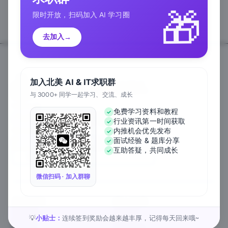
🎁
限时开放，扫码加入 AI 学习圈
去加入
→
加入北美 AI & IT求职群
与 3000+ 同学一起学习、交流、成长
Follow Us
免费学习资料和教程
行业资讯第一时间获取
We Accept
内推机会优先发布
面试经验 & 题库分享
互助答疑，共同成长
EN
微信扫码 · 加入群聊
关于公司
匠人资源
关于我们
工作内推
元宇宙课堂
匠人活动
小贴士：
连续签到奖励会越来越丰厚，记得每天回来哦~
💡
新闻资讯
1对1私教
匠人工作
行业白皮书