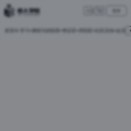
登录
🇺🇸
首页
会员
AI 学习
课程与训练营
考证匠
求职匠
社区活动