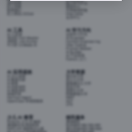
成为导师
线上学习平台
匠人导师
面试中心
联系我们
分享面试经验
匠人商店J3.Club
Internship
会员中心
AI 工具
AI 学习方向
AI 工具箱
全部学习方向
考证匠 Cert Master
AI Engineer
求职匠 Job Hunter
Context Engineering
牛小匠 UniMate AI
Vibe Coding
Prompt Master
AI Builder
AI 产品经理
Python 入门
AI 应用提效
大学资源
AI 办公提效
墨尔本大学
AI 数据分析
昆士兰大学
AI 财务
新南威尔士大学
AI 内容创作
悉尼大学
AI 视觉创作
莫那什大学
前端开发
阿德莱德大学
Hermes Agent
RMIT
OpenClaw 本地智能体
QUT
UTS
少儿 AI 教育
移民服务
Airbotix 少儿 AI 编程
澳洲移民
澳洲家长实用资料库
技术移民189/190/491
NAPLAN 成绩单怎么看
雇主担保482/186/494