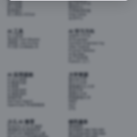
成为导师
线上学习平台
匠人导师
面试中心
联系我们
分享面试经验
匠人商店J3.Club
Internship
会员中心
AI 工具
AI 学习方向
AI 工具箱
全部学习方向
考证匠 Cert Master
AI Engineer
求职匠 Job Hunter
Context Engineering
牛小匠 UniMate AI
Vibe Coding
Prompt Master
AI Builder
AI 产品经理
Python 入门
AI 应用提效
大学资源
AI 办公提效
墨尔本大学
AI 数据分析
昆士兰大学
AI 财务
新南威尔士大学
AI 内容创作
悉尼大学
AI 视觉创作
莫那什大学
前端开发
阿德莱德大学
Hermes Agent
RMIT
OpenClaw 本地智能体
QUT
UTS
少儿 AI 教育
移民服务
Airbotix 少儿 AI 编程
澳洲移民
澳洲家长实用资料库
技术移民189/190/491
NAPLAN 成绩单怎么看
雇主担保482/186/494