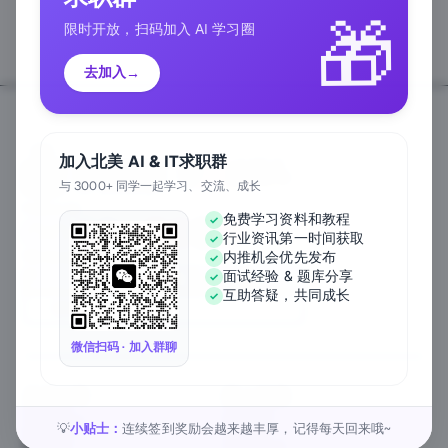
🎁
限时开放，扫码加入 AI 学习圈
去加入
→
加入北美 AI & IT求职群
与 3000+ 同学一起学习、交流、成长
Follow Us
免费学习资料和教程
行业资讯第一时间获取
We Accept
内推机会优先发布
面试经验 & 题库分享
互助答疑，共同成长
EN
微信扫码 · 加入群聊
关于公司
匠人资源
关于我们
工作内推
元宇宙课堂
匠人活动
小贴士：
连续签到奖励会越来越丰厚，记得每天回来哦~
💡
新闻资讯
1对1私教
匠人工作
行业白皮书