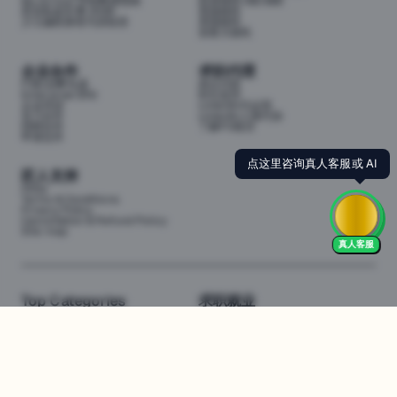
My School 学校数据指南
投资移民188/888
悉尼私校学费 2026
英国移民
少儿编程课程与训练营
美国移民
加拿大移民
企业合作
求职代理
P3职业孵化器
岗位代投
Enterprise (EN)
职位监控
企业培训
LinkedIn代运营
实习合作
LinkedIn人脉代加
招聘合作
了解P3项目
申请合作
匠人支持
FAQs
Terms & Conditions
Privacy Policy
Cancellation & Refund Policy
Site map
真人客服
Top Categories
求职就业
Web全栈班
BA和产品经理实习
DevOps项目班
数据科学实习
数据工程全栈班
数据分析实习
数据分析项目班
Marketing实习
编程入门班
简历修改
Business Analyst实习
面试指导
算法集训营
导师指导VIP