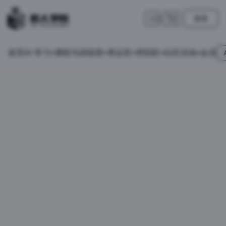
登录
🇺🇸
首页
会员
AI 学习
课程与训练营
考证匠
求职匠
社区活动